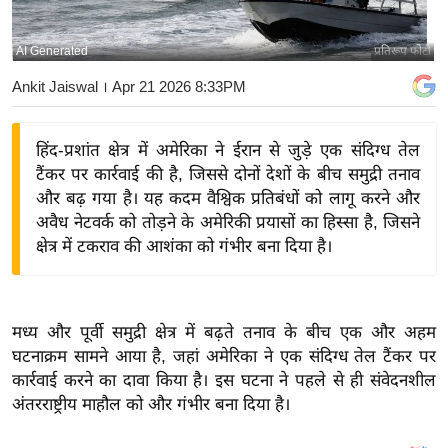
य
बि
AI Generated
प्रतिरूप फोटो
ज़
Ankit Jaiswal
। Apr 21 2026 8:33PM
ने
स
हिंद-प्रशांत क्षेत्र में अमेरिका ने ईरान से जुड़े एक संदिग्ध तेल
उ
टैंकर पर कार्रवाई की है, जिससे दोनों देशों के बीच समुद्री तनाव
द्यो
और बढ़ गया है। यह कदम वैश्विक प्रतिबंधों को लागू करने और
ग
अवैध नेटवर्क को तोड़ने के अमेरिकी प्रयासों का हिस्सा है, जिसने
ज
क्षेत्र में टकराव की आशंका को गंभीर बना दिया है।
ग
त
वि
मध्य और पूर्वी समुद्री क्षेत्र में बढ़ते तनाव के बीच एक और अहम
शे
घटनाक्रम सामने आया है, जहां अमेरिका ने एक संदिग्ध तेल टैंकर पर
ष
कार्रवाई करने का दावा किया है। इस घटना ने पहले से ही संवेदनशील
ज्ञ
अंतरराष्ट्रीय माहौल को और गंभीर बना दिया है।
रा