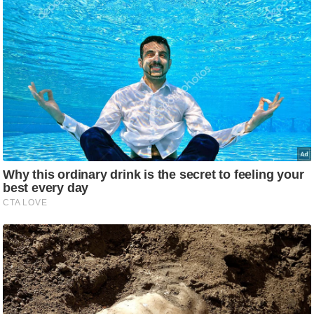
ड
हॉ
ली
वु
ड
फि
ल्म
स
मी
क्षा
B
r
e
a
k
i
n