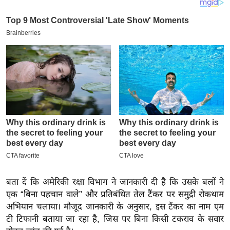
य
ब
ज
ट
खे
ल
क्रि
के
ट
I
P
L
2
बता दें कि अमेरिकी रक्षा विभाग ने जानकारी दी है कि उसके बलों ने
0
एक “बिना पहचान वाले” और प्रतिबंधित तेल टैंकर पर समुद्री रोकथाम
2
अभियान चलाया। मौजूद जानकारी के अनुसार, इस टैंकर का नाम एम
6
टी टिफानी बताया जा रहा है, जिस पर बिना किसी टकराव के सवार
क्रा