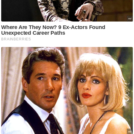
/
फै
श
न
घ
रे
लू
नु
स्खे
प
र्य
ट
न
स्थ
ल
फि