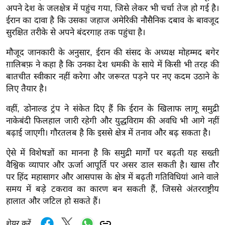
ख्सि
अपने देश के जलक्षेत्र में पहुंच गया, जिसे लेकर भी चर्चा तेज हो गई है।
य
ईरान का दावा है कि उसका जहाज अमेरिकी नौसैनिक दबाव के बावजूद
त
सुरक्षित तरीके से अपने बंदरगाह तक पहुंचा है।
यं
मौजूद जानकारी के अनुसार, ईरान की संसद के अध्यक्ष मोहम्मद बगेर
ग
ग़ालिबफ़ ने कहा है कि उनका देश धमकी के साये में किसी भी तरह की
इं
बातचीत स्वीकार नहीं करेगा और जरूरत पड़ने पर नए कदम उठाने के
डि
लिए तैयार है।
या
वहीं, डोनाल्ड ट्रंप ने संकेत दिए हैं कि ईरान के खिलाफ लागू समुद्री
सा
नाकेबंदी फिलहाल जारी रहेगी और युद्धविराम की अवधि भी आगे नहीं
हि
बढ़ाई जाएगी। गौरतलब है कि इससे क्षेत्र में तनाव और बढ़ सकता है।
त्य
ज
ऐसे में विशेषज्ञों का मानना है कि समुद्री मार्गों पर बढ़ती यह सख्ती
वैश्विक व्यापार और ऊर्जा आपूर्ति पर असर डाल सकती है। खास तौर
ग
पर हिंद महासागर और आसपास के क्षेत्र में बढ़ती गतिविधियां आने वाले
त
समय में बड़े टकराव का कारण बन सकती हैं, जिससे अंतरराष्ट्रीय
ऑ
हालात और जटिल हो सकते हैं।
टो
व
शेयर करें