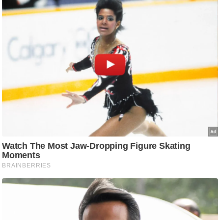
आ
र
.
आ
ई
.
चा
य
प
र
स
मी
क्षा
ध
र्म
ज्यो