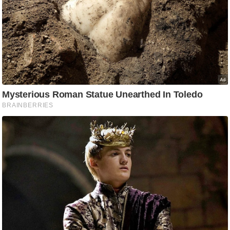
g
N
e
w
s
ला
इ
फ
स्टा
इ
ल
टे
क्नॉ
लॉ
जी
ब्यू
टी