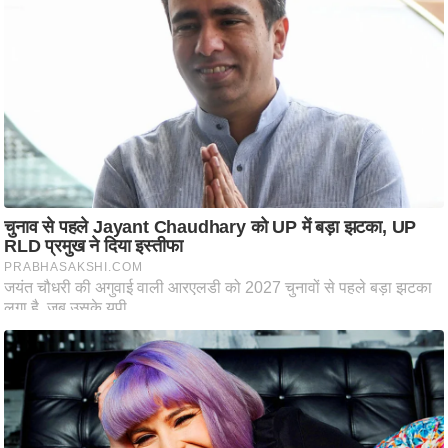
ति
ष
प्र
भु
म
हि
मा
/
ध
र्म
स्थ
ल
व्र
त
त्यो
हा
र