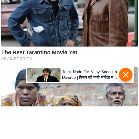
c
y
G
r
i
e
v
a
n
Tamil Nadu CM Vijay Sanghita
c
Divorce | विजय की पत्नी संगीता ने
e
वापस ली तलाक की अर्जी, कोर्ट ने
मामले को किया निपटाया
R
e
d
r
e
s