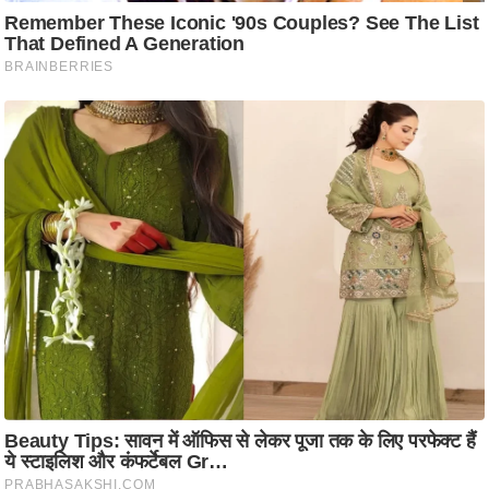
ट
ने
स
मं
त्रा
रि
ले
श
न
शि
प
रा
ज
नी
ति
वि
श्ले