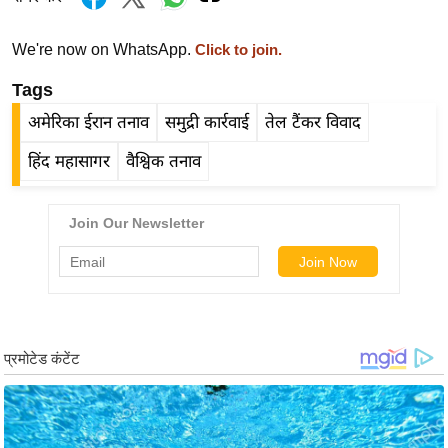
र्ल्ड
न्यू
We're now on WhatsApp.
Click to join.
ज
Tags
ब्री
अमेरिका ईरान तनाव
समुद्री कार्रवाई
तेल टैंकर विवाद
फ
म
हिंद महासागर
वैश्विक तनाव
नो
रं
ज
न
ज
ग
त
बॉ
ली
वु