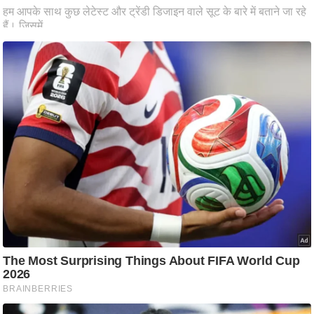
ष
ण
स
म
सा
म
यि
क
मा
तृ
भू
मि
स्तं
भ
ए
म
.