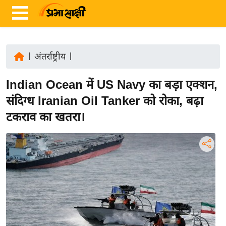
|
अंतर्राष्ट्रीय
|
ता
Indian Ocean में US Navy का बड़ा एक्शन,
ज़ा
ख
संदिग्ध Iranian Oil Tanker को रोका, बढ़ा
ब
टकराव का खतरा।
र
रा
ष्ट्री
य
अं
त
र्रा
ष्ट्री