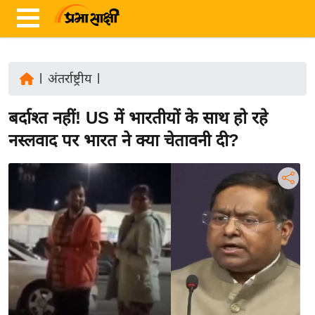
|
अंतर्राष्ट्रीय
|
ता
बर्दाश्त नहीं! US में भारतीयों के साथ हो रहे
ज़ा
ख
नस्लवाद पर भारत ने क्या चेतावनी दी?
ब
र
रा
ष्ट्री
य
अं
त
र्रा
ष्ट्री