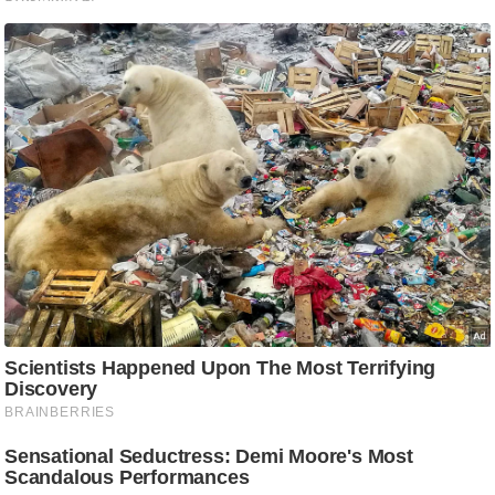
ष
ण
स
म
सा
म
यि
क
मा
तृ
भू
मि
स्तं
भ
ए
म
.