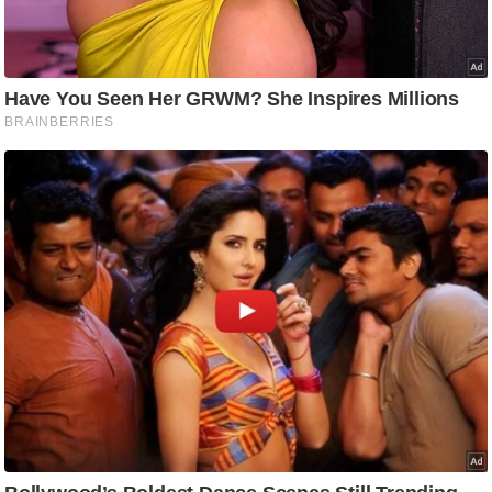
/
फै
श
न
घ
रे
लू
नु
स्खे
प
र्य
ट
न
स्थ
ल
फि