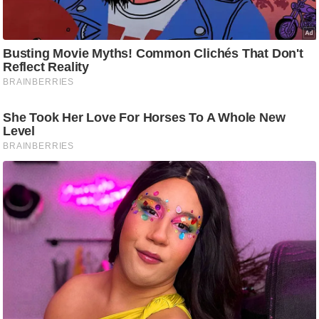
g
N
e
w
s
ला
इ
फ
स्टा
इ
ल
टे
क्नॉ
लॉ
जी
ब्यू
टी