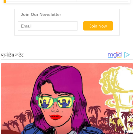
ड
हॉ
ली
वु
ड
फि
ल्म
स
मी
क्षा
B
r
e
a
k
i
n