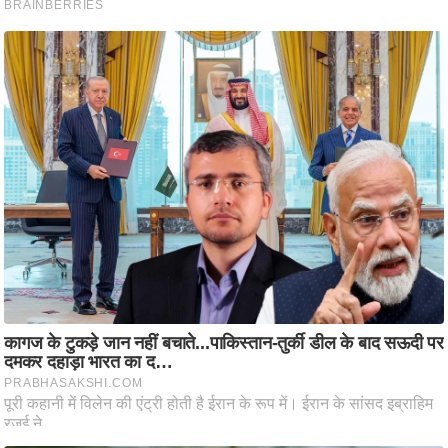
आ
र
.
आ
ई
.
चा
य
प
र
स
मी
क्षा
ध
र्म
ज्यो