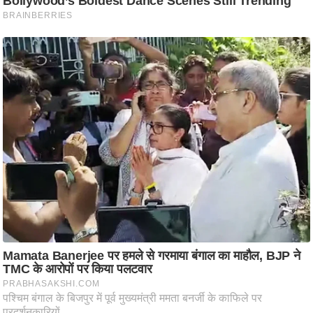
ट
ने
स
मं
त्रा
रि
ले
श
न
शि
प
रा
ज
नी
ति
वि
श्ले