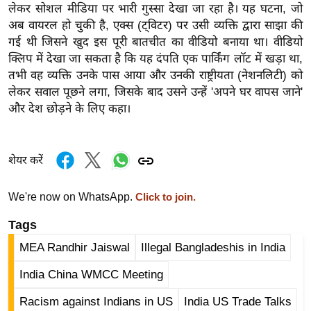
लेकर सोशल मीडिया पर भारी गुस्सा देखा जा रहा है। यह घटना, जो
र्ल्ड
अब वायरल हो चुकी है, एक्स (ट्विटर) पर उसी व्यक्ति द्वारा साझा की
न्यू
गई थी जिसने खुद इस पूरी बातचीत का वीडियो बनाया था। वीडियो
ज
क्लिप में देखा जा सकता है कि यह दंपति एक पार्किंग लॉट में खड़ा था,
ब्री
तभी वह व्यक्ति उनके पास आया और उनकी राष्ट्रीयता (नेशनलिटी) को
फ
लेकर सवाल पूछने लगा, जिसके बाद उसने उन्हें 'अपने घर वापस जाने'
म
और देश छोड़ने के लिए कहा।
नो
रं
शेयर करें
ज
न
We're now on WhatsApp.
Click to join.
ज
ग
Tags
त
MEA Randhir Jaiswal
Illegal Bangladeshis in India
बॉ
ली
India China WMCC Meeting
वु
Racism against Indians in US
India US Trade Talks