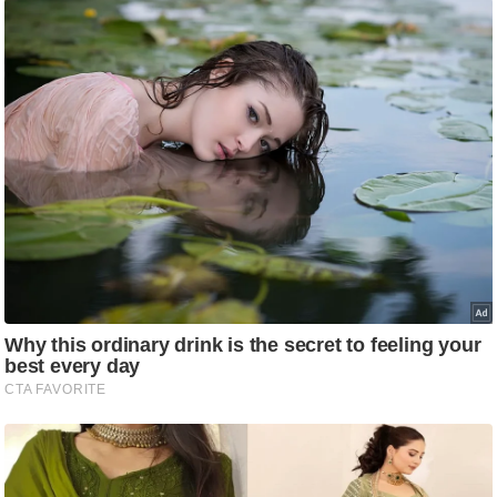
ति
ष
प्र
भु
म
हि
मा
/
ध
र्म
स्थ
ल
व्र
त
त्यो
हा
र