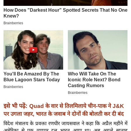
इ
म
ई
-
पे
प
र
मि
सा
ल
बे
मि
इसे भी पढ़ें:
Quad के वार से तिलमिलाये चीन-पाक ने J&K
सा
पर उगला जहर, भारत के जवाब ने दोनों की बोलती कर दी बंद
ल
विदेश मंत्रालय के प्र
वक्ता रणधीर जायसवाल ने कहा कि अप्रैल महीने में
श
अमेरिका से एक व्यापार दल भारत आया था। अब अगले सप्ताह