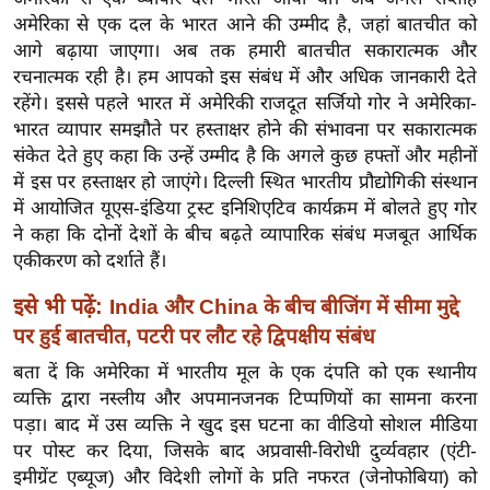
ख्सि
अमेरिका से एक दल के भारत आने की उम्मीद है, जहां बातचीत को
य
आगे बढ़ाया जाएगा। अब तक हमारी बातचीत सकारात्मक और
त
रचनात्मक रही है। हम आपको इस संबंध में और अधिक जानकारी देते
यं
रहेंगे। इससे पहले भारत में अमेरिकी राजदूत सर्जियो गोर ने अमेरिका-
ग
भारत व्यापार समझौते पर हस्ताक्षर होने की संभावना पर सकारात्मक
इं
संकेत देते हुए कहा कि उन्हें उम्मीद है कि अगले कुछ हफ्तों और महीनों
में इस पर हस्ताक्षर हो जाएंगे। दिल्ली स्थित भारतीय प्रौद्योगिकी संस्थान
डि
में आयोजित यूएस-इंडिया ट्रस्ट इनिशिएटिव कार्यक्रम में बोलते हुए गोर
या
ने कहा कि दोनों देशों के बीच बढ़ते व्यापारिक संबंध मजबूत आर्थिक
सा
एकीकरण को दर्शाते हैं।
हि
त्य
इसे भी पढ़ें:
India और China के बीच बीजिंग में सीमा मुद्दे
ज
पर हुई बातचीत, पटरी पर लौट रहे द्विपक्षीय संबंध
ग
बता दें कि अमेरिका में भारतीय मूल के एक दंपति को एक स्थानीय
त
व्यक्ति द्वारा नस्लीय और अपमानजनक टिप्पणियों का सामना करना
ऑ
पड़ा। बाद में उस व्यक्ति ने खुद इस घटना का वीडियो सोशल मीडिया
टो
पर पोस्ट कर दिया, जिसके बाद अप्रवासी-विरोधी दुर्व्यवहार (एंटी-
इमीग्रेंट एब्यूज) और विदेशी लोगों के प्रति नफरत (जेनोफोबिया) को
व