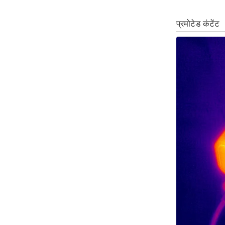
ऑडियो
इंफ़ोग्राफ़िक
राज्यों से
शहरों से
वेब स्टोरी
कार्टून
Short
Videos
iOS App
About us
Contact Editor
Advertise
Privacy Policy
Grievance
Redressal