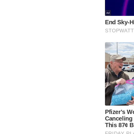
Code Of Ethics
RSS
Our Team
Expert Panel
Loksabhachunav
Android App