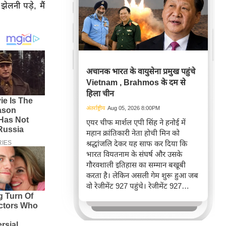
लनी पड़े, मैं
अचानक भारत के वायुसेना प्रमुख पहुंचे
Vietnam , Brahmos के दम से
हिला चीन
अंतर्राष्ट्रीय
Aug 05, 2026 8:00PM
एयर चीफ मार्शल एपी सिंह ने हनोई में
महान क्रांतिकारी नेता होची मिन को
श्रद्धांजलि देकर यह साफ कर दिया कि
भारत वियतनाम के संघर्ष और उसके
गौरवशाली इतिहास का सम्मान बखूबी
करता है। लेकिन असली गेम शुरू हुआ जब
वो रेजीमेंट 927 पहुंचे। रेजीमेंट 927
वियतनाम की वायुसेना की रीड है। यहां
एयर चीफ ने सीधे वियतनामी फाइटर
पायलट से बातचीत की। वियतनाम भी सुई