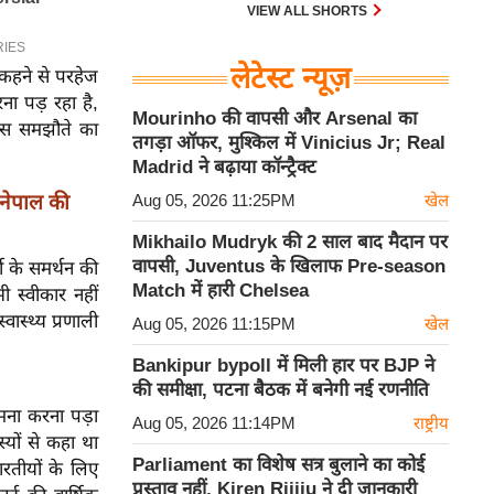
30 एम के भी उड़ाता है और भारत के पास
VIEW ALL SHORTS
इसका सबसे बड़ा बेड़ा है।
लेटेस्ट न्यूज़
ी कहने से परहेज
ना पड़ रहा है,
Mourinho की वापसी और Arsenal का
ने इस समझौते का
तगड़ा ऑफर, मुश्किल में Vinicius Jr; Real
Madrid ने बढ़ाया कॉन्ट्रैक्ट
 नेपाल की
Aug 05, 2026 11:25PM
खेल
Mikhailo Mudryk की 2 साल बाद मैदान पर
वापसी, Juventus के खिलाफ Pre-season
ी के समर्थन की
Match में हारी Chelsea
 स्वीकार नहीं
वास्थ्य प्रणाली
Aug 05, 2026 11:15PM
खेल
Bankipur bypoll में मिली हार पर BJP ने
की समीक्षा, पटना बैठक में बनेगी नई रणनीति
मना करना पड़ा
Aug 05, 2026 11:14PM
राष्ट्रीय
स्यों से कहा था
Parliament का विशेष सत्र बुलाने का कोई
रतीयों के लिए
प्रस्ताव नहीं, Kiren Rijiju ने दी जानकारी