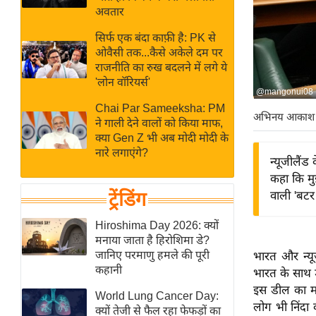
बजट
Hindi
अवतार
खेल
News
सिर्फ एक बंदा काफ़ी है: PK से
क्रिकेट
ओवैसी तक...कैसे अकेले दम पर
Hindi
IPL
राजनीति का रुख बदलने में लगे ये
'लोन वॉरियर्स'
Videos
2026
@mangonui08
क्राइम
Chai Par Sameeksha: PM
अभिनय आकाश
ने गाली देने वालों को किया माफ,
ई-पेपर
क्या Gen Z भी अब मोदी मोदी के
मिसाल बेमिसाल
नारे लगाएंगे?
न्यूजीलैं
शख्सियत
कहा कि मुझ
यंग इंडिया
ट्रेंडिंग
वाली 'बटर
साहित्य जगत
Hiroshima Day 2026: क्यों
ऑटो वर्ल्ड
मनाया जाता है हिरोशिमा डे?
जानिए परमाणु हमले की पूरी
भारत और न्यूज
न्यूज ब्रीफ
कहानी
भारत के साथ डी
मनोरंजन जगत
इस डील का मजा
World Lung Cancer Day:
बॉलीवुड
लोग भी निंदा क
क्यों तेजी से फैल रहा फेफड़ों का