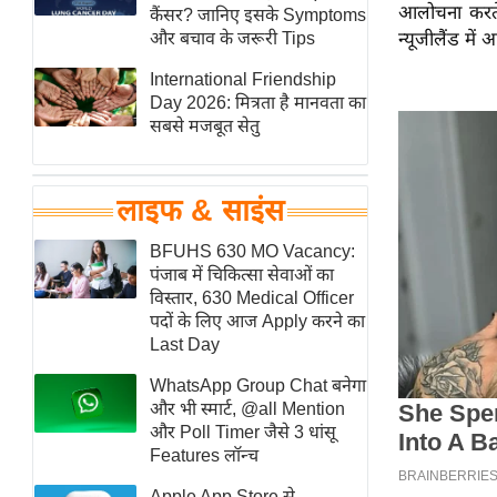
आलोचना करते 
हॉलीवुड
कैंसर? जानिए इसके Symptoms
और बचाव के जरूरी Tips
न्यूजीलैंड मे
फिल्म समीक्षा
International Friendship
Breaking
Day 2026: मित्रता है मानवता का
News
सबसे मजबूत सेतु
लाइफस्टाइल
टेक्नॉलॉजी
लाइफ & साइंस
ब्यूटी/फैशन
घरेलू नुस्खे
BFUHS 630 MO Vacancy:
पंजाब में चिकित्सा सेवाओं का
पर्यटन स्थल
विस्तार, 630 Medical Officer
फिटनेस मंत्रा
पदों के लिए आज Apply करने का
Last Day
रिलेशनशिप
WhatsApp Group Chat बनेगा
राजनीति
और भी स्मार्ट, @all Mention
विश्लेषण
और Poll Timer जैसे 3 धांसू
समसामयिक
Features लॉन्च
मातृभूमि
Apple App Store से