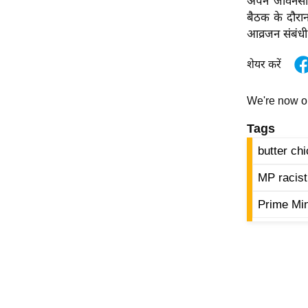
अपने जीवनसाथ
विश्लेषण
बैठक के दौरा
ट्रेंडिंग
आव्रजन संबंधी
Q
शेयर करें
u
i
We're now 
c
Tags
k
L
butter ch
i
MP racist
n
k
Prime Min
s
विधानसभा
चुनाव
फोटो
वीडियो