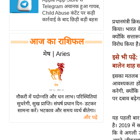
Telegram अचानक हुआ गायब,
स्तंभ
Child Abuse कंटेंट पर कड़ी
एम.
कार्रवाई के बाद छिड़ी बड़ी बहस
प्रधानमंत्री क
आर.
किया। भारत के
आई.
क्योंकि सत्तार
आज का राशिफल
चाय पर
विरोध किया है
समीक्षा
मेष | Aries
इसे भी पढ़ें:
धर्म
बालेन शाह स
ज्योतिष
इसका मतलब है 
प्रभु
आवश्यकता होग
महिमा/
करेगी, क्योंकि
नौकरी में पदोन्नति और धन लाभ। परिस्थितियां
धर्मस्थल
पर दबाव बढ़ेग
सुधरेगी, सुख प्राप्ति। संघर्ष प्रधान दिन- डटकर
व्रत
सामना करें। भटकाव और समय व्यर्थ बीतेगा।
त्योहार
और पढ़ें
यह पहली बार 
राशिफल
है। 2019 में स
कि वे अगली उ
विशेष