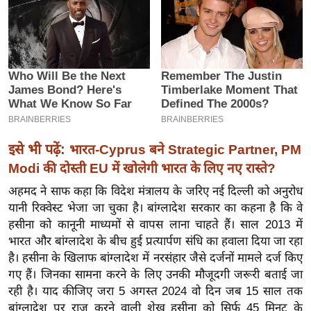
इ
म
ई
-
पे
प
र
इसे भी पढ़ें:
भारत-Cyprus बने Strategic Partner, PM
मि
Modi की दोस्ती EU में खोलेगी भारत के लिए नए रास्ते?
सा
ल
अहमद ने साफ कहा कि विदेश मंत्रालय के जरिए नई दिल्ली को अनुरोध
यानी रिक्वेस्ट भेजा जा चुका है। बांग्लादेश सरकार का कहना है कि वे
बे
हसीना को कानूनी माध्यमों से वापस लाना चाहते हैं। साल 2013 में
मि
भारत और बांग्लादेश के बीच हुई प्रत्यार्पण संधि का हवाला दिया जा रहा
है। हसीना के खिलाफ बांग्लादेश में नरसंहार जैसे दर्जनों मामले दर्ज किए
सा
गए हैं। जिनका सामना करने के लिए उनकी मौजूदगी जरूरी बताई जा
ल
रही है। याद कीजिए जरा 5 अगस्त 2024 वो दिन जब 15 साल तक
श
बांग्लादेश पर राज करने वाली शेख हसीना को सिर्फ 45 मिनट के