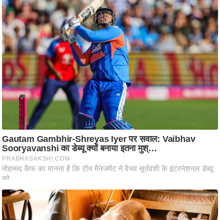
ष
ण
स
म
सा
म
यि
क
मा
तृ
भू
मि
स्तं
भ
ए
म
.