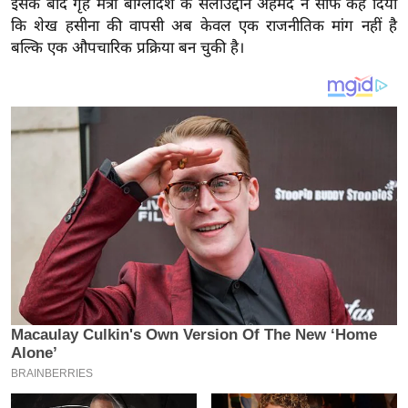
इसके बाद गृह मंत्री बांग्लादेश के सलाउद्दीन अहमद ने साफ कह दिया
य
कि शेख हसीना की वापसी अब केवल एक राजनीतिक मांग नहीं है
ब
बल्कि एक औपचारिक प्रक्रिया बन चुकी है।
ज
ट
खे
ल
क्रि
के
ट
I
P
L
2
0
2
6
क्रा