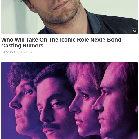
g
N
e
w
s
ला
इ
फ
स्टा
इ
ल
टे
क्नॉ
लॉ
जी
ब्यू
टी