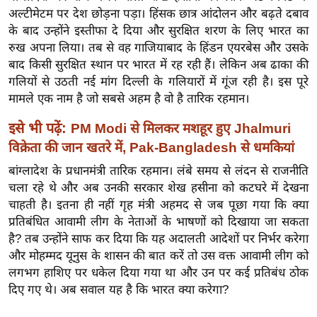
ख्सि
अल्टीमेटम पर देश छोड़ना पड़ा। हिंसक छात्र आंदोलन और बढ़ते दबाव
य
के बाद उन्होंने इस्तीफा दे दिया और सुरक्षित शरण के लिए भारत का
त
रुख अपना लिया। तब से वह गाजियाबाद के हिंडन एयरबेस और उसके
यं
बाद किसी सुरक्षित स्थान पर भारत में रह रही हैं। लेकिन अब ढाका की
गलियों से उठती नई मांग दिल्ली के गलियारों में गूंज रही है। इस पूरे
ग
मामले एक नाम है जो सबसे अहम है वो है तारिक रहमान।
इं
डि
इसे भी पढ़ें:
PM Modi से मिलकर मशहूर हुए Jhalmuri
या
विक्रेता की जान खतरे में, Pak-Bangladesh से धमकियां
सा
बांग्लादेश के प्रधानमंत्री तारिक रहमान। लंबे समय से लंदन से राजनीति
हि
चला रहे थे और अब उनकी सरकार शेख हसीना को कटघरे में देखना
त्य
चाहती है। इतना ही नहीं गृह मंत्री अहमद से जब पूछा गया कि क्या
ज
प्रतिबंधित आवामी लीग के नेताओं के भाषणों को दिखाया जा सकता
ग
है? तब उन्होंने साफ कर दिया कि यह अदालती आदेशों पर निर्भर करेगा
त
और मोहम्मद यूनुस के शासन की बात करें तो उस वक्त आवामी लीग को
लगभग हाशिए पर धकेल दिया गया था और उन पर कई प्रतिबंध ठोक
ऑ
दिए गए थे। अब सवाल यह है कि भारत क्या करेगा?
टो
व