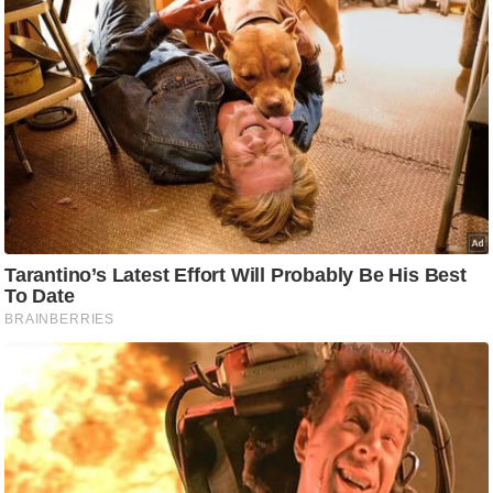
आ
र
.
आ
ई
.
चा
य
प
र
स
मी
क्षा
ध
र्म
ज्यो