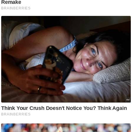
ट
ने
स
मं
त्रा
रि
ले
श
न
शि
प
रा
ज
नी
ति
वि
श्ले