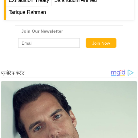
ड
Extradition Treaty
Salahuddin Ahmed
हॉ
Tarique Rahman
ली
वु
ड
फि
ल्म
स
मी
क्षा
B
r
e
a
k
i
n