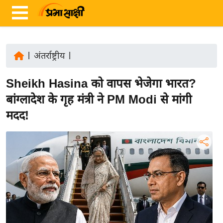
|
अंतर्राष्ट्रीय
|
ता
Sheikh Hasina को वापस भेजेगा भारत?
ज़ा
ख
बांग्लादेश के गृह मंत्री ने PM Modi से मांगी
ब
मदद!
र
रा
ष्ट्री
य
अं
त
र्रा
ष्ट्री