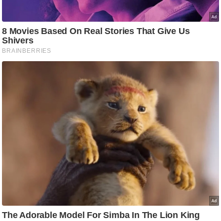
/
फै
श
न
घ
रे
लू
नु
स्खे
प
र्य
ट
न
स्थ
ल
फि