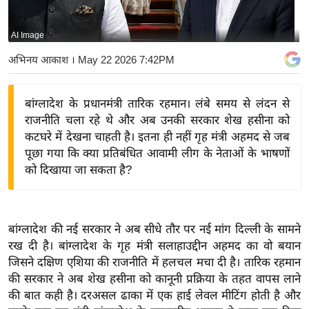
य
बि
AI Image
ज़
अभिनय आकाश
। May 22 2026 7:42PM
ने
स
बांग्लादेश के प्रधानमंत्री तारिक रहमान। लंबे समय से लंदन से
उ
राजनीति चला रहे थे और अब उनकी सरकार शेख हसीना को
द्यो
कटघरे में देखना चाहती है। इतना ही नहीं गृह मंत्री अहमद से जब
ग
पूछा गया कि क्या प्रतिबंधित आवामी लीग के नेताओं के भाषणों
ज
को दिखाया जा सकता है?
ग
त
वि
बांग्लादेश की नई सरकार ने अब सीधे तौर पर नई मांग दिल्ली के सामने
शे
रख दी है। बांग्लादेश के गृह मंत्री सलाहाउद्दीन अहमद का वो बयान
ष
जिसने दक्षिण एशिया की राजनीति में हलचल मचा दी है। तारिक रहमान
ज्ञ
की सरकार ने अब शेख हसीना को कानूनी प्रक्रिया के तहत वापस लाने
रा
की बात कही है। दरअसल ढाका में एक हाई लेवल मीटिंग होती है और