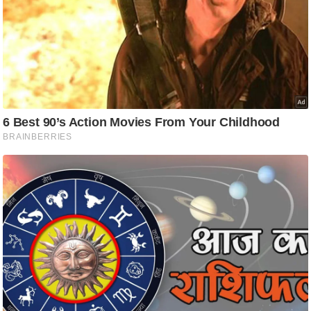
ति
ष
प्र
भु
म
हि
मा
/
ध
र्म
स्थ
ल
व्र
त
त्यो
हा
र