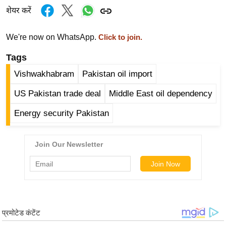
ट
शेयर करें
ने
स
We're now on WhatsApp.
Click to join.
मं
त्रा
Tags
रि
Vishwakhabram
Pakistan oil import
ले
US Pakistan trade deal
Middle East oil dependency
श
न
Energy security Pakistan
शि
प
रा
ज
नी
ति
वि
श्ले