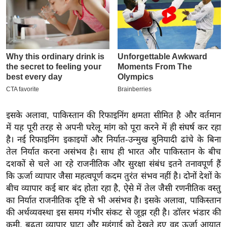
इ
म
ई
-
पे
प
र
मि
इसके अलावा, पाकिस्तान की रिफाइनिंग क्षमता सीमित है और वर्तमान
सा
में यह पूरी तरह से अपनी घरेलू मांग को पूरा करने में ही संघर्ष कर रहा
ल
है। नई रिफाइनिंग इकाइयों और निर्यात-उन्मुख बुनियादी ढांचे के बिना
तेल निर्यात करना असंभव है। साथ ही भारत और पाकिस्तान के बीच
बे
दशकों से चले आ रहे राजनीतिक और सुरक्षा संबंध इतने तनावपूर्ण हैं
मि
कि ऊर्जा व्यापार जैसा महत्वपूर्ण कदम तुरंत संभव नहीं है। दोनों देशों के
बीच व्यापार कई बार बंद होता रहा है, ऐसे में तेल जैसी रणनीतिक वस्तु
सा
का निर्यात राजनीतिक दृष्टि से भी असंभव है। इसके अलावा, पाकिस्तान
ल
की अर्थव्यवस्था इस समय गंभीर संकट से जूझ रही है। डॉलर भंडार की
श
कमी, बढ़ता व्यापार घाटा और महंगाई को देखते हुए वह ऊर्जा आयात