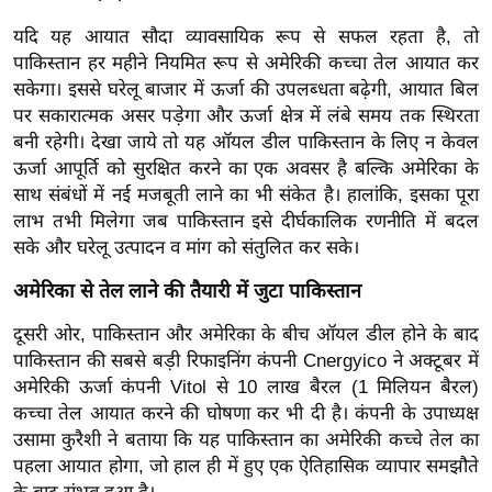
ड
हॉ
यदि यह आयात सौदा व्यावसायिक रूप से सफल रहता है, तो
ली
पाकिस्तान हर महीने नियमित रूप से अमेरिकी कच्चा तेल आयात कर
सकेगा। इससे घरेलू बाजार में ऊर्जा की उपलब्धता बढ़ेगी, आयात बिल
वु
पर सकारात्मक असर पड़ेगा और ऊर्जा क्षेत्र में लंबे समय तक स्थिरता
ड
बनी रहेगी। देखा जाये तो यह ऑयल डील पाकिस्तान के लिए न केवल
फि
ऊर्जा आपूर्ति को सुरक्षित करने का एक अवसर है बल्कि अमेरिका के
ल्म
साथ संबंधों में नई मजबूती लाने का भी संकेत है। हालांकि, इसका पूरा
स
लाभ तभी मिलेगा जब पाकिस्तान इसे दीर्घकालिक रणनीति में बदल
मी
सके और घरेलू उत्पादन व मांग को संतुलित कर सके।
क्षा
अमेरिका से तेल लाने की तैयारी में जुटा पाकिस्तान
B
r
दूसरी ओर, पाकिस्तान और अमेरिका के बीच ऑयल डील होने के बाद
e
पाकिस्तान की सबसे बड़ी रिफाइनिंग कंपनी Cnergyico ने अक्टूबर में
a
अमेरिकी ऊर्जा कंपनी Vitol से 10 लाख बैरल (1 मिलियन बैरल)
कच्चा तेल आयात करने की घोषणा कर भी दी है। कंपनी के उपाध्यक्ष
k
उसामा कुरैशी ने बताया कि यह पाकिस्तान का अमेरिकी कच्चे तेल का
i
पहला आयात होगा, जो हाल ही में हुए एक ऐतिहासिक व्यापार समझौते
n