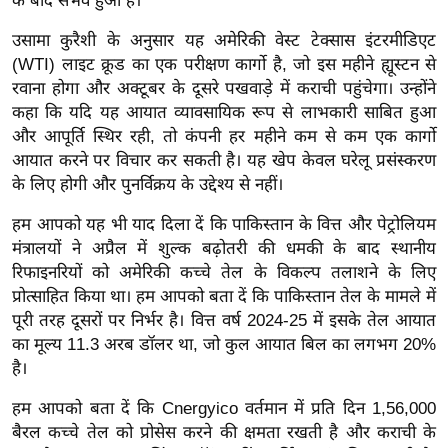
के बाद संभव हुआ है।
g
N
उसामा कुरैशी के अनुसार यह अमेरिकी वेस्ट टेक्सास इंटरमीडिएट
e
(WTI) लाइट क्रूड का एक परीक्षण कार्गो है, जो इस महीने ह्यूस्टन से
w
रवाना होगा और अक्टूबर के दूसरे पखवाड़े में कराची पहुंचेगा। उन्होंने
s
कहा कि यदि यह आयात व्यावसायिक रूप से लाभकारी साबित हुआ
और आपूर्ति स्थिर रही, तो कंपनी हर महीने कम से कम एक कार्गो
ला
आयात करने पर विचार कर सकती है। यह खेप केवल घरेलू प्रसंस्करण
इ
के लिए होगी और पुनर्विक्रय के उद्देश्य से नहीं।
फ
स्टा
हम आपको यह भी याद दिला दें कि पाकिस्तान के वित्त और पेट्रोलियम
इ
मंत्रालयों ने अप्रैल में शुल्क बढ़ोतरी की धमकी के बाद स्थानीय
रिफाइनरियों को अमेरिकी कच्चे तेल के विकल्प तलाशने के लिए
ल
प्रोत्साहित किया था। हम आपको बता दें कि पाकिस्तान तेल के मामले में
टे
पूरी तरह दूसरों पर निर्भर है। वित्त वर्ष 2024-25 में इसके तेल आयात
क्नॉ
का मूल्य 11.3 अरब डॉलर था, जो कुल आयात बिल का लगभग 20%
लॉ
है।
जी
हम आपको बता दें कि Cnergyico वर्तमान में प्रति दिन 1,56,000
ब्यू
बैरल कच्चे तेल को प्रोसेस करने की क्षमता रखती है और कराची के
टी