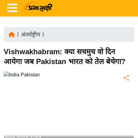
|
अंतर्राष्ट्रीय
|
ता
Vishwakhabram: क्या सचमुच वो दिन
ज़ा
ख
आयेगा जब Pakistan भारत को तेल बेचेगा?
ब
र
रा
ष्ट्री
य
अं
त
र्रा
ष्ट्री
Image Source: X Grok