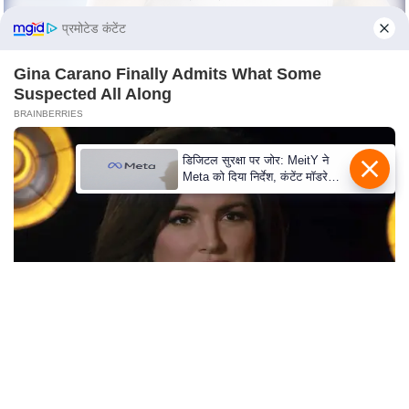
e
प्रमोटेड कंटेंट
l
L
Gina Carano Finally Admits What Some
o
Suspected All Along
k
BRAINBERRIES
s
a
डिजिटल सुरक्षा पर जोर: MeitY ने
b
Meta को दिया निर्देश, कंटेंट मॉडरेशन
मजबूत करे
h
a
c
h
u
n
a
v
Why Big Bang Theory Fans Despise These 8
Characters
A