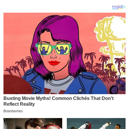
य
ब
ज
ट
खे
ल
क्रि
के
ट
I
P
L
2
0
2
6
क्रा