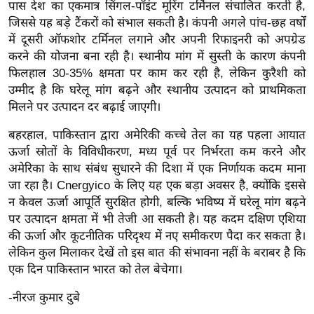
पास देश का एकमात्र सिंगल-पॉइंट मूरिंग टर्मिनल संचालित करती है,
/
जिससे यह बड़े टैंकरों को संभाल सकती है। कंपनी अगले पांच-छह वर्षों
फै
में दूसरी ऑफशोर टर्मिनल लगाने और अपनी रिफाइनरी को अपग्रेड
श
करने की योजना बना रही है। स्थानीय मांग में सुस्ती के कारण कंपनी
न
फिलहाल 30-35% क्षमता पर काम कर रही है, लेकिन कुरैशी को
घ
उम्मीद है कि घरेलू मांग बढ़ने और स्थानीय उत्पादन को प्राथमिकता
रे
मिलने पर उत्पादन दर बढ़ाई जाएगी।
लू
बहरहाल, पाकिस्तान द्वारा अमेरिकी कच्चे तेल का यह पहला आयात
नु
ऊर्जा स्रोतों के विविधीकरण, मध्य पूर्व पर निर्भरता कम करने और
स्खे
अमेरिका के साथ संबंध सुधारने की दिशा में एक निर्णायक कदम माना
प
जा रहा है। Cnergyico के लिए यह एक बड़ा अवसर है, क्योंकि इससे
र्य
न केवल ऊर्जा आपूर्ति सुरक्षित होगी, बल्कि भविष्य में घरेलू मांग बढ़ने
पर उत्पादन क्षमता में भी तेजी आ सकती है। यह कदम दक्षिण एशिया
ट
की ऊर्जा और कूटनीतिक परिदृश्य में नए समीकरण पैदा कर सकता है।
न
लेकिन कुल मिलाकर देखें तो इस बात की संभावना नहीं के बराबर है कि
स्थ
एक दिन पाकिस्तान भारत को तेल बेचेगा।
ल
फि
-नीरज कुमार दुबे