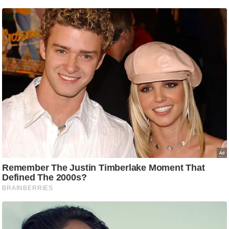
आ
र
.
आ
ई
.
चा
य
प
र
स
मी
क्षा
ध
र्म
ज्यो