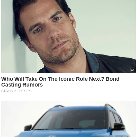
ति
ष
प्र
भु
म
हि
मा
/
ध
र्म
स्थ
ल
व्र
त
त्यो
हा
र