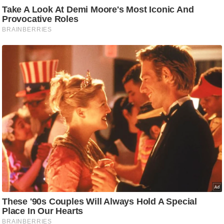
ष
ण
स
म
सा
म
यि
क
मा
तृ
भू
मि
स्तं
भ
ए
म
.