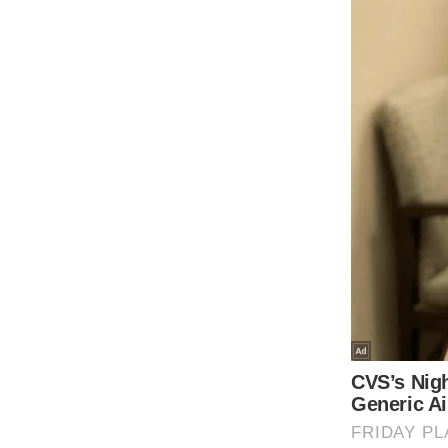
Code Of Ethics
RSS
Our Team
Expert Panel
Loksabhachunav
Android App