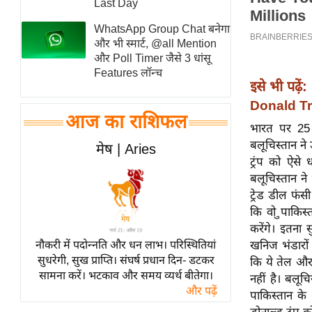
Last Day
स्तंभ
WhatsApp Group Chat बनेगा
एम.
और भी स्मार्ट, @all Mention
आर.
और Poll Timer जैसे 3 धांसू
Features लॉन्च
आई.
इसे भी पढ़ें:
चाय पर
Donald Tru
समीक्षा
आज का राशिफल
भारत पर 25 प
धर्म
बलूचिस्तान ने
मेष | Aries
ज्योतिष
ट्रंप को ऐस
बलूचिस्तान न
प्रभु
ट्रेड डील फंस
महिमा/
कि वो ुपाकिस
धर्मस्थल
करेंगे। इतना
व्रत
नौकरी में पदोन्नति और धन लाभ। परिस्थितियां
खनिज भंडारों 
त्योहार
सुधरेगी, सुख प्राप्ति। संघर्ष प्रधान दिन- डटकर
कि ये तेल और 
सामना करें। भटकाव और समय व्यर्थ बीतेगा।
राशिफल
नहीं है। बलूच
और पढ़ें
पाकिस्तान के
विशेष