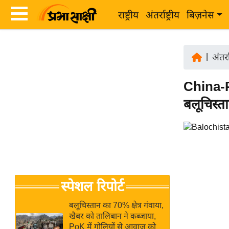
राष्ट्रीय
अंतर्राष्ट्रीय
बिज़नेस
Latest
ता
News
|
अंतर्रा
ज़ा
in
ख
China-Pa
Hindi
ब
बलूचिस्त
र
Hindi
राष्ट्रीय
News
अंतर्राष्ट्रीय
Live
बिज़नेस
उद्योग
Breaking
स्पेशल रिपोर्ट
जगत
News in
विशेषज्ञ
Hindi
बलूचिस्तान का 70% क्षेत्र गंवाया,
राय
खैबर को तालिबान ने कब्जाया,
PoK में गोलियों से आवाज को