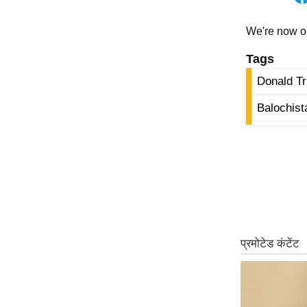
ऑडियो
We're now 
इंफ़ोग्राफ़िक
राज्यों से
Tags
शहरों से
Donald T
वेब स्टोरी
Balochist
कार्टून
Short
Videos
iOS App
About us
Contact Editor
Advertise
Privacy Policy
Grievance
Redressal