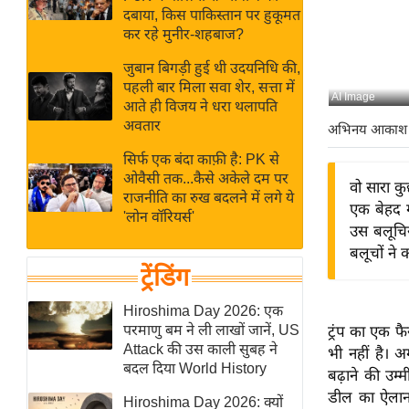
बजट
Hindi
दबाया, किस पाकिस्तान पर हुकूमत
खेल
News
कर रहे मुनीर-शहबाज?
क्रिकेट
जुबान बिगड़ी हुई थी उदयनिधि की,
Hindi
IPL
पहली बार मिला सवा शेर, सत्ता में
AI Image
आते ही विजय ने धरा थलापति
Videos
2026
अवतार
अभिनय आकाश
क्राइम
सिर्फ एक बंदा काफ़ी है: PK से
ई-पेपर
ओवैसी तक...कैसे अकेले दम पर
वो सारा कु
मिसाल बेमिसाल
राजनीति का रुख बदलने में लगे ये
एक बेहद ग
'लोन वॉरियर्स'
शख्सियत
उस बलूचिस
यंग इंडिया
बलूचों ने 
ट्रेंडिंग
साहित्य जगत
ऑटो वर्ल्ड
Hiroshima Day 2026: एक
परमाणु बम ने ली लाखों जानें, US
ट्रंप का एक फ
न्यूज ब्रीफ
Attack की उस काली सुबह ने
भी नहीं है। अ
मनोरंजन जगत
बदल दिया World History
बढ़ाने की उम्
बॉलीवुड
डील का ऐलान 
Hiroshima Day 2026: क्यों