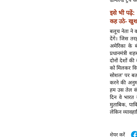
डोनाल्ड ट्रंप क
विश्लेषण
ट्रेंडिंग
इसे भी पढ़ें:
कह उठे- खु
Q
बलूच नेता ने 
u
देंगे। जिस त
i
अमेरिका के 
c
प्रधानमंत्री 
k
दोनों देशों क
L
को मिलकर विकस
i
सोशल' पर बत
n
करने की अनुम
k
हम उस तेल कंप
s
दिन वे भारत क
मुताबिक, पाक
विधानसभा
लेकिन व्यावह
चुनाव
फोटो
वीडियो
शेयर करें