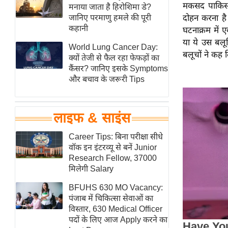
मकसद पाकिस्त
हॉलीवुड
मनाया जाता है हिरोशिमा डे?
जानिए परमाणु हमले की पूरी
दोहन करना है।
फिल्म समीक्षा
कहानी
घटनाक्रम में 
Breaking
या ये उस बलू
World Lung Cancer Day:
News
बलूचों ने कह 
क्यों तेजी से फैल रहा फेफड़ों का
लाइफस्टाइल
कैंसर? जानिए इसके Symptoms
और बचाव के जरूरी Tips
टेक्नॉलॉजी
ब्यूटी/फैशन
घरेलू नुस्खे
लाइफ & साइंस
पर्यटन स्थल
Career Tips: बिना परीक्षा सीधे
फिटनेस मंत्रा
वॉक इन इंटरव्यू से बनें Junior
Research Fellow, 37000
रिलेशनशिप
मिलेगी Salary
राजनीति
BFUHS 630 MO Vacancy:
विश्लेषण
पंजाब में चिकित्सा सेवाओं का
समसामयिक
विस्तार, 630 Medical Officer
पदों के लिए आज Apply करने का
मातृभूमि