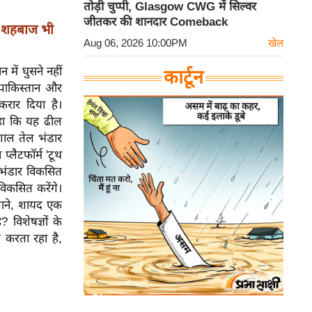
तोड़ी चुप्पी, Glasgow CWG में सिल्वर
जीतकर की शानदार Comeback
ुन शहबाज भी
Aug 06, 2026 10:00PM
खेल
में घुसने नहीं
कार्टून
 पाकिस्तान और
रार दिया है।
 कहा कि यह ढील
िशाल तेल भंडार
्लैटफॉर्म 'टूथ
भंडार विकसित
िकसित करेंगे।
 जाने, शायद एक
 विशेषज्ञों के
 करता रहा है,