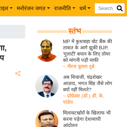
टाइल
मनोरंजन जगत
राजनीति
धर्म
स्तंभ
MP में कुशवाहा वोट बैंक की
गा,
ताकत के आगे झुकी BJP,
'गुलाटी' बयान के लिए तोमर
ंप
को मांगनी पड़ी माफी
~ नीरज कुमार दुबे
अब शिवाजी, चंद्रशेखर
आज़ाद, भगत सिंह जैसे लोग
क्यों नहीं मिलते?
~ प्रोफ़ेसर (डॉ.) डी. के.
पांडेय
मिलावटखोरों के खिलाफ भी
करना पड़ेगा देशव्यापी
आंदोलन