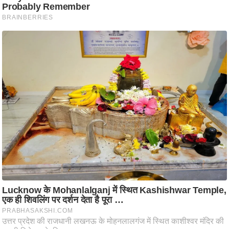
ति
ष
प्र
भु
म
हि
मा
/
ध
र्म
स्थ
ल
व्र
त
त्यो
हा
र