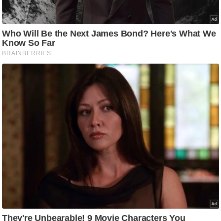
आ
र
.
आ
ई
.
चा
य
प
र
स
मी
क्षा
ध
र्म
ज्यो