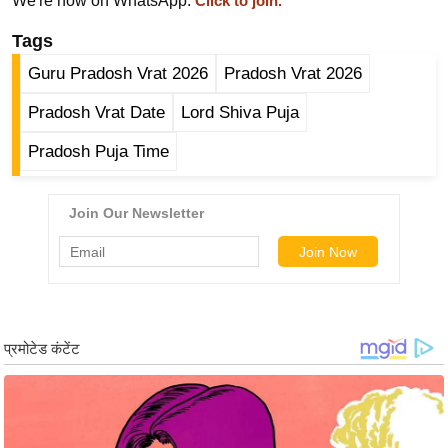
ड
We're now on WhatsApp.
Click to join.
हॉ
Tags
ली
Guru Pradosh Vrat 2026
Pradosh Vrat 2026
वु
ड
Pradosh Vrat Date
Lord Shiva Puja
फि
Pradosh Puja Time
ल्म
स
मी
क्षा
B
r
e
a
k
i
n