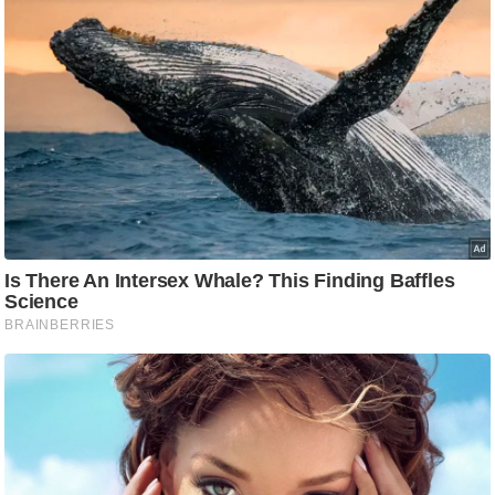
/
फै
श
न
घ
रे
लू
नु
स्खे
प
र्य
ट
न
स्थ
ल
फि