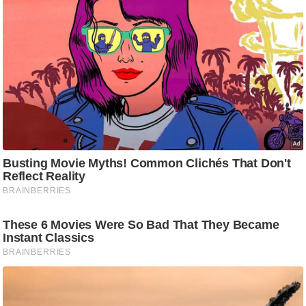
g
N
e
w
s
ला
इ
फ
स्टा
इ
ल
टे
क्नॉ
लॉ
जी
ब्यू
टी