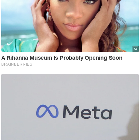
ट
ने
स
मं
त्रा
रि
ले
श
न
शि
प
रा
ज
नी
ति
वि
श्ले