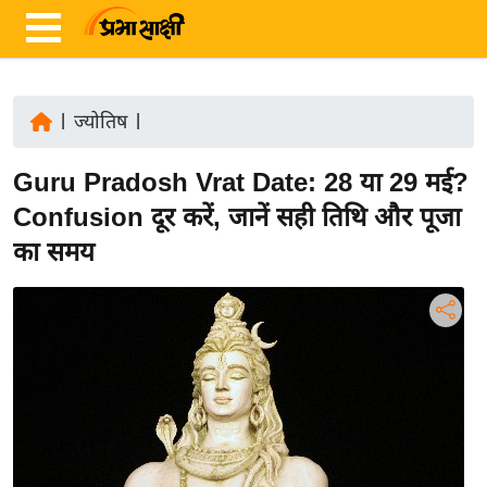
|
ज्योतिष
|
ता
Guru Pradosh Vrat Date: 28 या 29 मई?
ज़ा
ख
Confusion दूर करें, जानें सही तिथि और पूजा
ब
का समय
र
रा
ष्ट्री
य
अं
त
र्रा
ष्ट्री