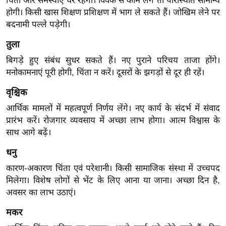
चिंता और समस्याएं घेरे रहेगी। विवेक से काम लेंगे तो परिस्थिति सामान्य
र्ल्ड
होगी। किसी खास शिक्षण प्रशिक्षण में भाग ले सकते हैं। जोखिम लेने पर
न्यू
बदनामी पल्ले पड़ेगी।
ज
तुला
ब्री
बिगड़े हुए संबंध सुधर सकते हैं। नए पुराने परिचय ताजा होंगे।
फ
मनोकामनाएं पूरी होगी, चिंता न करें। दूसरों के झगड़ों से दूर ही रहें।
म
नो
वृश्चिक
रं
आर्थिक मामलों में महत्वपूर्ण निर्णय लेंगे। नए कार्य के संदर्भ में संवाद
ज
प्रारंभ करें। रोजगार व्यवसाय में अच्छा लाभ होगा। आत्म विश्वास के
न
साथ आगे बढ़ें।
ज
धनु
ग
कारण-अकारण चिंता एवं परेशानी। किसी सामाजिक संस्था में उच्चपद
त
मिलेगा। विशेष लोगों से भेंट के लिए आना या जाना। अच्छा दिन है,
बॉ
अवसर का लाभ उठाएं।
ली
मकर
वु