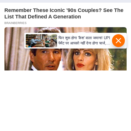
S
Remember These Iconic '90s Couples? See The
O
List That Defined A Generation
u
BRAINBERRIES
r
T
फिर शुरू होगा 'कैश' वाला जमाना! UPI
e
पेमेंट पर आपको नहीं देना होगा चार्ज,
a
लेकिन क्या मर्चेंट ट्रांजैक्शन का असर
ग्राहकों पर पड़ सकता है?
m
E
x
p
e
r
t
Why this ordinary drink is the secret to feeling
P
your best every day
a
CTA FAVORITE
n