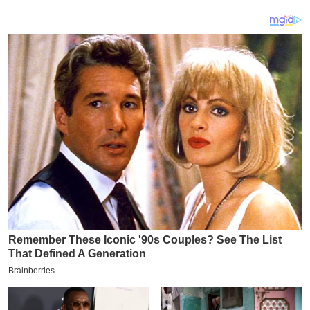
य
ब
ज
ट
खे
ल
क्रि
के
ट
I
P
L
2
0
2
6
क्रा