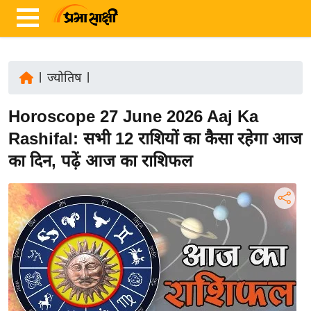
|
ज्योतिष
|
ता
Horoscope 27 June 2026 Aaj Ka
ज़ा
ख
Rashifal: सभी 12 राशियों का कैसा रहेगा आज
ब
का दिन, पढ़ें आज का राशिफल
र
रा
ष्ट्री
य
अं
त
र्रा
ष्ट्री