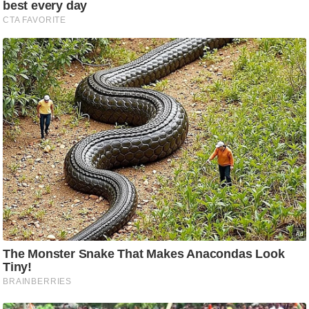
ष
ण
स
म
सा
म
यि
क
मा
तृ
भू
मि
स्तं
भ
ए
म
.