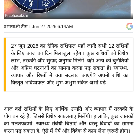
य
बि
Prabhasakshi
ज़
प्रभासाक्षी टीम
। Jun 27 2026 6:14AM
ने
स
27 जून 2026 का दैनिक राशिफल यहाँ जानें! सभी 12 राशियों
उ
के लिए आज का दिन मिलाजुला रहेगा। कुछ राशियों को विशेष
द्यो
लाभ, तरक्की और सुखद अनुभव मिलेंगे, वहीं अन्य को चुनौतियों
ग
और अप्रिय घटनाओं का सामना करना पड़ सकता है। स्वास्थ्य,
ज
व्यापार और रिश्तों में क्या बदलाव आएंगे? अपनी राशि का
ग
विस्तृत भविष्यफल और शुभ-अशुभ संकेत अभी पढ़ें।
त
वि
शे
आज कई राशियों के लिए आर्थिक उन्नति और व्यापार में तरक्की के
ष
योग बन रहे हैं, जिससे विशेष सफलताएं मिलेंगी। हालांकि, कुछ जातकों
ज्ञ
को गलतफहमी, स्वास्थ्य संबंधी चिंताएं और घरेलू विवादों का सामना
रा
करना पड़ सकता है, ऐसे में धैर्य और विवेक से काम लेना ज़रूरी होगा।