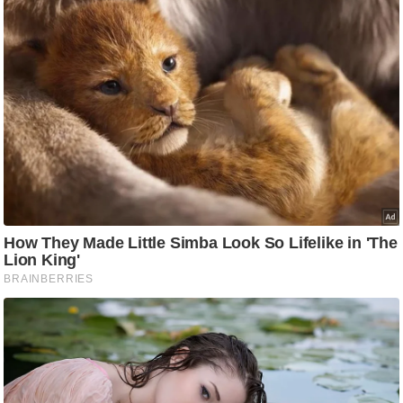
ति
ष
प्र
भु
म
हि
मा
/
ध
र्म
स्थ
ल
व्र
त
त्यो
हा
र