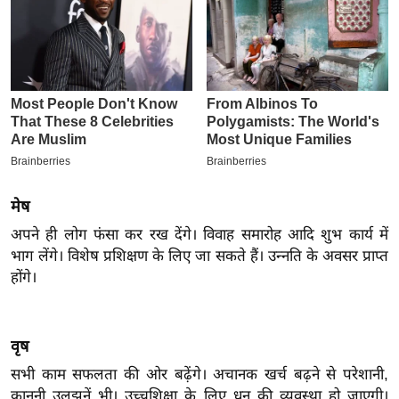
इ
म
ई
-
पे
प
र
मि
मेष
सा
अपने ही लोग फंसा कर रख देंगे। विवाह समारोह आदि शुभ कार्य में
ल
भाग लेंगे। विशेष प्रशिक्षण के लिए जा सकते हैं। उन्नति के अवसर प्राप्त
होंगे।
बे
मि
सा
वृष
ल
सभी काम सफलता की ओर बढ़ेंगे। अचानक खर्च बढ़ने से परेशानी,
श
कानूनी उलझनें भी। उच्चशिक्षा के लिए धन की व्यवस्था हो जाएगी।