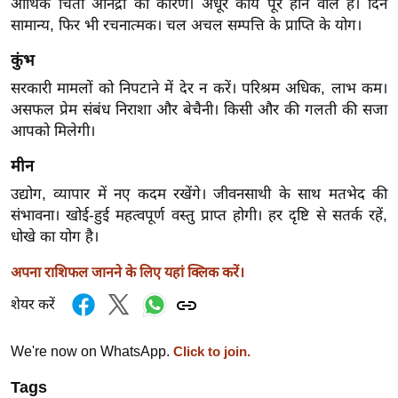
ड
आर्थिक चिंता अनिद्रा का कारण। अधूरे कार्य पूरे होने वाले हैं। दिन
सामान्य, फिर भी रचनात्मक। चल अचल सम्पत्ति के प्राप्ति के योग।
हॉ
ली
कुंभ
वु
सरकारी मामलों को निपटाने में देर न करें। परिश्रम अधिक, लाभ कम।
ड
असफल प्रेम संबंध निराशा और बेचैनी। किसी और की गलती की सजा
फि
आपको मिलेगी।
ल्म
मीन
स
मी
उद्योग, व्यापार में नए कदम रखेंगे। जीवनसाथी के साथ मतभेद की
संभावना। खोई-हुई महत्वपूर्ण वस्तु प्राप्त होगी। हर दृष्टि से सतर्क रहें,
क्षा
धोखे का योग है।
B
r
अपना राशिफल जानने के लिए यहां क्लिक करें।
e
शेयर करें
a
k
We're now on WhatsApp.
Click to join.
i
n
Tags