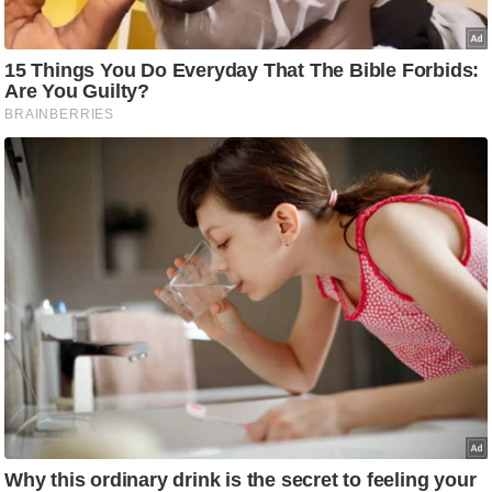
ट
ने
स
मं
त्रा
रि
ले
श
न
शि
प
रा
ज
नी
ति
वि
श्ले