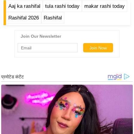
g
Aaj ka rashifal
tula rashi today
makar rashi today
N
Rashifal 2026
Rashifal
e
w
s
ला
इ
फ
स्टा
इ
ल
टे
क्नॉ
लॉ
जी
ब्यू
टी