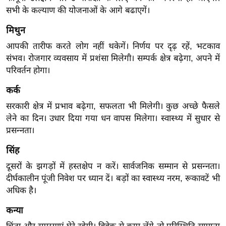
ख्सि
सभी के कल्याण की योजनाओं के आगे बढाएगें।
य
त
मिथुन
यं
आपकी तारीफ करते लोग नहीं थकेगें। निर्णय पर दृढ़ रहें, भटकाव
संभव। रोजगार व्यवसाय में प्रशंसा मिलेगी। सम्पर्क क्षेत्र बढ़ेगा, अपने में
ग
परिवर्तन होगा।
इं
डि
कर्क
या
सरकारी क्षेत्र में प्रभाव बढ़ेगा, सफलता भी मिलेगी। कुछ अच्छे फैसले
सा
लेने का दिन। उधार दिया गया धन वापस मिलेगा। स्वास्थ्य में सुधार से
हि
प्रसन्नता।
त्य
सिंह
ज
ग
दूसरों के झगड़ों में हस्तक्षेप न करें। सार्वजनिक सम्मान से प्रसन्नता।
दीर्घकालीन पूंजी निवेश पर ध्यान दें। बड़ों का स्वास्थ्य नरम, रूकावटें भी
त
अधिक है।
ऑ
टो
कन्या
व