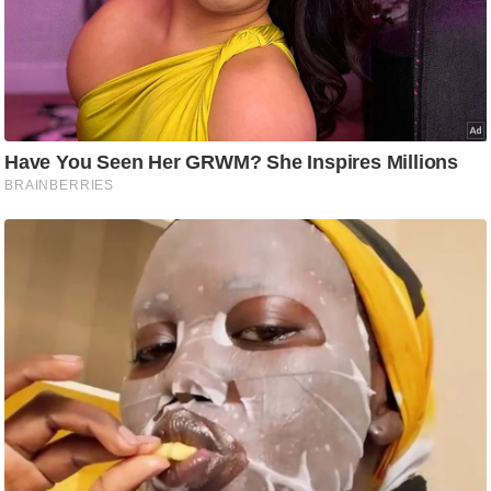
/
फै
श
न
घ
रे
लू
नु
स्खे
प
र्य
ट
न
स्थ
ल
फि