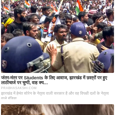
आ
र
.
आ
ई
.
चा
य
प
र
स
मी
क्षा
ध
र्म
ज्यो