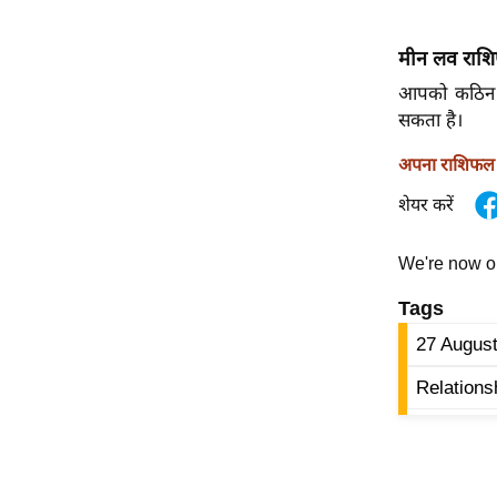
ऑडियो
मीन लव राश
इंफ़ोग्राफ़िक
राज्यों से
आपको कठिन पर
सकता है।
शहरों से
वेब स्टोरी
अपना राशिफल ज
कार्टून
शेयर करें
Short
Videos
We're now 
iOS App
Tags
About us
27 Augus
Contact Editor
Relations
Advertise
Privacy Policy
Grievance
Redressal