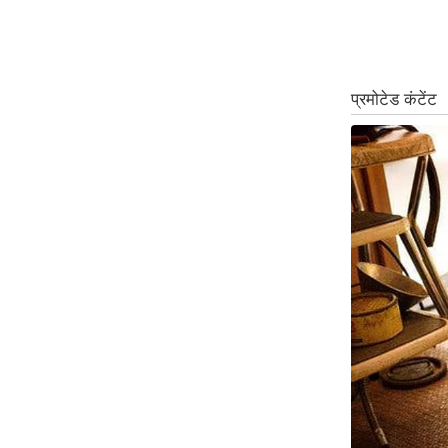
Code Of Ethics
RSS
Our Team
Expert Panel
Loksabhachunav
Android App