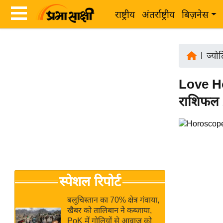
राष्ट्रीय
अंतर्राष्ट्रीय
बिज़नेस
Latest
ता
News
|
ज्यो
ज़ा
in
ख
Love Ho
Hindi
ब
राशिफल 2
र
Hindi
राष्ट्रीय
News
अंतर्राष्ट्रीय
Live
बिज़नेस
उद्योग
Breaking
स्पेशल रिपोर्ट
जगत
News in
विशेषज्ञ
Hindi
बलूचिस्तान का 70% क्षेत्र गंवाया,
राय
खैबर को तालिबान ने कब्जाया,
PoK में गोलियों से आवाज को