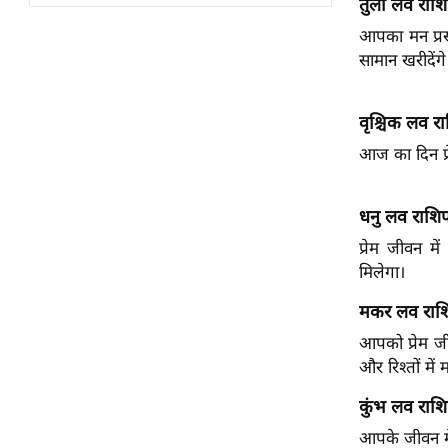
तुला लव राश
विश्लेषण
आपका मन प्रसन
ट्रेंडिंग
सामान खरीदेंगे
Q
u
वृश्चिक लव 
i
आज का दिन प्र
c
k
L
धनु लव राश
i
प्रेम जीवन म
n
मिलेगा।
k
s
मकर लव रा
आपको प्रेम ज
विधानसभा
और रिश्तों में
चुनाव
कुंभ लव राश
फोटो
आपके जीवन मे
वीडियो