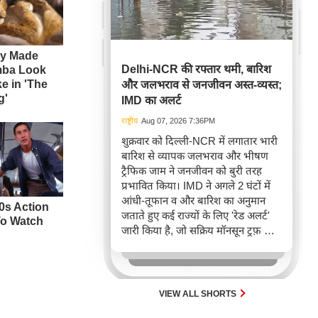
Delhi-NCR की रफ्तार थमी, बारिश
और जलभराव से जनजीवन अस्त-व्यस्त;
IMD का अलर्ट
राष्ट्रीय
Aug 07, 2026 7:36PM
शुक्रवार को दिल्ली-NCR में लगातार भारी
बारिश से व्यापक जलभराव और भीषण
ट्रैफिक जाम ने जनजीवन को बुरी तरह
प्रभावित किया। IMD ने अगले 2 घंटों में
आंधी-तूफान व और बारिश का अनुमान
जताते हुए कई राज्यों के लिए 'रेड अलर्ट'
जारी किया है, जो सक्रिय मॉनसून ट्रफ़ और
चक्रवाती हवाओं के घेरे का परिणाम है,
जिससे यातायात बाधित होने के साथ-साथ
सफदरजंग अस्पताल में भी जलभराव की
स्थिति बनी।
VIEW ALL SHORTS