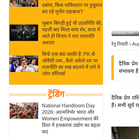
बजट
Hindi
दबाया, किस पाकिस्तान पर हुकूमत
खेल
News
कर रहे मुनीर-शहबाज?
क्रिकेट
जुबान बिगड़ी हुई थी उदयनिधि की,
Hindi
IPL
पहली बार मिला सवा शेर, सत्ता में
pixabay.com
आते ही विजय ने धरा थलापति
Videos
2026
अवतार
रेनू तिवारी
। Au
क्राइम
सिर्फ एक बंदा काफ़ी है: PK से
ई-पेपर
ओवैसी तक...कैसे अकेले दम पर
दैनिक प्र
मिसाल बेमिसाल
राजनीति का रुख बदलने में लगे ये
संभावना है
'लोन वॉरियर्स'
शख्सियत
यंग इंडिया
ट्रेंडिंग
साहित्य जगत
दैनिक प्रेम र
ऑटो वर्ल्ड
है। सभी सूर्य 
National Handloom Day
2026: आत्मनिर्भर भारत और
न्यूज ब्रीफ
Women Empowerment की
मनोरंजन जगत
दिशा में हथकरघा उद्योग का बढ़ता
कद
बॉलीवुड