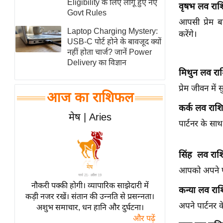
Eligibility के लिए लागू हुए नए
वृषभ लव रा
स्तंभ
Govt Rules
आपसी प्रेम ब
एम.
Laptop Charging Mystery:
करेंगे।
आर.
USB-C पोर्ट होने के बावजूद क्यों
नहीं होता चार्ज? जानें Power
आई.
Delivery का विज्ञान
चाय पर
मिथुन लव र
समीक्षा
प्रेम जीवन मे
आज का राशिफल
धर्म
कर्क लव राश
ज्योतिष
मेष | Aries
पार्टनर के साथ
प्रभु
महिमा/
सिंह लव रा
धर्मस्थल
व्रत
आपको अपने पा
त्योहार
नौकरी पक्की होगी। व्यापारिक साझेदारी में
कन्या लव रा
कड़ी नजर रखें। संतान की उन्नति से प्रसन्नता।
राशिफल
अपने पार्टनर 
अशुभ समाचार, धन हानि और दुर्घटना।
विशेष
और पढ़ें