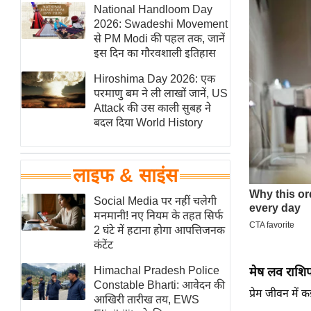
हॉलीवुड
National Handloom Day
2026: Swadeshi Movement
फिल्म समीक्षा
से PM Modi की पहल तक, जानें
Breaking
इस दिन का गौरवशाली इतिहास
News
Hiroshima Day 2026: एक
लाइफस्टाइल
परमाणु बम ने ली लाखों जानें, US
Attack की उस काली सुबह ने
टेक्नॉलॉजी
बदल दिया World History
ब्यूटी/फैशन
घरेलू नुस्खे
लाइफ & साइंस
पर्यटन स्थल
फिटनेस मंत्रा
Social Media पर नहीं चलेगी
मनमानी! नए नियम के तहत सिर्फ
रिलेशनशिप
2 घंटे में हटाना होगा आपत्तिजनक
राजनीति
कंटेंट
विश्लेषण
Himachal Pradesh Police
मेष लव राश
समसामयिक
Constable Bharti: आवेदन की
प्रेम जीवन में
आखिरी तारीख तय, EWS
मातृभूमि