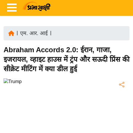
|
एम. आर. आई
|
ता
Abraham Accords 2.0: ईरान, गाजा,
ज़ा
ख
इजरायल, व्हाइट हाउस में ट्रंप और सऊदी प्रिंस की
ब
सीक्रेट मीटिंग में क्या डील हुई
र
रा
ष्ट्री
य
अं
त
र्रा
ष्ट्री