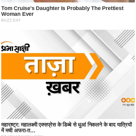
आ
र
.
आ
ई
.
चा
य
प
र
स
मी
क्षा
ध
र्म
ज्यो