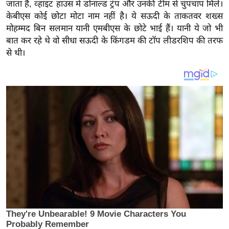
य
जाता है, व्हाइट हाउस में डोनाल्ड ट्रंप और उनकी टीम से चुपचाप मिले।
केबीएस कोई छोटा मोटा नाम नहीं है। ये सऊदी के ताकतवर शख्स
ब
मोहम्मद बिन सलमान यानी एमबीएस के छोटे भाई हैं। यानी ये जो भी
ज
बात कर रहे थे वो सीधा सऊदी के किंगडम की टॉप लीडरशिप की तरफ
ट
से थी।
खे
ल
क्रि
के
ट
I
P
L
2
0
2
6
क्रा