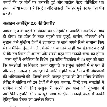
ड
बताई कि हर मोर्चे पर तरक्की हुई और माहौल बेहद पॉजिटिव था।
हॉ
इसका सीधा मतलब है कि ट्रंप और सऊदी प्रिंस हर मुद्दे पर एक ही पेंच
ली
पर हैं।
वु
अब्राहम अकॉर्ड्स 2.0 की तैयारी?
ड
आपको ट्रंप के पहले कार्यकाल का ऐतिहासिक अब्राहिम अकॉर्ड तो याद
फि
ही होगा। इस डील के तहत पहली बार यूएई, बहरीन, मोरक्को और
ल्म
सूडान जैसे मुस्लिम देशों ने इजरायल के साथ अपने रिश्ते सामान्य किए
स
थे। ये मीडिल ईस्ट के लिए गेमचेंजर था। तब से ही सब इंतजार कर रहे
मी
थे कि इस लिस्ट में अगला और सबसे बड़ा नाम सऊदी अरब का होगा।
क्षा
मध्य पूर्व में अमेरिका के विशेष दूत स्टीव विटकॉफ ने 25 जून को कहा
कि समझौतों का विस्तार करना राष्ट्रपति के प्रमुख उद्देश्यों में से एक है
B
और उन्होंने जल्द ही नए देशों के शामिल होने के बारे में बड़ी घोषणाओं
r
की भविष्यवाणी की। पिछले हफ्ते, व्हाइट हाउस की प्रेस सचिव कैरोलिन
e
लेविट ने सीरिया को उन देशों में से एक बताया, जिन्हें ट्रम्प समझौते में
a
शामिल करने के लिए उत्सुक हैं, उन्होंने इस साल की शुरुआत में
k
अमेरिकी राष्ट्रपति की मध्य पूर्व यात्रा के दौरान सऊदी अरब में उनकी
i
ऐतिहासिक बैठक का उल्लेख किया।
n