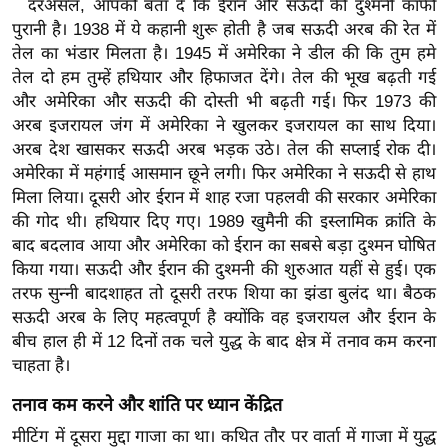
दरअसल, आपको बता दें कि ईरान और सऊदी की दुश्मनी काफी
ख्सि
पुरानी है। 1938 में ये कहानी शुरू होती है जब सऊदी अरब की रेत में
य
तेल का भंडार मिलता है। 1945 में अमेरिका ने डील की कि तुम हमे
त
तेल दो हम तुम्हें हथियार और हिफाजत देंगे। तेल की भूख बढ़ती गई
यं
और अमेरिका और सऊदी की दोस्ती भी बढ़ती गई। फिर 1973 की
ग
अरब इजरायल जंग में अमेरिका ने खुलकर इजरायल का साथ दिया।
इं
अरब देश खासकर सऊदी अरब भड़क उठे। तेल की सप्लाई रोक दी।
डि
अमेरिका में महंगाई आसमान छूने लगी। फिर अमेरिका ने सऊदी से हाथ
या
मिला लिया। दूसरी ओर ईरान में शाह रजा पहलवी की सरकार अमेरिका
की गोद थी। हथियार दिए गए। 1989 खुमैनी की इस्लामिक क्रांति के
सा
बाद बदलाव आया और अमेरिका को ईरान का सबसे बड़ा दुश्मन घोषित
हि
किया गया। सऊदी और ईरान की दुश्मनी की शुरुआत यहीं से हुई। एक
त्य
तरफ सुन्नी बादशाहत तो दूसरी तरफ शिया का झंडा बुलंद था।
बैठक
ज
सऊदी अरब के लिए महत्वपूर्ण है क्योंकि वह इजरायल और ईरान के
ग
बीच हाल ही में 12 दिनों तक चले युद्ध के बाद क्षेत्र में तनाव कम करना
त
चाहता है।
ऑ
तनाव कम करने और शांति पर ध्यान केंद्रित
टो
मीटिंग में दूसरा मुद्दा गाजा का था। कथित तौर पर वार्ता में गाजा में युद्ध
व