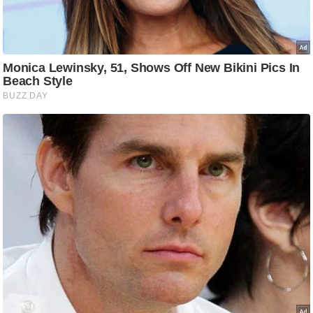
ष
ण
स
म
सा
म
यि
क
मा
तृ
भू
मि
स्तं
भ
ए
म
.