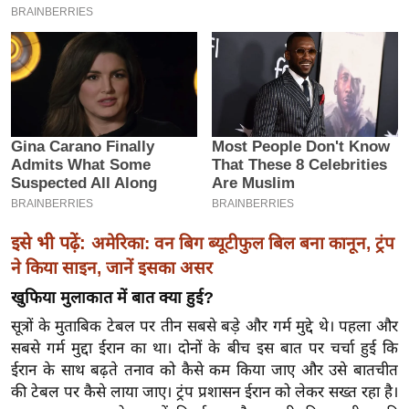
इ
म
ई
-
पे
प
र
मि
सा
इसे भी पढ़ें:
अमेरिका: वन बिग ब्यूटीफुल बिल बना कानून, ट्रंप
ल
ने किया साइन, जानें इसका असर
बे
खुफिया मुलाकात में बात क्या हुई?
मि
सूत्रों के मुताबिक टेबल पर तीन सबसे बड़े और गर्म मुद्दे थे। पहला और
सा
सबसे गर्म मुद्दा ईरान का था। दोनों के बीच इस बात पर चर्चा हुई कि
ल
ईरान के साथ बढ़ते तनाव को कैसे कम किया जाए और उसे बातचीत
श
की टेबल पर कैसे लाया जाए।
ट्रंप प्रशासन ईरान को लेकर सख्त रहा है।