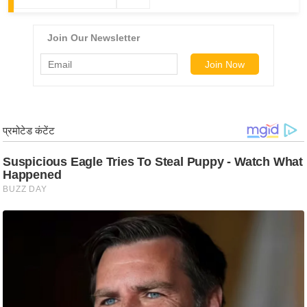
/
फै
श
न
घ
रे
लू
नु
स्खे
प
र्य
ट
न
स्थ
ल
फि