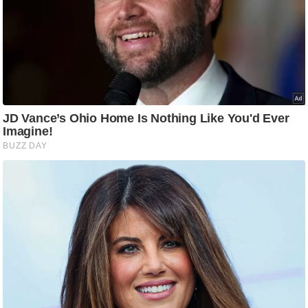
ट
ने
स
मं
त्रा
रि
ले
श
न
शि
प
रा
ज
नी
ति
वि
श्ले