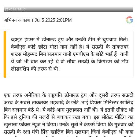
य
@kbsalsaud
बि
अभिनय आकाश
। Jul 5 2025 2:01PM
ज़
ने
व्हाइट हाउस में डोनाल्ड ट्रंप और उनकी टीम से चुपचाप मिले।
स
केबीएस कोई छोटा मोटा नाम नहीं है। ये सऊदी के ताकतवर
उ
शख्स मोहम्मद बिन सलमान यानी एमबीएस के छोटे भाई हैं। यानी
द्यो
ये जो भी बात कर रहे थे वो सीधा सऊदी के किंगडम की टॉप
ग
लीडरशिप की तरफ से थी।
ज
ग
त
एक तरफ अमेरिका के राष्ट्रपति डोनाल्ड ट्रंप और दूसरी तरफ सऊदी
वि
अरब के सबसे ताकतवर शहजादे के छोटे भाई डिफेंस मिनिस्टर खालिद
शे
बिन सलमान बैठे थे। ये कोई आम मुलाकात नहीं थी। ये इतनी सीक्रेट थी
ष
कि इसे दुनिया की नजरों से बचाकर रखा गया। इस सीक्रेट मीटिंग का
ज्ञ
खुलासा फॉक्स न्यूज ने किया। उनके सूत्रों ने कंफर्म किया कि गुरुवार को
रा
सऊदी के रक्षा मंत्री प्रिंस खालिद बिन सलमान जिन्हें केबीएस भी कहा