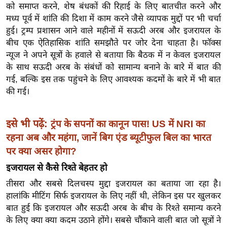
को समाप्त करने, शेष बंधकों की रिहाई के लिए बातचीत करने और
र्ल्ड
मध्य पूर्व में शांति की दिशा में काम करने जैसे व्यापक मुद्दों पर भी चर्चा
न्यू
हुई। ट्रम्प प्रशासन आने वाले महीनों में सऊदी अरब और इजरायल के
ज
बीच एक ऐतिहासिक शांति समझौते पर जोर देना चाहता है। फॉक्स
ब्री
न्यूज ने अपने सूत्रों के हवाले से बताया कि बैठक में न केवल इजरायल
फ
के साथ सऊदी अरब के संबंधों को सामान्य बनाने के बारे में बात की
म
गई, बल्कि इस तक पहुंचने के लिए आवश्यक कदमों के बारे में भी बात
की गई।
नो
रं
ज
इसे भी पढ़ें:
ट्रंप के सपनों का कानून पास! US में NRI का
न
रहना अब और महंगा, जानें बिग एंड ब्यूटीफुल बिल का भारत
ज
पर क्या असर होगा?
ग
इजरायल से कैसे रिश्ते बेहतर हो
त
तीसरा और सबसे दिलचस्प मुद्दा इजरायल का बताया जा रहा है।
बॉ
हालांकि मीटिंग सिर्फ इजरायल के लिए नहीं थी, लेकिन इस पर खुलकर
ली
बात हुई कि इजरायल और सऊदी अरब के बीच के रिश्ते समान्य करने
वु
के लिए क्या क्या कदम उठाने होंगे। सबसे चौंकाने वाली बात जो सूत्रों ने