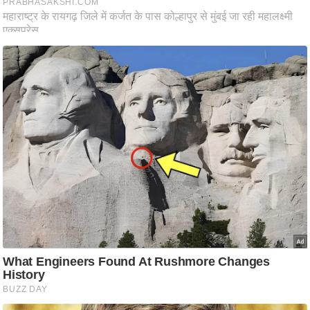
ति
ष
प्र
भु
म
हि
मा
/
ध
र्म
स्थ
ल
व्र
त
त्यो
हा
र