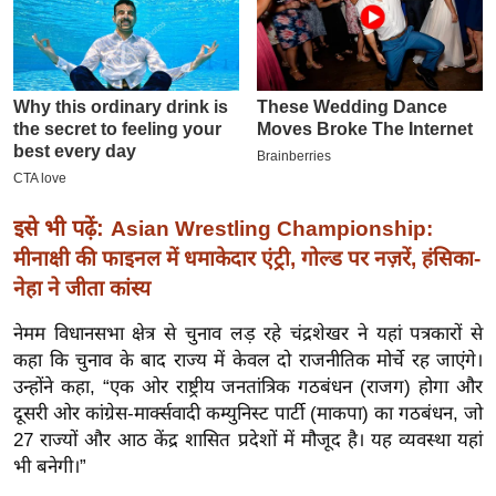
इ
म
ई
-
पे
प
र
इसे भी पढ़ें:
Asian Wrestling Championship:
मि
मीनाक्षी की फाइनल में धमाकेदार एंट्री, गोल्ड पर नज़रें, हंसिका-
सा
नेहा ने जीता कांस्य
ल
नेमम विधानसभा क्षेत्र से चुनाव लड़ रहे चंद्रशेखर ने यहां पत्रकारों से
बे
कहा कि चुनाव के बाद राज्य में केवल दो राजनीतिक मोर्चे रह जाएंगे।
मि
उन्होंने कहा, “एक ओर राष्ट्रीय जनतांत्रिक गठबंधन (राजग) होगा और
सा
दूसरी ओर कांग्रेस-मार्क्सवादी कम्युनिस्ट पार्टी (माकपा) का गठबंधन, जो
27 राज्यों और आठ केंद्र शासित प्रदेशों में मौजूद है। यह व्यवस्था यहां
ल
भी बनेगी।”
श