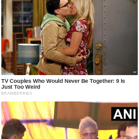
आ
र
.
आ
ई
.
चा
य
प
र
स
मी
क्षा
ध
र्म
ज्यो