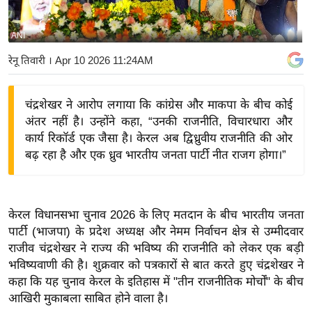
य
बि
ANI
ज़
रेनू तिवारी
। Apr 10 2026 11:24AM
ने
स
चंद्रशेखर ने आरोप लगाया कि कांग्रेस और माकपा के बीच कोई
उ
अंतर नहीं है। उन्होंने कहा, “उनकी राजनीति, विचारधारा और
द्यो
कार्य रिकॉर्ड एक जैसा है। केरल अब द्विध्रुवीय राजनीति की ओर
ग
बढ़ रहा है और एक ध्रुव भारतीय जनता पार्टी नीत राजग होगा।”
ज
ग
त
केरल विधानसभा चुनाव 2026 के लिए मतदान के बीच भारतीय जनता
वि
पार्टी (भाजपा) के प्रदेश अध्यक्ष और नेमम निर्वाचन क्षेत्र से उम्मीदवार
शे
राजीव चंद्रशेखर ने राज्य की भविष्य की राजनीति को लेकर एक बड़ी
ष
भविष्यवाणी की है। शुक्रवार को पत्रकारों से बात करते हुए चंद्रशेखर ने
ज्ञ
कहा कि यह चुनाव केरल के इतिहास में "तीन राजनीतिक मोर्चों" के बीच
रा
आखिरी मुकाबला साबित होने वाला है।