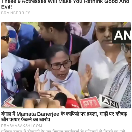
ट
ने
स
मं
त्रा
रि
ले
श
न
शि
प
रा
ज
नी
ति
वि
श्ले