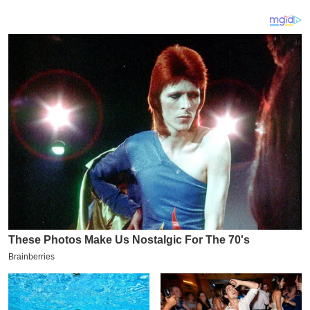
य
ब
ज
ट
खे
ल
क्रि
के
ट
I
P
L
2
0
2
6
क्रा