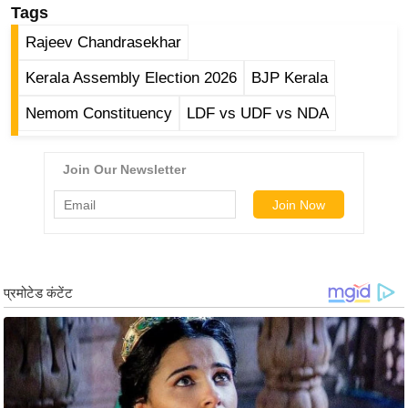
Tags
र्ल्ड
Rajeev Chandrasekhar
न्यू
ज
Kerala Assembly Election 2026
BJP Kerala
ब्री
Nemom Constituency
LDF vs UDF vs NDA
फ
म
नो
रं
ज
न
ज
ग
त
बॉ
ली
वु