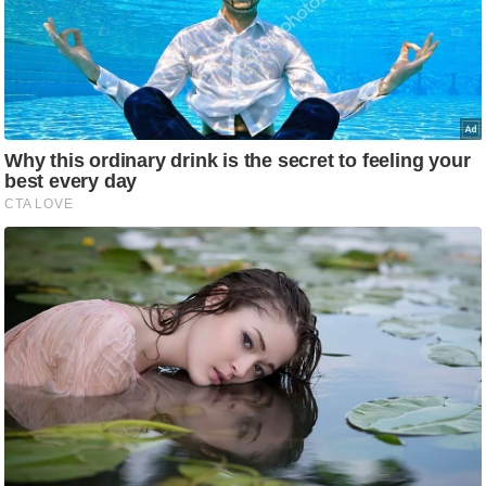
g
N
e
w
s
ला
इ
फ
स्टा
इ
ल
टे
क्नॉ
लॉ
जी
ब्यू
टी