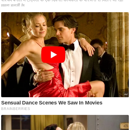
ष
ण
स
म
सा
म
यि
क
मा
तृ
भू
मि
स्तं
भ
ए
म
.