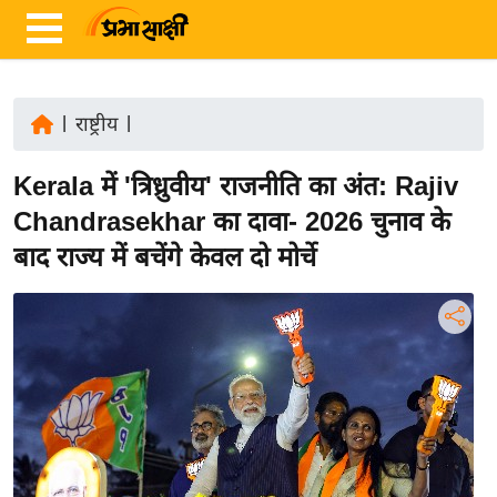
|
राष्ट्रीय
|
ता
Kerala में 'त्रिध्रुवीय' राजनीति का अंत: Rajiv
ज़ा
ख
Chandrasekhar का दावा- 2026 चुनाव के
ब
बाद राज्य में बचेंगे केवल दो मोर्चे
र
रा
ष्ट्री
य
अं
त
र्रा
ष्ट्री