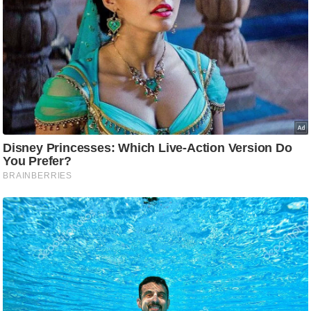
ड
हॉ
ली
वु
ड
फि
ल्म
स
मी
क्षा
B
r
e
a
k
i
n