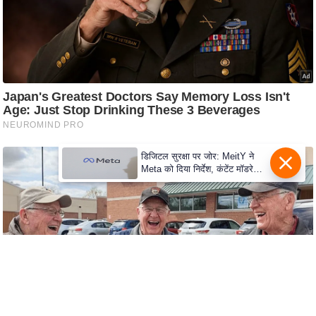
e
r
t
i
s
e
P
r
i
डिजिटल सुरक्षा पर जोर: MeitY ने
v
Meta को दिया निर्देश, कंटेंट मॉडरेशन
मजबूत करे
a
c
y
P
o
l
i