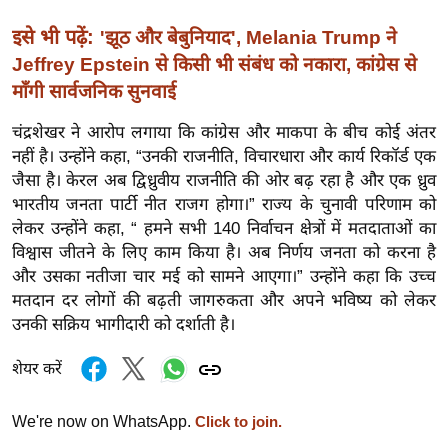
ख्सि
य
इसे भी पढ़ें:
'झूठ और बेबुनियाद', Melania Trump ने
त
Jeffrey Epstein से किसी भी संबंध को नकारा, कांग्रेस से
यं
माँगी सार्वजनिक सुनवाई
ग
चंद्रशेखर ने आरोप लगाया कि कांग्रेस और माकपा के बीच कोई अंतर
इं
नहीं है। उन्होंने कहा, “उनकी राजनीति, विचारधारा और कार्य रिकॉर्ड एक
डि
जैसा है। केरल अब द्विध्रुवीय राजनीति की ओर बढ़ रहा है और एक ध्रुव
या
भारतीय जनता पार्टी नीत राजग होगा।” राज्य के चुनावी परिणाम को
सा
लेकर उन्होंने कहा, “ हमने सभी 140 निर्वाचन क्षेत्रों में मतदाताओं का
हि
विश्वास जीतने के लिए काम किया है। अब निर्णय जनता को करना है
और उसका नतीजा चार मई को सामने आएगा।” उन्होंने कहा कि उच्च
त्य
मतदान दर लोगों की बढ़ती जागरुकता और अपने भविष्य को लेकर
ज
उनकी सक्रिय भागीदारी को दर्शाती है।
ग
त
शेयर करें
ऑ
टो
We're now on WhatsApp.
Click to join.
व