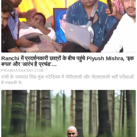
ति
ष
प्र
भु
म
हि
मा
/
ध
र्म
स्थ
ल
व्र
त
त्यो
हा
र