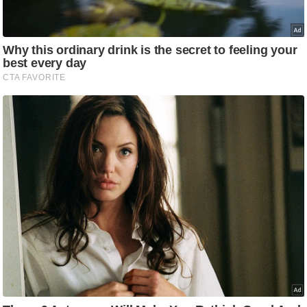
/
फै
श
न
घ
रे
लू
नु
स्खे
प
र्य
ट
न
स्थ
ल
फि