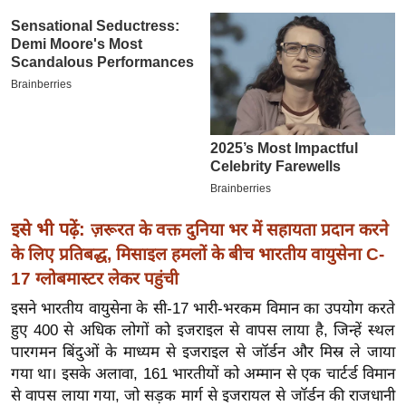
इ
म
ई
-
पे
प
र
मि
सा
इसे भी पढ़ें:
ज़रूरत के वक्त दुनिया भर में सहायता प्रदान करने
ल
के लिए प्रतिबद्ध, मिसाइल हमलों के बीच भारतीय वायुसेना C-
17 ग्लोबमास्टर लेकर पहुंची
बे
इसने भारतीय वायुसेना के सी-17 भारी-भरकम विमान का उपयोग करते
मि
हुए 400 से अधिक लोगों को इजराइल से वापस लाया है, जिन्हें स्थल
सा
पारगमन बिंदुओं के माध्यम से इजराइल से जॉर्डन और मिस्र ले जाया
ल
गया था। इसके अलावा, 161 भारतीयों को अम्मान से एक चार्टर्ड विमान
श
से वापस लाया गया, जो सड़क मार्ग से इजरायल से जॉर्डन की राजधानी