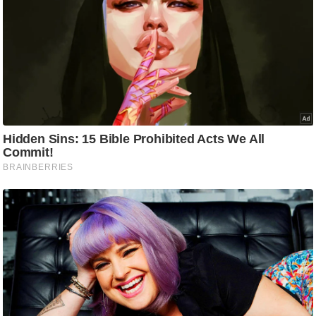
ड
हॉ
ली
वु
ड
फि
ल्म
स
मी
क्षा
B
r
e
a
k
i
n