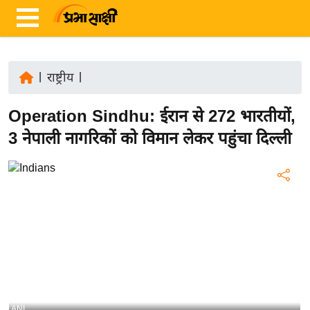
|
राष्ट्रीय
|
ता
Operation Sindhu: ईरान से 272 भारतीयों,
ज़ा
ख
3 नेपाली नागरिकों को विमान लेकर पहुंचा दिल्ली
ब
र
रा
ष्ट्री
य
अं
त
र्रा
ष्ट्री
ANI