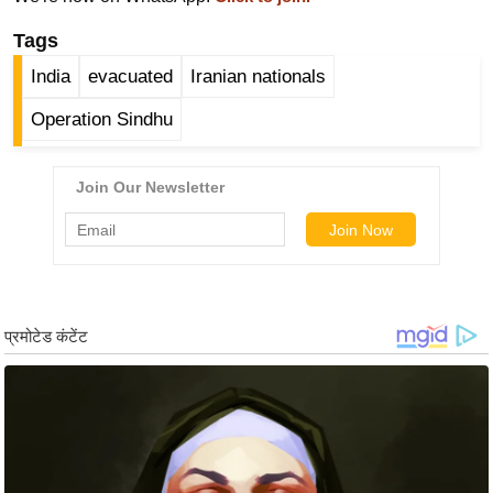
र्ल्ड
Tags
न्यू
India
evacuated
Iranian nationals
ज
ब्री
Operation Sindhu
फ
म
नो
रं
ज
न
ज
ग
त
बॉ
ली
वु