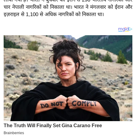
य
चार नेपाली नागरिकों को निकाला था। भारत ने मंगलवार को ईरान और
ब
इज़राइल से 1,100 से अधिक नागरिकों को निकाला था।
ज
ट
खे
ल
क्रि
के
ट
I
P
L
2
0
2
6
क्रा