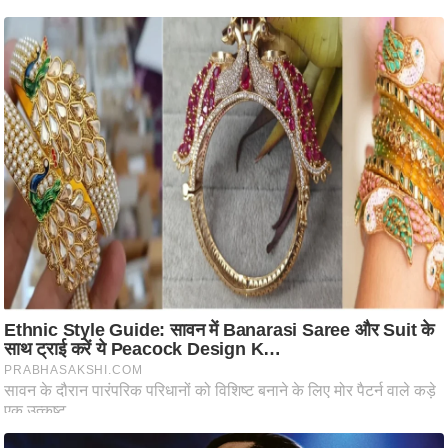
आ
र
.
आ
ई
.
चा
य
प
र
स
मी
क्षा
ध
र्म
ज्यो