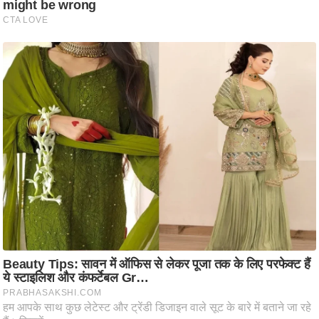
ट
ने
स
मं
त्रा
रि
ले
श
न
शि
प
रा
ज
नी
ति
वि
श्ले