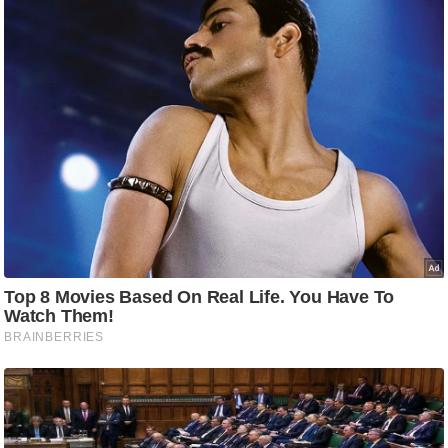
ति
ष
प्र
भु
म
हि
मा
/
ध
र्म
स्थ
ल
व्र
त
त्यो
हा
र