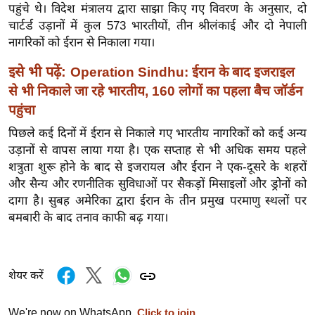
ख्सि
पहुंचे थे। विदेश मंत्रालय द्वारा साझा किए गए विवरण के अनुसार, दो
य
चार्टर्ड उड़ानों में कुल 573 भारतीयों, तीन श्रीलंकाई और दो नेपाली
त
नागरिकों को ईरान से निकाला गया।
यं
इसे भी पढ़ें:
Operation Sindhu: ईरान के बाद इजराइल
ग
से भी निकाले जा रहे भारतीय, 160 लोगों का पहला बैच जॉर्डन
इं
पहुंचा
डि
पिछले कई दिनों में ईरान से निकाले गए भारतीय नागरिकों को कई अन्य
या
उड़ानों से वापस लाया गया है। एक सप्ताह से भी अधिक समय पहले
सा
शत्रुता शुरू होने के बाद से इजरायल और ईरान ने एक-दूसरे के शहरों
हि
और सैन्य और रणनीतिक सुविधाओं पर सैकड़ों मिसाइलों और ड्रोनों को
त्य
दागा है। सुबह अमेरिका द्वारा ईरान के तीन प्रमुख परमाणु स्थलों पर
ज
बमबारी के बाद तनाव काफी बढ़ गया।
ग
त
ऑ
शेयर करें
टो
व
We're now on WhatsApp.
Click to join.