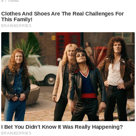
ष
ण
स
म
सा
म
यि
क
मा
तृ
भू
मि
स्तं
भ
ए
म
.