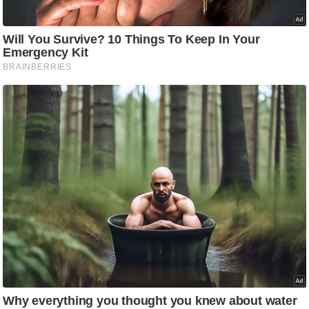
/
फै
श
न
घ
रे
लू
नु
स्खे
प
र्य
ट
न
स्थ
ल
फि