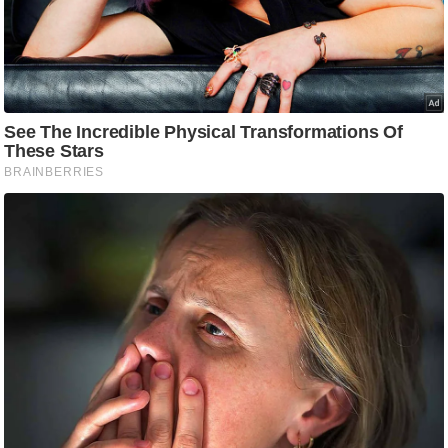
g
N
e
w
s
ला
इ
फ
स्टा
इ
ल
टे
क्नॉ
लॉ
जी
ब्यू
टी