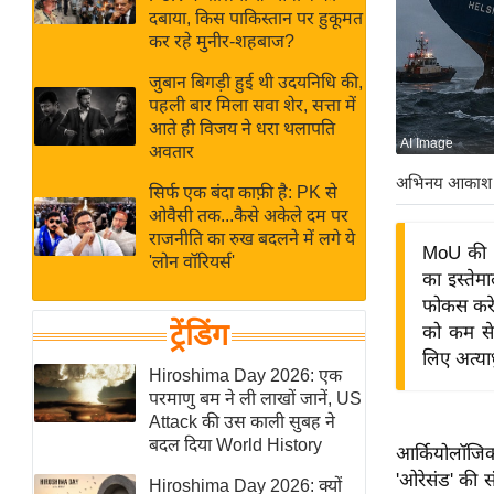
बजट
Hindi
दबाया, किस पाकिस्तान पर हुकूमत
खेल
News
कर रहे मुनीर-शहबाज?
क्रिकेट
जुबान बिगड़ी हुई थी उदयनिधि की,
Hindi
IPL
पहली बार मिला सवा शेर, सत्ता में
आते ही विजय ने धरा थलापति
Videos
2026
AI Image
अवतार
क्राइम
अभिनय आकाश
सिर्फ एक बंदा काफ़ी है: PK से
ई-पेपर
ओवैसी तक...कैसे अकेले दम पर
मिसाल बेमिसाल
राजनीति का रुख बदलने में लगे ये
MoU की शर
'लोन वॉरियर्स'
शख्सियत
का इस्तेम
यंग इंडिया
फोकस करेगा
ट्रेंडिंग
को कम से 
साहित्य जगत
लिए अत्याध
ऑटो वर्ल्ड
Hiroshima Day 2026: एक
परमाणु बम ने ली लाखों जानें, US
न्यूज ब्रीफ
Attack की उस काली सुबह ने
मनोरंजन जगत
बदल दिया World History
आर्कियोलॉजिक
बॉलीवुड
'ओरेसंड' की स
Hiroshima Day 2026: क्यों