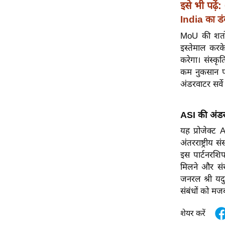
विश्लेषण
इसे भी पढ़ें:
India का डं
ट्रेंडिंग
MoU की शर्तो
Q
इस्तेमाल करक
u
करेगा। संस्कृ
i
कम नुकसान पह
c
अंडरवाटर सर्वे
k
L
ASI की अंडर
i
n
यह प्रोजेक्ट
k
अंतरराष्ट्रीय
s
इस पार्टनरशिप 
मिलने और संस
विधानसभा
जनरल श्री यद
चुनाव
संबंधों को मज
फोटो
शेयर करें
वीडियो