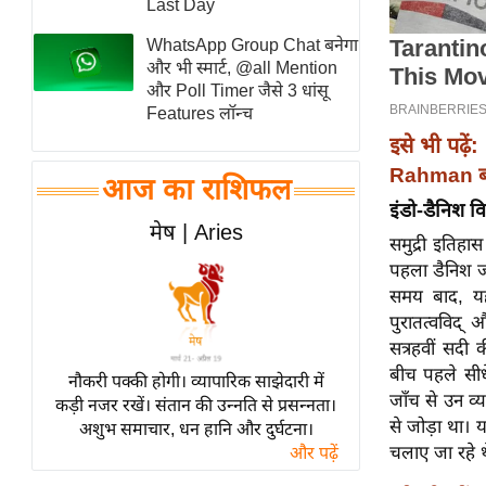
Last Day
स्तंभ
WhatsApp Group Chat बनेगा
एम.
और भी स्मार्ट, @all Mention
आर.
और Poll Timer जैसे 3 धांसू
Features लॉन्च
आई.
इसे भी पढ़ें:
चाय पर
Rahman बोल
समीक्षा
आज का राशिफल
इंडो-डैनिश 
धर्म
मेष | Aries
समुद्री इतिहा
ज्योतिष
पहला डैनिश जहा
प्रभु
समय बाद, यह
महिमा/
पुरातत्वविद्
धर्मस्थल
सत्रहवीं सदी 
व्रत
बीच पहले सीधे
नौकरी पक्की होगी। व्यापारिक साझेदारी में
त्योहार
जाँच से उन व्य
कड़ी नजर रखें। संतान की उन्नति से प्रसन्नता।
से जोड़ा था। 
अशुभ समाचार, धन हानि और दुर्घटना।
राशिफल
चलाए जा रहे थ
और पढ़ें
विशेष