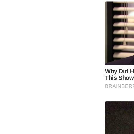
Code Of Ethics
RSS
Our Team
Expert Panel
Loksabhachunav
Android App