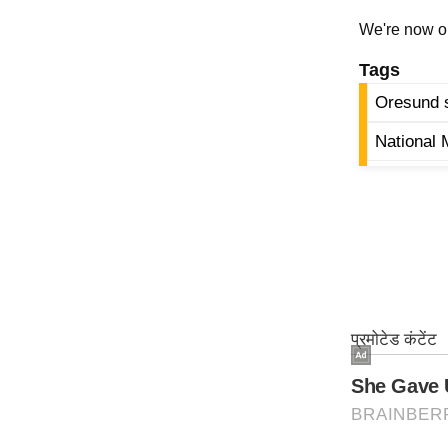
ऑडियो
We're now 
इंफ़ोग्राफ़िक
Tags
राज्यों से
Oresund 
शहरों से
National
वेब स्टोरी
कार्टून
Short
Videos
iOS App
About us
Contact Editor
Advertise
Privacy Policy
Grievance
Redressal