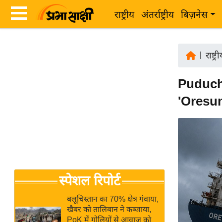
राष्ट्रीय
अंतर्राष्ट्रीय
बिज़नेस
Latest
ता
News
|
राष्ट्र
ज़ा
in
ख
Puducher
Hindi
ब
'Oresun
र
Hindi
राष्ट्रीय
News
अंतर्राष्ट्रीय
Live
बिज़नेस
उद्योग
Breaking
स्पेशल रिपोर्ट
जगत
News in
विशेषज्ञ
Hindi
बलूचिस्तान का 70% क्षेत्र गंवाया,
राय
खैबर को तालिबान ने कब्जाया,
PoK में गोलियों से आवाज को