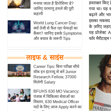
हस्ताक्षर किए 
हॉलीवुड
मनाया जाता है हिरोशिमा डे?
जानिए परमाणु हमले की पूरी
गया था। यह स
फिल्म समीक्षा
कहानी
बढ़ाने और भा
Breaking
इसका मकसद वैज
World Lung Cancer Day:
News
के ज़रिए जहा
क्यों तेजी से फैल रहा फेफड़ों का
यह प्रोजेक्ट 
लाइफस्टाइल
कैंसर? जानिए इसके Symptoms
फॉर मैरीटाइम 
और बचाव के जरूरी Tips
टेक्नॉलॉजी
ब्यूटी/फैशन
घरेलू नुस्खे
लाइफ & साइंस
पर्यटन स्थल
Career Tips: बिना परीक्षा सीधे
फिटनेस मंत्रा
वॉक इन इंटरव्यू से बनें Junior
Research Fellow, 37000
रिलेशनशिप
मिलेगी Salary
राजनीति
BFUHS 630 MO Vacancy:
विश्लेषण
पंजाब में चिकित्सा सेवाओं का
समसामयिक
विस्तार, 630 Medical Officer
पदों के लिए आज Apply करने का
मातृभूमि