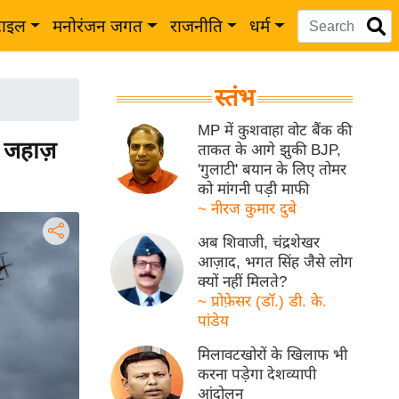
टाइल
मनोरंजन जगत
राजनीति
धर्म
स्तंभ
MP में कुशवाहा वोट बैंक की
 जहाज़
ताकत के आगे झुकी BJP,
'गुलाटी' बयान के लिए तोमर
को मांगनी पड़ी माफी
~ नीरज कुमार दुबे
अब शिवाजी, चंद्रशेखर
आज़ाद, भगत सिंह जैसे लोग
क्यों नहीं मिलते?
~ प्रोफ़ेसर (डॉ.) डी. के.
पांडेय
मिलावटखोरों के खिलाफ भी
करना पड़ेगा देशव्यापी
आंदोलन