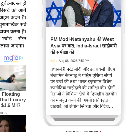
र्घटनाग्रस्त हो
रिसर्च को आगे
क अहम कदम है।
ातात्विक सर्वे
्ययन करना है।
्योर्ड – सेंटर
PM Modi-Netanyahu की West
 चलाया जाएगा।
Asia पर बात, India-Israel साझेदारी
की समीक्षा की
राष्ट्रीय
Aug 06, 2026 7:51PM
प्रधानमंत्री नरेंद्र मोदी और इजरायली पीएम
बेंजामिन नेतन्याहू ने पश्चिम एशिया संघर्ष
पर चर्चा की तथा भारत-इज़राइल विशेष
रणनीतिक साझेदारी की समीक्षा की। दोनों
नेताओं ने विभिन्न क्षेत्रों में द्विपक्षीय सहयोग
को मज़बूत करने की अपनी प्रतिबद्धता
दोहराई, जो क्षेत्रीय स्थिरता और विदेश
नीति में भारत के बढ़ते महत्व को रेखांकित
करता है।