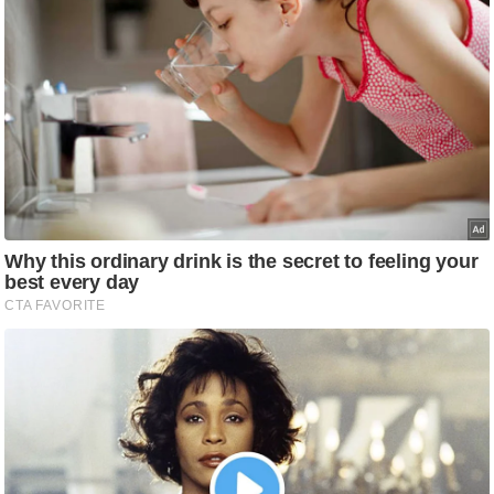
ष
ण
स
म
सा
म
यि
क
मा
तृ
भू
मि
स्तं
भ
ए
म
.