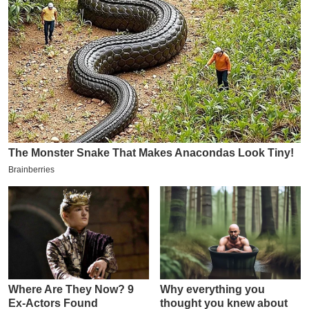
य
ब
ज
ट
खे
ल
क्रि
के
ट
I
P
L
2
0
2
6
क्रा