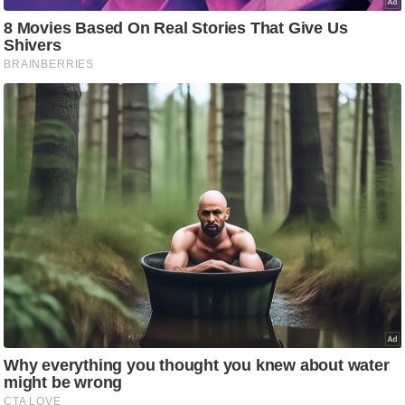
g
N
e
w
s
ला
इ
फ
स्टा
इ
ल
टे
क्नॉ
लॉ
जी
ब्यू
टी