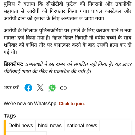
ख्सि
पुलिस ने बताया कि सीसीटीवी फुटेज की निगरानी और तकनीकी
य
सहायता से आरोपी को गिरफ्तार किया गया। घायल कांस्टेबल और
त
आरोपी दोनों को इलाज के लिए अस्पताल ले जाया गया।
यं
आरोपी के खिलाफ पुलिसकर्मियों पर हमले के लिए वेलकम थाने में नया
ग
मामला दर्ज किया गया है। नेहरू विहार निवासी नौ वर्षीय बच्ची के साथ
इं
शनिवार को कथित तौर पर बलात्कार करने के बाद उसकी हत्या कर दी
डि
गई थी।
या
डिस्क्लेमर:
प्रभासाक्षी ने इस ख़बर को संपादित नहीं किया है। यह ख़बर
सा
पीटीआई-भाषा की फीड से प्रकाशित की गयी है।
हि
त्य
शेयर करें
ज
ग
We're now on WhatsApp.
Click to join.
त
Tags
ऑ
टो
Delhi news
hindi news
national news
व