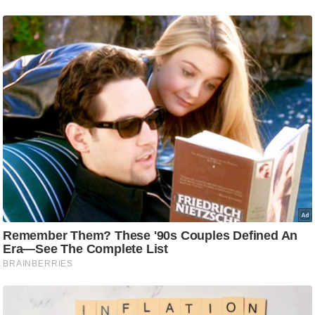
/
फै
श
न
घ
रे
लू
नु
स्खे
प
र्य
ट
न
स्थ
ल
फि