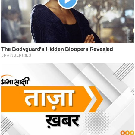
आ
र
.
आ
ई
.
चा
य
प
र
स
मी
क्षा
ध
र्म
ज्यो