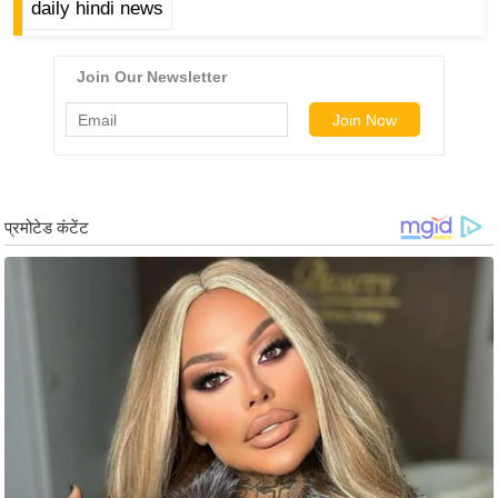
daily hindi news
र्ल्ड
न्यू
ज
ब्री
फ
म
नो
रं
ज
न
ज
ग
त
बॉ
ली
वु