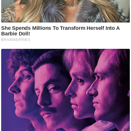
ड
हॉ
ली
वु
ड
फि
ल्म
स
मी
क्षा
B
r
e
a
k
i
n