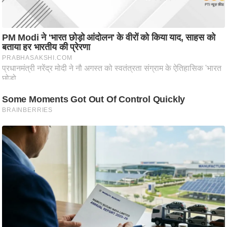
ति
ष
प्र
भु
म
हि
मा
/
ध
र्म
स्थ
ल
व्र
त
त्यो
हा
र