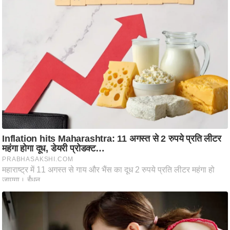
ट
ने
स
मं
त्रा
रि
ले
श
न
शि
प
रा
ज
नी
ति
वि
श्ले