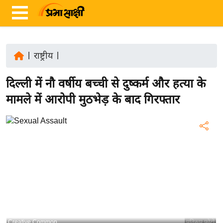
|
राष्ट्रीय
|
ता
दिल्ली में नौ वर्षीय बच्ची से दुष्कर्म और हत्या के
ज़ा
ख
मामले में आरोपी मुठभेड़ के बाद गिरफ्तार
ब
र
रा
ष्ट्री
य
अं
त
र्रा
ष्ट्री
Creative Common
प्रतिरूप फोटो