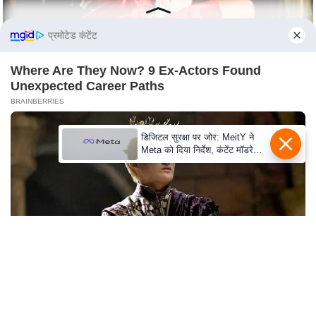
e
r
प्रमोटेड कंटेंट
t
i
Where Are They Now? 9 Ex-Actors Found
s
Unexpected Career Paths
e
BRAINBERRIES
P
r
डिजिटल सुरक्षा पर जोर: MeitY ने
Meta को दिया निर्देश, कंटेंट मॉडरेशन
i
मजबूत करे
v
a
c
y
P
o
l
i
From Baddies To Sweethearts: 9 Actresses That
Can Do It All!