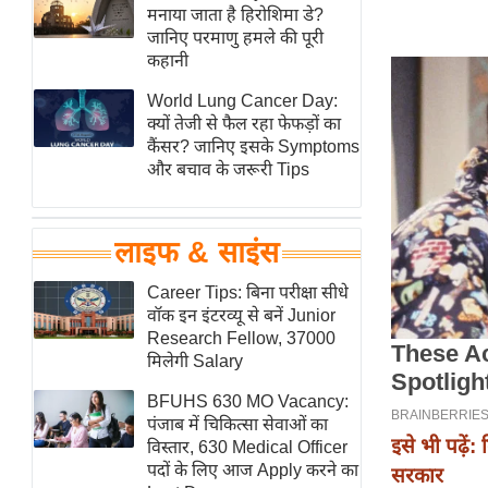
हॉलीवुड
मनाया जाता है हिरोशिमा डे?
जानिए परमाणु हमले की पूरी
फिल्म समीक्षा
कहानी
Breaking
World Lung Cancer Day:
News
क्यों तेजी से फैल रहा फेफड़ों का
लाइफस्टाइल
कैंसर? जानिए इसके Symptoms
और बचाव के जरूरी Tips
टेक्नॉलॉजी
ब्यूटी/फैशन
घरेलू नुस्खे
लाइफ & साइंस
पर्यटन स्थल
Career Tips: बिना परीक्षा सीधे
फिटनेस मंत्रा
वॉक इन इंटरव्यू से बनें Junior
Research Fellow, 37000
रिलेशनशिप
मिलेगी Salary
राजनीति
BFUHS 630 MO Vacancy:
विश्लेषण
पंजाब में चिकित्सा सेवाओं का
इसे भी पढ़ें: 
समसामयिक
विस्तार, 630 Medical Officer
पदों के लिए आज Apply करने का
सरकार
मातृभूमि