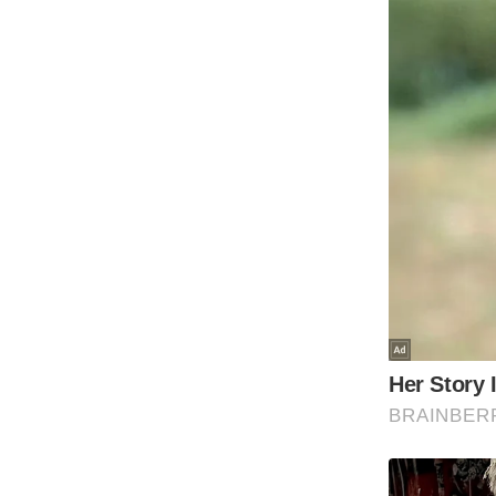
ऑडियो
इंफ़ोग्राफ़िक
राज्यों से
शहरों से
वेब स्टोरी
कार्टून
Short
Videos
iOS App
About us
Contact Editor
Advertise
Privacy Policy
Grievance
Redressal