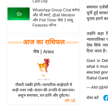
Last Day
स्तंभ
समाचार एजेंसी
WhatsApp Group Chat बनेगा
चुनी हुई सरका
एम.
और भी स्मार्ट, @all Mention
चुनाव हारने क
आर.
और Poll Timer जैसे 3 धांसू
Features लॉन्च
आई.
उन्होंने कह
चाय पर
न्यायपालिका 
समीक्षा
आज का राशिफल
ऐसा सिर्फ न्य
धर्म
दिया जाता है।
मेष | Aries
ज्योतिष
Govt in Del
प्रभु
what it mus
महिमा/
elected gov
धर्मस्थल
Rahul Gand
व्रत
नौकरी पक्की होगी। व्यापारिक साझेदारी में
— ANI (@A
त्योहार
कड़ी नजर रखें। संतान की उन्नति से प्रसन्नता।
अशुभ समाचार, धन हानि और दुर्घटना।
राशिफल
शेयर करें
और पढ़ें
विशेष