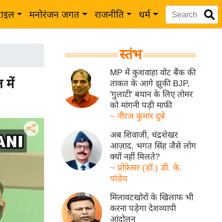
टाइल
मनोरंजन जगत
राजनीति
धर्म
स्तंभ
MP में कुशवाहा वोट बैंक की
 में
ताकत के आगे झुकी BJP,
'गुलाटी' बयान के लिए तोमर
को मांगनी पड़ी माफी
~ नीरज कुमार दुबे
अब शिवाजी, चंद्रशेखर
आज़ाद, भगत सिंह जैसे लोग
क्यों नहीं मिलते?
~ प्रोफ़ेसर (डॉ.) डी. के.
पांडेय
मिलावटखोरों के खिलाफ भी
करना पड़ेगा देशव्यापी
आंदोलन