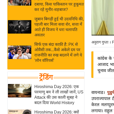
बजट
Hindi
दबाया, किस पाकिस्तान पर हुकूमत
खेल
News
कर रहे मुनीर-शहबाज?
क्रिकेट
जुबान बिगड़ी हुई थी उदयनिधि की,
Hindi
IPL
पहली बार मिला सवा शेर, सत्ता में
आते ही विजय ने धरा थलापति
Videos
2026
अवतार
क्राइम
अनुराग गुप्ता
। 
सिर्फ एक बंदा काफ़ी है: PK से
ई-पेपर
ओवैसी तक...कैसे अकेले दम पर
मिसाल बेमिसाल
राजनीति का रुख बदलने में लगे ये
कांग्रेस क
'लोन वॉरियर्स'
शख्सियत
आजाद भार
यंग इंडिया
चुनाव जीत
ट्रेंडिंग
साहित्य जगत
ऑटो वर्ल्ड
Hiroshima Day 2026: एक
परमाणु बम ने ली लाखों जानें, US
वायनाड।
पुडुच
न्यूज ब्रीफ
Attack की उस काली सुबह ने
उपराज्यपाल टी
मनोरंजन जगत
बदल दिया World History
केरल मलप्पुरम 
बॉलीवुड
लगाया। राहुल 
Hiroshima Day 2026: क्यों