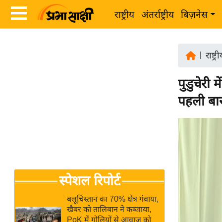
राष्ट्रीय
अंतर्राष्ट्रीय
बिज़नेस
Latest
ता
News
|
राष्ट्र
ज़ा
in
ख
पुडुचेरी 
Hindi
ब
पहली बार
र
Hindi
राष्ट्रीय
News
अंतर्राष्ट्रीय
Live
बिज़नेस
उद्योग
Breaking
स्पेशल रिपोर्ट
जगत
News in
विशेषज्ञ
Hindi
बलूचिस्तान का 70% क्षेत्र गंवाया,
राय
खैबर को तालिबान ने कब्जाया,
PoK में गोलियों से आवाज को