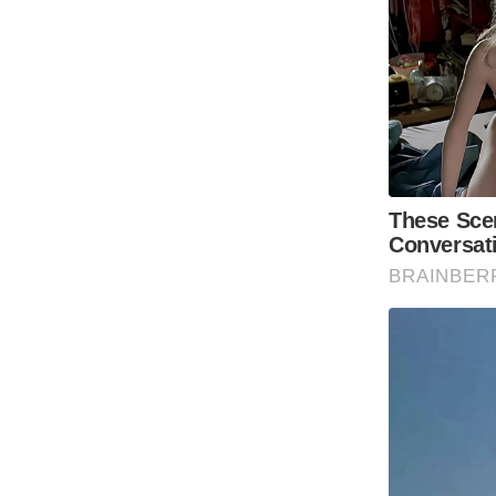
Code Of Ethics
RSS
Our Team
Expert Panel
Loksabhachunav
Android App