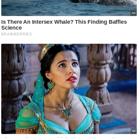
g
N
e
w
s
ला
इ
फ
स्टा
इ
ल
टे
क्नॉ
लॉ
जी
ब्यू
टी