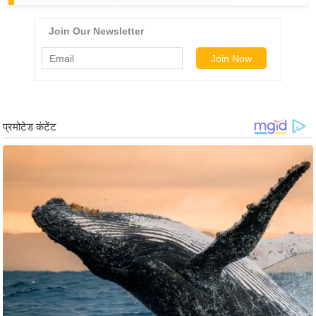
ड
हॉ
ली
वु
ड
फि
ल्म
स
मी
क्षा
B
r
e
a
k
i
n