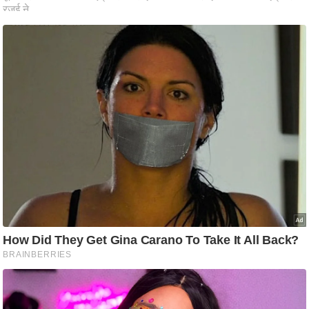
ष
ण
स
म
सा
म
यि
क
मा
तृ
भू
मि
स्तं
भ
ए
म
.