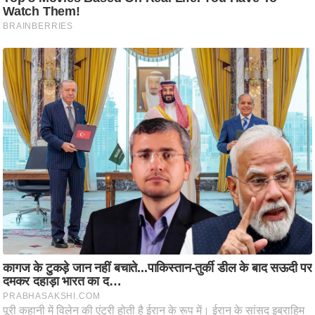
ट
ने
स
मं
त्रा
रि
ले
श
न
शि
प
रा
ज
नी
ति
वि
श्ले