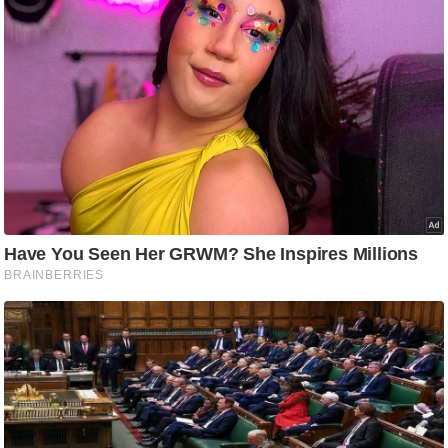
आ
र
.
आ
ई
.
चा
य
प
र
स
मी
क्षा
ध
र्म
ज्यो