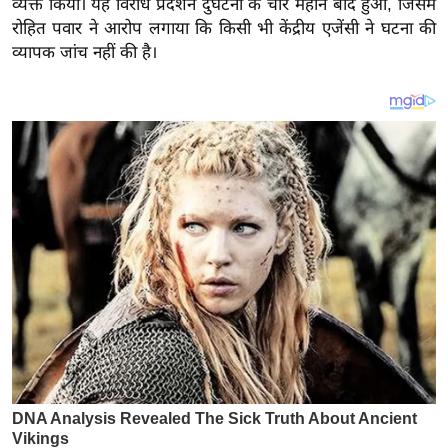
व्यक्त किया। यह विरोध प्रदर्शन दुर्घटना के चार महीने बाद हुआ, जिसमें
य
रोहित पवार ने आरोप लगाया कि किसी भी केंद्रीय एजेंसी ने घटना की
ब
व्यापक जांच नहीं की है।
ज
ट
खे
ल
क्रि
के
ट
I
P
L
2
0
2
6
क्रा