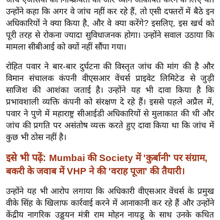
ख्सि
उन्होंने कहा कि अगर वे जांच नहीं कर रहे हैं, तो एसी दफ्तरों में बैठे इन
य
अधिकारियों ने क्या किया है, और वे क्या करेंगे? इसलिए, इस खर्च को
त
पूरी तरह से रोकना ज्यादा सुविधाजनक होगा। उन्होंने सवाल उठाया कि
यं
मामला सीबीआई को क्यों नहीं सौंपा गया।
ग
रोहित पवार ने बार-बार दुर्घटना की विस्तृत जांच की मांग की है और
इं
विमान संचालक कंपनी वीएसआर वेंचर्स प्राइवेट लिमिटेड से जुड़ी
डि
साजिश की आशंका जताई है। उन्होंने यह भी दावा किया है कि
या
प्रभावशाली व्यक्ति कंपनी को संरक्षण दे रहे हैं। इससे पहले अप्रैल में,
सा
पवार ने पुणे में महाराष्ट्र सीआईडी ​​अधिकारियों से मुलाकात की थी और
हि
जांच की प्रगति पर असंतोष व्यक्त करते हुए दावा किया था कि जांच में
त्य
कुछ भी ठोस नहीं है।
ज
इसे भी पढ़ें:
Mumbai की Society में 'कुर्बानी' पर संग्राम,
ग
बकरी के जवाब में VHP ने की 'वराह पूजा' की तैयारी।
त
ऑ
उन्होंने यह भी आरोप लगाया कि अधिकारी वीएसआर वेंचर्स के प्रमुख
टो
वीके सिंह के खिलाफ कार्रवाई करने में आनाकानी कर रहे हैं और उन्होंने
केंद्रीय नागरिक उड्डयन मंत्री राम मोहन नायडू के साथ उनके कथित
व