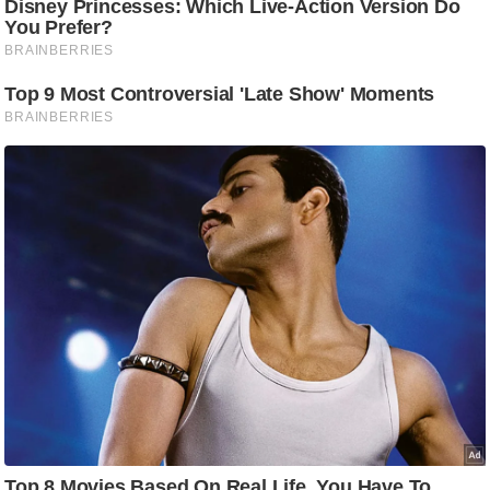
/
फै
श
न
घ
रे
लू
नु
स्खे
प
र्य
ट
न
स्थ
ल
फि