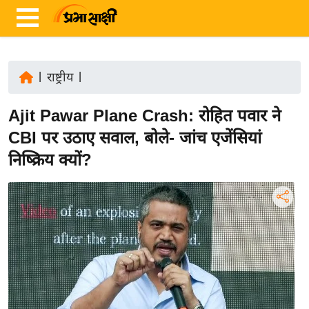
|
राष्ट्रीय
|
ता
Ajit Pawar Plane Crash: रोहित पवार ने
ज़ा
ख
CBI पर उठाए सवाल, बोले- जांच एजेंसियां
ब
निष्क्रिय क्यों?
र
रा
ष्ट्री
य
अं
त
र्रा
ष्ट्री