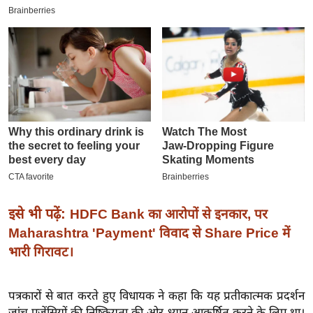
इ
म
ई
-
पे
प
र
मि
सा
ल
इसे भी पढ़ें:
HDFC Bank का आरोपों से इनकार, पर
बे
Maharashtra 'Payment' विवाद से Share Price में
मि
भारी गिरावट।
सा
ल
पत्रकारों से बात करते हुए विधायक ने कहा कि यह प्रतीकात्मक प्रदर्शन
श
जांच एजेंसियों की निष्क्रियता की ओर ध्यान आकर्षित करने के लिए था।