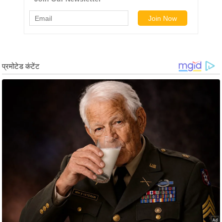
ड
हॉ
ली
वु
ड
फि
ल्म
स
मी
क्षा
B
r
e
a
k
i
n