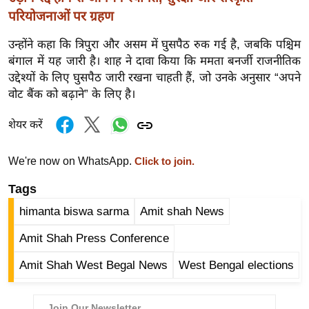
र्ल्ड
परियोजनाओं पर ग्रहण
न्यू
उन्होंने कहा कि त्रिपुरा और असम में घुसपैठ रुक गई है, जबकि पश्चिम
ज
बंगाल में यह जारी है। शाह ने दावा किया कि ममता बनर्जी राजनीतिक
ब्री
उद्देश्यों के लिए घुसपैठ जारी रखना चाहती हैं, जो उनके अनुसार “अपने
फ
वोट बैंक को बढ़ाने” के लिए है।
म
शेयर करें
नो
रं
ज
We're now on WhatsApp.
Click to join.
न
Tags
ज
himanta biswa sarma
Amit shah News
ग
त
Amit Shah Press Conference
बॉ
Amit Shah West Begal News
West Bengal elections
ली
वु