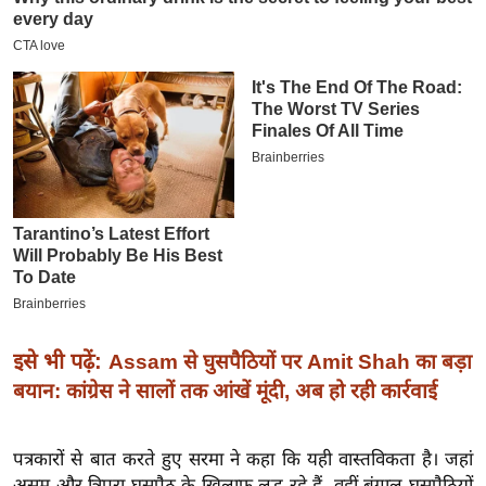
इ
म
ई
-
पे
प
र
मि
सा
ल
बे
इसे भी पढ़ें:
Assam से घुसपैठियों पर Amit Shah का बड़ा
मि
बयान: कांग्रेस ने सालों तक आंखें मूंदी, अब हो रही कार्रवाई
सा
ल
पत्रकारों से बात करते हुए सरमा ने कहा कि यही वास्तविकता है। जहां
श
असम और त्रिपुरा घुसपैठ के खिलाफ लड़ रहे हैं, वहीं बंगाल घुसपैठियों