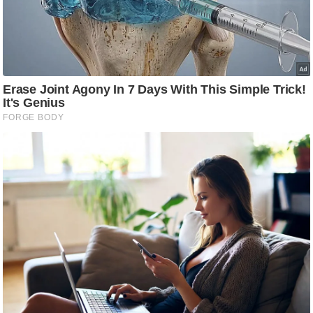
आ
र
.
आ
ई
.
चा
य
प
र
स
मी
क्षा
ध
र्म
ज्यो