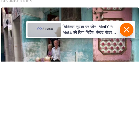
c
y
G
r
डिजिटल सुरक्षा पर जोर: MeitY ने
Meta को दिया निर्देश, कंटेंट मॉडरेशन
i
मजबूत करे
e
v
a
n
c
e
R
e
d
r
e
s