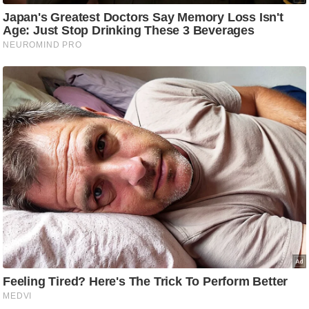
g
N
e
w
s
ला
इ
फ
स्टा
इ
ल
टे
क्नॉ
लॉ
जी
ब्यू
टी