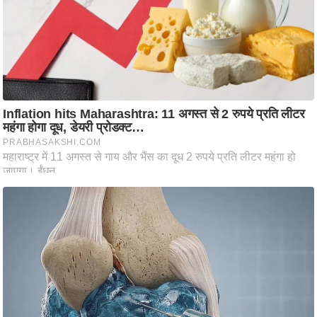
ष
ण
स
म
सा
म
यि
क
मा
तृ
भू
मि
स्तं
भ
ए
म
.