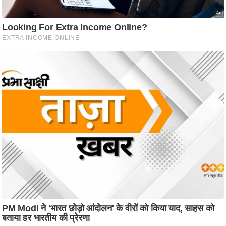
ति
ष
प्र
भु
म
हि
मा
/
ध
र्म
स्थ
ल
व्र
त
त्यो
हा
र