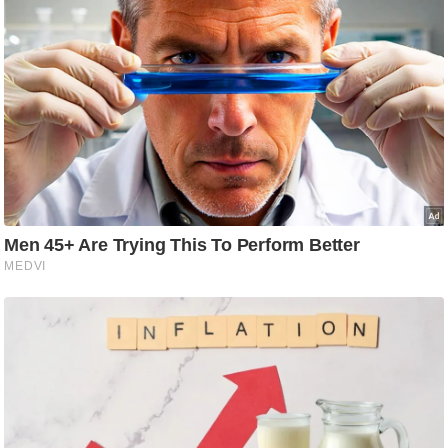
ट
ने
स
मं
त्रा
रि
ले
श
न
शि
प
रा
ज
नी
ति
वि
श्ले