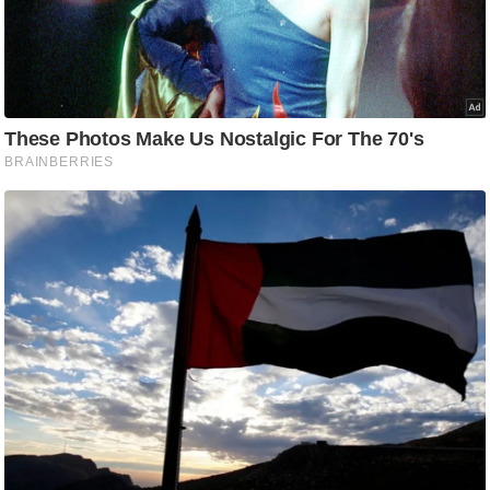
ति
ष
प्र
भु
म
हि
मा
/
ध
र्म
स्थ
ल
व्र
त
त्यो
हा
र