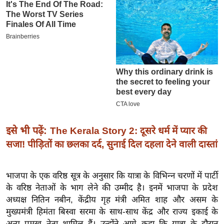
इ
म
ई
-
पे
प
र
मि
सा
इसे भी पढ़ें:
The Kerala Story 2: दूसरे धर्म में प्यार की
ल
सजा! पीड़ितों का छलका दर्द, सुनाई दिल दहला देने वाली दास्तां
बे
मि
भाजपा के एक वरिष्ठ सूत्र के अनुसार कि यात्रा के विभिन्न चरणों में पार्टी
सा
के वरिष्ठ नेताओं के भाग लेने की उम्मीद है। इनमें भाजपा के प्रदेश
ल
अध्यक्ष नितिन नबीन, केंद्रीय गृह मंत्री अमित शाह और असम के
मुख्यमंत्री हिमंता बिस्वा सरमा के साथ-साथ केंद्र और राज्य इकाई के
श
अन्य प्रमुख नेता शामिल हैं। उन्होंने आगे कहा कि यात्रा के दौरान