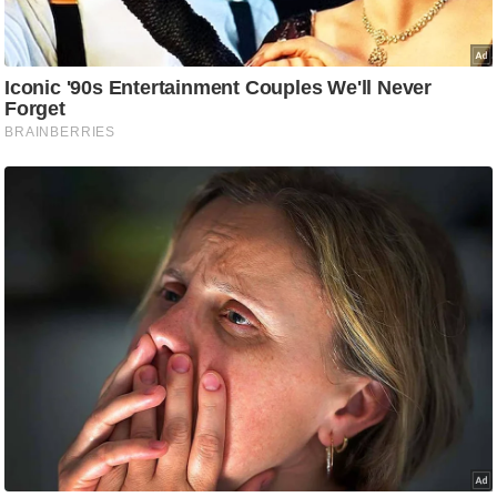
g
N
e
w
s
ला
इ
फ
स्टा
इ
ल
टे
क्नॉ
लॉ
जी
ब्यू
टी