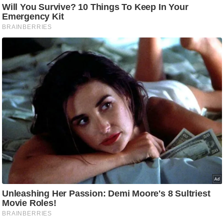
/
फै
श
न
घ
रे
लू
नु
स्खे
प
र्य
ट
न
स्थ
ल
फि