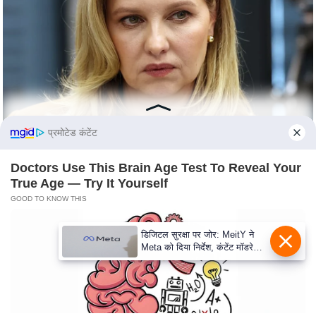
e
r
t
i
s
e
P
r
प्रमोटेड कंटेंट
i
Doctors Use This Brain Age Test To Reveal Your
v
True Age — Try It Yourself
a
GOOD TO KNOW THIS
c
y
डिजिटल सुरक्षा पर जोर: MeitY ने
P
Meta को दिया निर्देश, कंटेंट मॉडरेशन
मजबूत करे
o
l
i