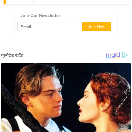
ड
हॉ
ली
वु
ड
फि
ल्म
स
मी
क्षा
B
r
e
a
k
i
n