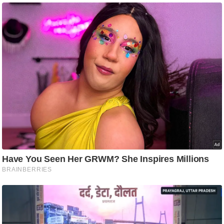
ट
ने
स
मं
त्रा
रि
ले
श
न
शि
प
रा
ज
नी
ति
वि
श्ले