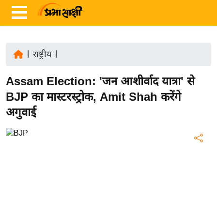
|
राष्ट्रीय
|
ता
Assam Election: 'जन आशीर्वाद यात्रा' से
ज़ा
ख
BJP का मास्टरस्ट्रोक, Amit Shah करेंगे
ब
अगुवाई
र
रा
ष्ट्री
य
अं
त
र्रा
ष्ट्री