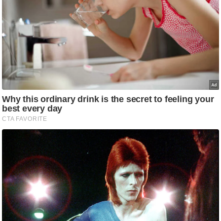
आ
र
.
आ
ई
.
चा
य
प
र
स
मी
क्षा
ध
र्म
ज्यो