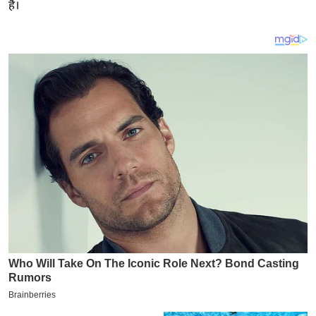
य
है।
ब
ज
ट
खे
ल
क्रि
के
ट
I
P
L
2
0
2
6
क्रा