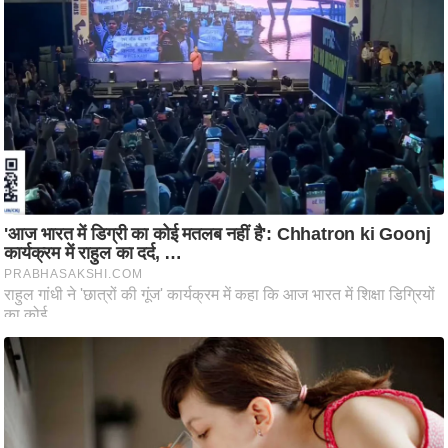
ष
ण
स
म
सा
म
यि
क
मा
तृ
भू
मि
स्तं
भ
ए
म
.