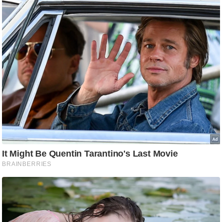
ष
ण
स
म
सा
म
यि
क
मा
तृ
भू
मि
स्तं
भ
ए
म
.