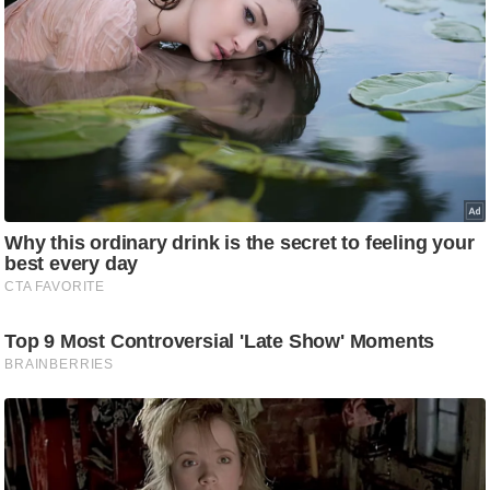
आ
र
.
आ
ई
.
चा
य
प
र
स
मी
क्षा
ध
र्म
ज्यो