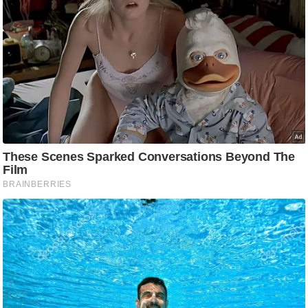
ति
ष
प्र
भु
म
हि
मा
/
ध
र्म
स्थ
ल
व्र
त
त्यो
हा
र