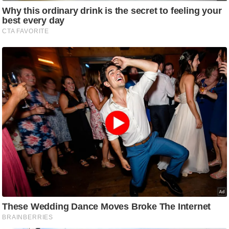
ट
ने
स
मं
त्रा
रि
ले
श
न
शि
प
रा
ज
नी
ति
वि
श्ले