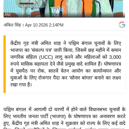
य
बि
ANI
ज़
अंकित सिंह
। Apr 10 2026 2:14PM
ने
स
केंद्रीय गृह मंत्री अमित शाह ने पश्चिम बंगाल चुनावों के लिए
उ
भाजपा का 'संकल्प पत्र' जारी किया, जिसमें छह महीने में समान
द्यो
नागरिक संहिता (UCC) लागू करने और महिलाओं को 3,000
ग
रुपये मासिक सहायता देने जैसे प्रमुख वादे शामिल हैं। घोषणापत्र
ज
में घुसपैठ पर रोक, सातवें वेतन आयोग का कार्यान्वयन और
ग
युवाओं के लिए रोजगार पैदा कर 'सोनार बांग्ला' बनाने का लक्ष्य
त
रखा गया है।
वि
शे
ष
पश्चिम बंगाल में आगामी दो चरणों में होने वाले विधानसभा चुनावों के
ज्ञ
लिए भारतीय जनता पार्टी (भाजपा) के घोषणापत्र का अनावरण करते
रा
हुए, केंद्रीय गृह मंत्री अमित शाह ने शुक्रवार को राज्य के लिए कई वादे