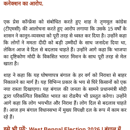
ख्सि
कनेक्शन का आरोप.
य
त
एक प्रेस कॉन्फ्रेंस को संबोधित करते हुए शाह ने तृणमूल कांग्रेस
यं
(टीएमसी) की आलोचना करते हुए आरोप लगाया कि उसके 15 वर्षों के
ग
शासन ने कानून-व्यवस्था को पूरी तरह से ध्वस्त कर दिया है। उन्होंने कहा
इं
कि लोगों ने ममता दीदी को बड़ी उम्मीदों के साथ जनादेश दिया था,
डि
लेकिन आज वे दिल से बदलाव चाहते हैं। उन्होंने आगे कहा कि भाजपा
या
का दृष्टिकोण मोदी के विकसित भारत मिशन के साथ पूरी तरह से मेल
खाता है।
सा
हि
शाह ने कहा कि यह घोषणापत्र बंगाल के हर वर्ग को निराशा से बाहर
त्य
निकालने का मार्ग है। यह विभिन्न प्रकार के भय से घिरे किसानों को एक
ज
नया रास्ता दिखाएगा। यह बंगाल की जनता के सामने प्रधानमंत्री मोदी
ग
द्वारा परिकल्पित विकसित भारत का रोडमैप भी प्रस्तुत करेगा। उन्होंने
त
आगे कहा कि लोग भयभीत और निराश हैं। लोग दिल से बदलाव चाहते
हैं। आज हम बंगाल विधानसभा में मुख्य विपक्षी दल के रूप में काम कर
ऑ
रहे हैं।
टो
व
इसे भी पढ़ें:
West Bengal Election 2026 | बंगाल में