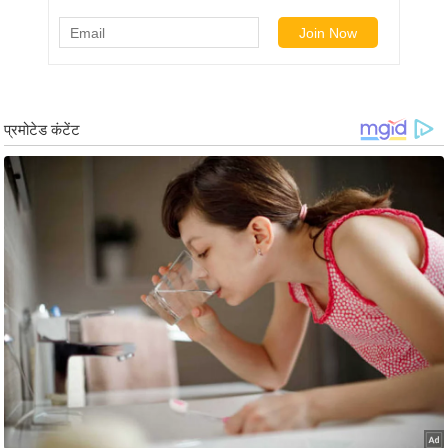
/
फै
श
न
घ
रे
लू
नु
स्खे
प
र्य
ट
न
स्थ
ल
फि