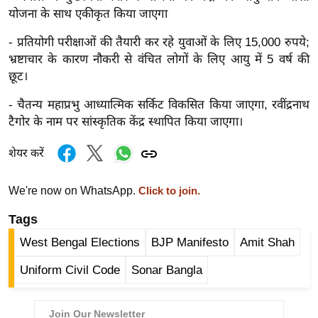
g
योजना के साथ एकीकृत किया जाएगा
N
- प्रतियोगी परीक्षाओं की तैयारी कर रहे युवाओं के लिए 15,000 रुपये;
e
भ्रष्टाचार के कारण नौकरी से वंचित लोगों के लिए आयु में 5 वर्ष की
w
छूट।
s
ला
- चैतन्य महाप्रभु आध्यात्मिक सर्किट विकसित किया जाएगा, रवींद्रनाथ
इ
टैगोर के नाम पर सांस्कृतिक केंद्र स्थापित किया जाएगा।
फ
शेयर करें
स्टा
इ
We're now on WhatsApp.
Click to join.
ल
टे
Tags
क्नॉ
West Bengal Elections
BJP Manifesto
Amit Shah
लॉ
Uniform Civil Code
Sonar Bangla
जी
ब्यू
टी