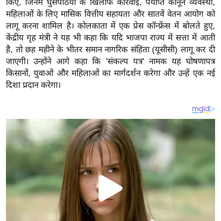
किए, जिनमें घुसपैठियों के खिलाफ कार्रवाई, पर्याप्त कानून व्यवस्था,
य
महिलाओं के लिए मासिक वित्तीय सहायता और सातवें वेतन आयोग को
ब
लागू करना शामिल है। कोलकाता में एक प्रेस कॉन्फ्रेंस में बोलते हुए,
ज
केंद्रीय गृह मंत्री ने यह भी कहा कि यदि भाजपा राज्य में सत्ता में आती
ट
है, तो छह महीने के भीतर समान नागरिक संहिता (यूसीसी) लागू कर दी
खे
जाएगी। उन्होंने आगे कहा कि 'संकल्प पत्र' नामक यह घोषणापत्र
ल
किसानों, युवाओं और महिलाओं का मार्गदर्शन करेगा और उन्हें एक नई
दिशा प्रदान करेगा।
क्रि
के
ट
I
P
L
2
0
2
6
क्रा