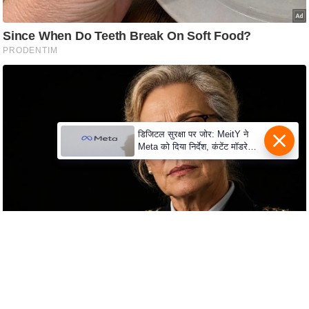
e
r
t
i
s
e
P
r
डिजिटल सुरक्षा पर जोर: MeitY ने
Meta को दिया निर्देश, कंटेंट मॉडरेशन
i
मजबूत करे
v
a
c
y
P
o
l
i