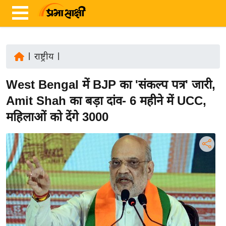
|
राष्ट्रीय
|
ता
West Bengal में BJP का 'संकल्प पत्र' जारी,
ज़ा
ख
Amit Shah का बड़ा दांव- 6 महीने में UCC,
ब
महिलाओं को देंगे 3000
र
रा
ष्ट्री
य
अं
त
र्रा
ष्ट्री