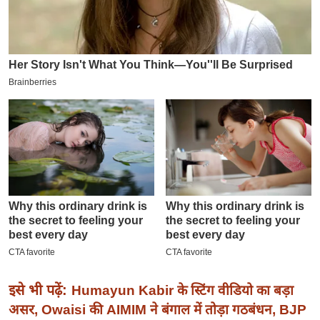
इ
म
ई
-
पे
प
र
मि
सा
ल
बे
मि
सा
ल
इसे भी पढ़ें:
Humayun Kabir के स्टिंग वीडियो का बड़ा
श
असर, Owaisi की AIMIM ने बंगाल में तोड़ा गठबंधन, BJP