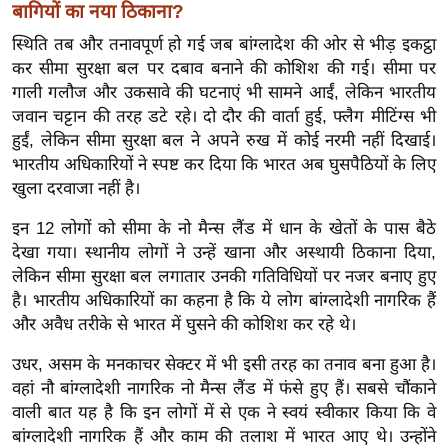
ख्सि
बागियों का नया ठिकाना?
य
स्थिति तब और तनावपूर्ण हो गई जब बांग्लादेश की ओर से भीड़ इकट्ठा
त
कर सीमा सुरक्षा बल पर दबाव बनाने की कोशिश की गई। सीमा पर
यं
गाली गलौज और उकसावे की घटनाएं भी सामने आईं, लेकिन भारतीय
ग
जवान चट्टान की तरह डटे रहे। दो दौर की वार्ता हुई, फ्लैग मीटिंग्स भी
हुईं, लेकिन सीमा सुरक्षा बल ने अपने रुख में कोई नरमी नहीं दिखाई।
इं
भारतीय अधिकारियों ने स्पष्ट कर दिया कि भारत अब घुसपैठियों के लिए
डि
खुला दरवाजा नहीं है।
या
सा
इन 12 लोगों को सीमा के नो मैन्स लैंड में धान के खेतों के पास बैठे
हि
देखा गया। स्थानीय लोगों ने उन्हें खाना और अस्थायी ठिकाना दिया,
लेकिन सीमा सुरक्षा बल लगातार उनकी गतिविधियों पर नजर बनाए हुए
त्य
है। भारतीय अधिकारियों का कहना है कि ये लोग बांग्लादेशी नागरिक हैं
ज
और अवैध तरीके से भारत में घुसने की कोशिश कर रहे थे।
ग
त
उधर, असम के मनकाचर सेक्टर में भी इसी तरह का तनाव बना हुआ है।
ऑ
वहां नौ बांग्लादेशी नागरिक नो मैन्स लैंड में फंसे हुए हैं। सबसे चौंकाने
टो
वाली बात यह है कि इन लोगों में से एक ने स्वयं स्वीकार किया कि वे
बांग्लादेशी नागरिक हैं और काम की तलाश में भारत आए थे। उन्होंने
व