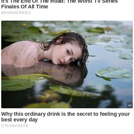
ट
ने
स
मं
त्रा
रि
ले
श
न
शि
प
रा
ज
नी
ति
वि
श्ले