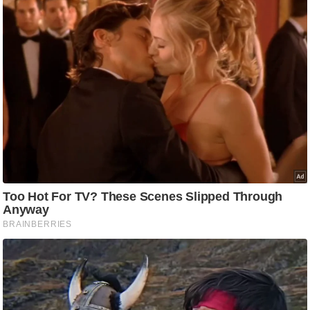
आ
र
.
आ
ई
.
चा
य
प
र
स
मी
क्षा
ध
र्म
ज्यो