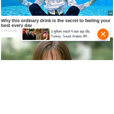
s
a
l
C
o
3 मुस्लिम राष्ट्रों ने चला बड़ा दाँव,
d
Turkey, Saudi Arabia और
e
Pakistan के बीच Defence Pact
से दुनिया हैरान
O
f
E
t
h
i
c
s
R
S