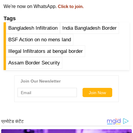
g
We're now on WhatsApp.
Click to join.
N
e
Tags
w
Bangladesh Infiltration
India Bangladesh Border
s
BSF Action on no mens land
ला
इ
Illegal Infiltrators at bengal border
फ
Assam Border Security
स्टा
इ
ल
टे
क्नॉ
लॉ
जी
ब्यू
टी