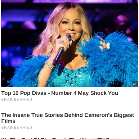
/
फै
श
न
घ
रे
लू
नु
स्खे
प
र्य
ट
न
स्थ
ल
फि