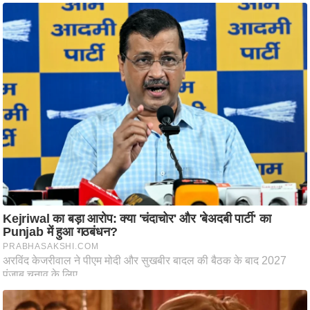
ष
ण
स
म
सा
म
यि
क
मा
तृ
भू
मि
स्तं
भ
ए
म
.