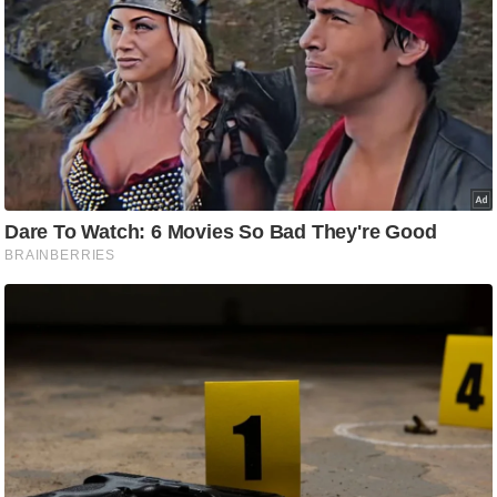
ति
ष
प्र
भु
म
हि
मा
/
ध
र्म
स्थ
ल
व्र
त
त्यो
हा
र