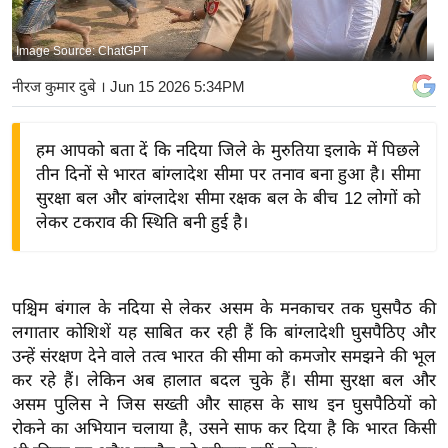
य
बि
Image Source: ChatGPT
ज़
नीरज कुमार दुबे
। Jun 15 2026 5:34PM
ने
स
हम आपको बता दें कि नदिया जिले के मुरुतिया इलाके में पिछले
उ
तीन दिनों से भारत बांग्लादेश सीमा पर तनाव बना हुआ है। सीमा
द्यो
सुरक्षा बल और बांग्लादेश सीमा रक्षक बल के बीच 12 लोगों को
ग
लेकर टकराव की स्थिति बनी हुई है।
ज
ग
त
पश्चिम बंगाल के नदिया से लेकर असम के मनकाचर तक घुसपैठ की
वि
लगातार कोशिशें यह साबित कर रही हैं कि बांग्लादेशी घुसपैठिए और
शे
उन्हें संरक्षण देने वाले तत्व भारत की सीमा को कमजोर समझने की भूल
ष
कर रहे हैं। लेकिन अब हालात बदल चुके हैं। सीमा सुरक्षा बल और
ज्ञ
असम पुलिस ने जिस सख्ती और साहस के साथ इन घुसपैठियों को
रा
रोकने का अभियान चलाया है, उसने साफ कर दिया है कि भारत किसी