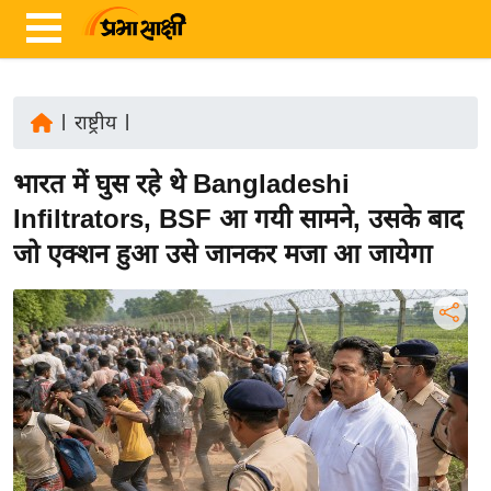
|
राष्ट्रीय
|
ता
भारत में घुस रहे थे Bangladeshi
ज़ा
ख
Infiltrators, BSF आ गयी सामने, उसके बाद
ब
जो एक्शन हुआ उसे जानकर मजा आ जायेगा
र
रा
ष्ट्री
य
अं
त
र्रा
ष्ट्री