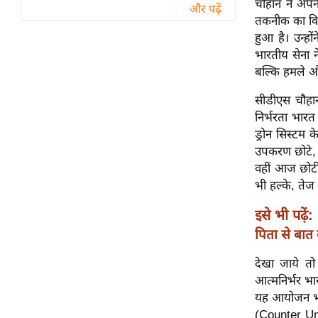
चौहान ने अपने
विश्लेषण
और पढ़ें
तकनीक का विका
ट्रेंडिंग
हुआ है। उन्हो
भारतीय सेना 
Q
बल्कि हमले और 
u
i
सीडीएस चौहान
c
निर्भरता भार
k
ड्रोन सिस्टम
L
उपकरण छोटे, ह
i
वहीं आज छोटी 
n
भी हल्के, तेज
k
इसे भी पढ़ें:
s
पिता से बात 
विधानसभा
देखा जाये त
चुनाव
आत्मनिर्भर भा
फोटो
यह आयोजन भार
वीडियो
(Counter Unm