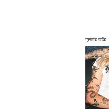
Code Of Ethics
RSS
Our Team
Expert Panel
Loksabhachunav
Android App