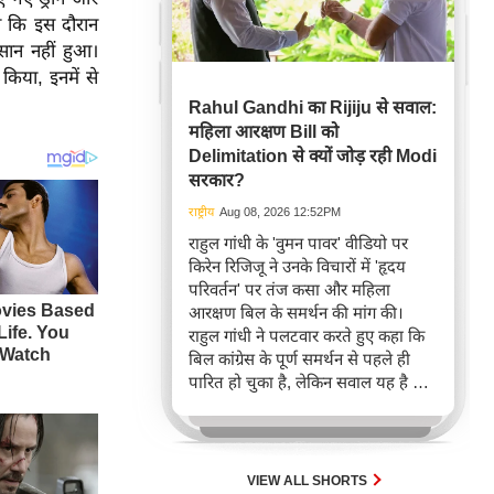
ा कि इस दौरान
सान नहीं हुआ।
किया, इनमें से
Rahul Gandhi का Rijiju से सवाल:
महिला आरक्षण Bill को
Delimitation से क्यों जोड़ रही Modi
सरकार?
राष्ट्रीय
Aug 08, 2026 12:52PM
राहुल गांधी के 'वुमन पावर' वीडियो पर
किरेन रिजिजू ने उनके विचारों में 'हृदय
परिवर्तन' पर तंज कसा और महिला
आरक्षण बिल के समर्थन की मांग की।
राहुल गांधी ने पलटवार करते हुए कहा कि
बिल कांग्रेस के पूर्ण समर्थन से पहले ही
पारित हो चुका है, लेकिन सवाल यह है कि
तीन साल बाद भी इसे लागू क्यों नहीं किया
गया और बेवजह परिसीमन से क्यों जोड़ा
जा रहा है।
VIEW ALL SHORTS