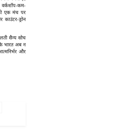
स वर्कशॉप-कम-
ों को एक मंच पर
 काउंटर-ड्रोन
लती सैन्य सोच
ै कि भारत अब न
आत्मनिर्भर और