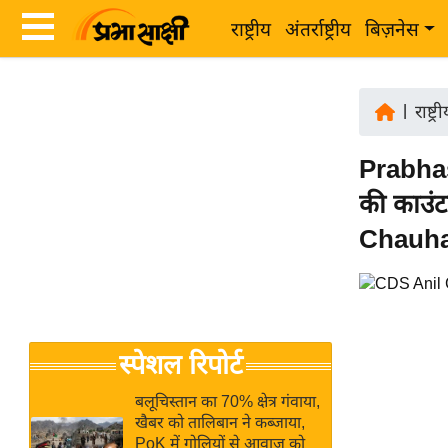
राष्ट्रीय
अंतर्राष्ट्रीय
बिज़नेस
Latest
ता
News
|
राष्ट्र
ज़ा
in
ख
Prabhas
Hindi
ब
की काउंट
र
Hindi
Chauhan
राष्ट्रीय
News
अंतर्राष्ट्रीय
Live
बिज़नेस
उद्योग
Breaking
स्पेशल रिपोर्ट
जगत
News in
विशेषज्ञ
Hindi
बलूचिस्तान का 70% क्षेत्र गंवाया,
राय
खैबर को तालिबान ने कब्जाया,
PoK में गोलियों से आवाज को