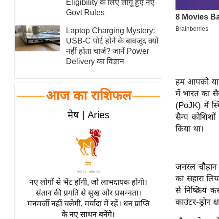
Eligibility के लिए लागू हुए नए
स्तंभ
Govt Rules
एम.
Laptop Charging Mystery:
आर.
USB-C पोर्ट होने के बावजूद क्यों
नहीं होता चार्ज? जानें Power
आई.
Delivery का विज्ञान
चाय पर
समीक्षा
हम आपको याद 
आज का राशिफल
में भारत का 
धर्म
(PoJK) में स
ज्योतिष
मेष | Aries
सैन्य कोशिशो
प्रभु
किया था।
महिमा/
धर्मस्थल
जनरल चौहान क
व्रत
का सहारा लिया
त्योहार
नए लोगों से भेंट होंगी, जो लाभदायक होगी।
से निष्क्रिय
संतान की प्रगति से सुख और प्रसन्नता।
राशिफल
काउंटर-ड्रोन 
मनमर्जी नहीं चलेगी, मर्यादा में रहें। धन प्राप्ति
विशेष
के नए साधन बनेंगे।