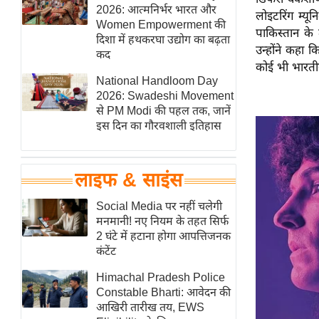
हॉलीवुड
2026: आत्मनिर्भर भारत और
लोइटरिंग म्य
Women Empowerment की
फिल्म समीक्षा
पाकिस्तान के
दिशा में हथकरघा उद्योग का बढ़ता
उन्होंने कहा 
Breaking
कद
कोई भी भारतीय
News
National Handloom Day
लाइफस्टाइल
2026: Swadeshi Movement
से PM Modi की पहल तक, जानें
टेक्नॉलॉजी
इस दिन का गौरवशाली इतिहास
ब्यूटी/फैशन
घरेलू नुस्खे
लाइफ & साइंस
पर्यटन स्थल
फिटनेस मंत्रा
Social Media पर नहीं चलेगी
मनमानी! नए नियम के तहत सिर्फ
रिलेशनशिप
2 घंटे में हटाना होगा आपत्तिजनक
राजनीति
कंटेंट
विश्लेषण
Himachal Pradesh Police
समसामयिक
Constable Bharti: आवेदन की
आखिरी तारीख तय, EWS
मातृभूमि