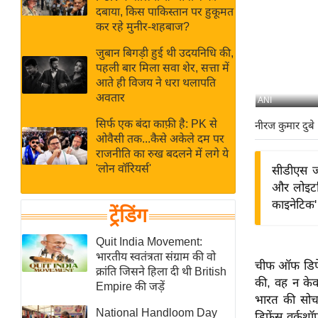
बजट
Hindi
दबाया, किस पाकिस्तान पर हुकूमत
खेल
News
कर रहे मुनीर-शहबाज?
क्रिकेट
जुबान बिगड़ी हुई थी उदयनिधि की,
Hindi
IPL
पहली बार मिला सवा शेर, सत्ता में
आते ही विजय ने धरा थलापति
Videos
2026
अवतार
ANI
क्राइम
सिर्फ एक बंदा काफ़ी है: PK से
नीरज कुमार दुबे
ई-पेपर
ओवैसी तक...कैसे अकेले दम पर
मिसाल बेमिसाल
राजनीति का रुख बदलने में लगे ये
'लोन वॉरियर्स'
सीडीएस ज
शख्सियत
और लोइटरि
यंग इंडिया
काइनेटिक' 
ट्रेंडिंग
साहित्य जगत
ऑटो वर्ल्ड
Quit India Movement:
भारतीय स्वतंत्रता संग्राम की वो
न्यूज ब्रीफ
चीफ ऑफ डिफें
क्रांति जिसने हिला दी थी British
की, वह न केवल
मनोरंजन जगत
Empire की जड़ें
भारत की सोच 
बॉलीवुड
National Handloom Day
डिफेंस वर्कशॉ