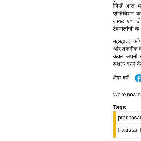
जिन्हें आज भ
ऑडियो
एग्ज़िबिशन का 
इंफ़ोग्राफ़िक
लाकर एक ठोस 
राज्यों से
टेक्नोलॉजी के क
शहरों से
बहरहाल, 'ऑपर
वेब स्टोरी
और तकनीक के क
कार्टून
केवल अपनी सी
सशक्त बनने के 
Short
Videos
शेयर करें
iOS App
About us
We're now 
Contact Editor
Tags
Advertise
prabhasa
Privacy Policy
Pakistan 
Grievance
Redressal