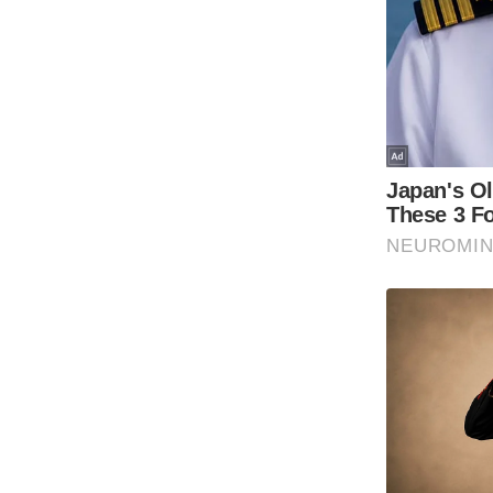
ऑडियो
इंफ़ोग्राफ़िक
राज्यों से
शहरों से
वेब स्टोरी
कार्टून
Short
Videos
iOS App
About us
Contact Editor
Advertise
Privacy Policy
Grievance
Redressal