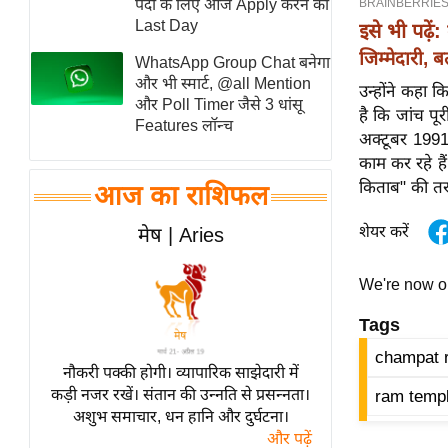
पदों के लिए आज Apply करने का
स्तंभ
Last Day
इसे भी पढ़ें:
एम.
जिम्मेदारी, 
WhatsApp Group Chat बनेगा
आर.
और भी स्मार्ट, @all Mention
उन्होंने कहा 
और Poll Timer जैसे 3 धांसू
आई.
है कि जांच पू
Features लॉन्च
अक्टूबर 1991 
चाय पर
काम कर रहे है
समीक्षा
किताब" की तरह
आज का राशिफल
धर्म
ज्योतिष
शेयर करें
मेष | Aries
प्रभु
महिमा/
We're now 
धर्मस्थल
Tags
व्रत
champat r
त्योहार
नौकरी पक्की होगी। व्यापारिक साझेदारी में
कड़ी नजर रखें। संतान की उन्नति से प्रसन्नता।
ram templ
राशिफल
अशुभ समाचार, धन हानि और दुर्घटना।
विशेष
और पढ़ें