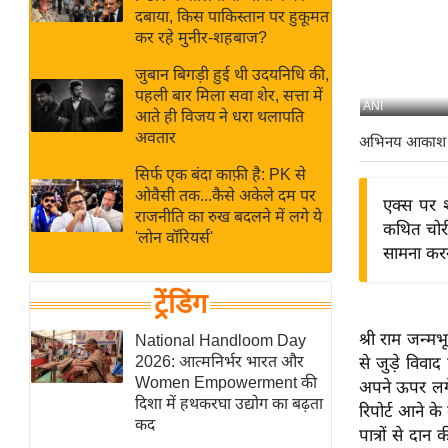
बजट
Hindi
दबाया, किस पाकिस्तान पर हुकूमत
खेल
News
कर रहे मुनीर-शहबाज?
क्रिकेट
जुबान बिगड़ी हुई थी उदयनिधि की,
Hindi
IPL
पहली बार मिला सवा शेर, सत्ता में
ANI
आते ही विजय ने धरा थलापति
Videos
2026
अवतार
अभिनय आकाश
क्राइम
सिर्फ एक बंदा काफ़ी है: PK से
ई-पेपर
ओवैसी तक...कैसे अकेले दम पर
एक्स पर श
मिसाल बेमिसाल
राजनीति का रुख बदलने में लगे ये
कथित चोरी
'लोन वॉरियर्स'
शख्सियत
सामना करना
यंग इंडिया
ट्रेंडिंग
साहित्य जगत
ऑटो वर्ल्ड
श्री राम जन्मभू
National Handloom Day
2026: आत्मनिर्भर भारत और
से जुड़े विवाद
न्यूज ब्रीफ
Women Empowerment की
अपने ऊपर लगे
मनोरंजन जगत
दिशा में हथकरघा उद्योग का बढ़ता
रिपोर्ट आने के
कद
बॉलीवुड
पात्रों से दा