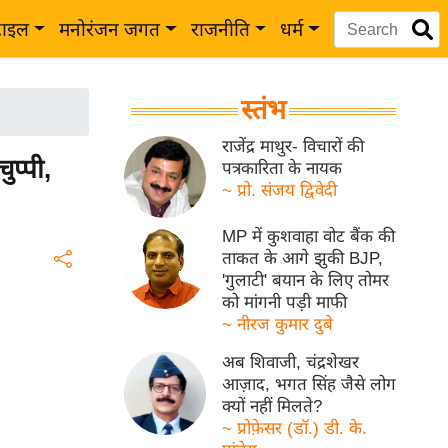
टाइल
मनोरंजन जगत
राजनीति
धर्म
स्तंभ
राजेंद्र माथुर- विचारों की
प्पी,
पत्रकारिता के नायक
~ प्रो. संजय द्विवेदी
MP में कुशवाहा वोट बैंक की
ताकत के आगे झुकी BJP,
'गुलाटी' बयान के लिए तोमर
को मांगनी पड़ी माफी
~ नीरज कुमार दुबे
अब शिवाजी, चंद्रशेखर
आज़ाद, भगत सिंह जैसे लोग
क्यों नहीं मिलते?
~ प्रोफ़ेसर (डॉ.) डी. के.