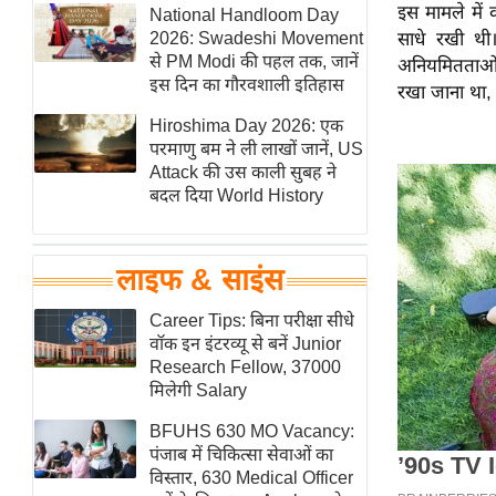
इस मामले में 
हॉलीवुड
National Handloom Day
2026: Swadeshi Movement
साधे रखी थी।
फिल्म समीक्षा
से PM Modi की पहल तक, जानें
अनियमितताओं क
Breaking
इस दिन का गौरवशाली इतिहास
रखा जाना था,
News
Hiroshima Day 2026: एक
लाइफस्टाइल
परमाणु बम ने ली लाखों जानें, US
Attack की उस काली सुबह ने
टेक्नॉलॉजी
बदल दिया World History
ब्यूटी/फैशन
घरेलू नुस्खे
लाइफ & साइंस
पर्यटन स्थल
फिटनेस मंत्रा
Career Tips: बिना परीक्षा सीधे
वॉक इन इंटरव्यू से बनें Junior
रिलेशनशिप
Research Fellow, 37000
राजनीति
मिलेगी Salary
विश्लेषण
BFUHS 630 MO Vacancy:
समसामयिक
पंजाब में चिकित्सा सेवाओं का
विस्तार, 630 Medical Officer
मातृभूमि