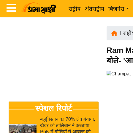
राष्ट्रीय
अंतर्राष्ट्रीय
बिज़नेस
Latest
ता
News
|
राष्ट्र
ज़ा
in
ख
Ram Mand
Hindi
ब
बोले- 'आ
र
Hindi
राष्ट्रीय
News
अंतर्राष्ट्रीय
Live
बिज़नेस
उद्योग
Breaking
स्पेशल रिपोर्ट
जगत
News in
विशेषज्ञ
Hindi
बलूचिस्तान का 70% क्षेत्र गंवाया,
राय
खैबर को तालिबान ने कब्जाया,
PoK में गोलियों से आवाज को