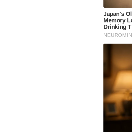
Code Of Ethics
RSS
Our Team
Expert Panel
Loksabhachunav
Android App