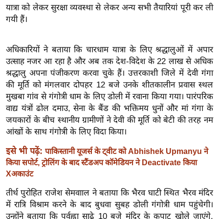
ख्सि
यात्रा को लेकर सुरक्षा व्यवस्था से लेकर अन्य सभी तैयारियां पूरी कर ली
य
गयी हैं।
त
यं
अधिकारियों ने बताया कि चारधाम यात्रा के लिए श्रद्धालुओं में अपार
ग
उत्साह नजर आ रहा है और अब तक देश-विदेश के 22 लाख से अधिक
इं
श्रद्धालु अपना पंजीकरण करवा चुके हैं। उत्तरकाशी जिले में देवी गंगा
डि
की मूर्ति को मंगलवार दोपहर 12 बजे उनके शीतकालीन प्रवास स्थल
या
मुखबा गांव से गंगोत्री धाम के लिए डोली में रवाना किया गया। पारंपरिक
वाद्य यंत्रों ढोल दमाउ, सेना के बैंड की भक्तिमय धुनों और मां गंगा के
सा
जयकारों के बीच स्थानीय ग्रामीणों ने देवी की मूर्ति को बेटी की तरह नम
हि
आंखों के साथ गंगोत्री के लिए विदा किया।
त्य
ज
इसे भी पढ़ें:
पाकिस्तानी यूजर्स के ट्वीट को Abhishek Upmanyu ने
ग
किया सपोर्ट, ट्रोलिंग के बाद स्टैंडअप कॉमेडियन ने Deactivate किया
त
Xअकाउंट
ऑ
तीर्थ पुरोहित राजेश सेमवााल ने बताया कि भैरव घाटी स्थित भैरव मंदिर
टो
में रात्रि विश्राम करने के बाद बुधवा सुबह डोली गंगोत्री धाम पहुंचेगी।
व
उन्होंने बताया कि पूर्वह्वा साढ़े 10 बजे मंदिर के कपाट खोले जाएंगे,