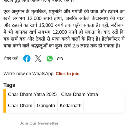
होटल ढूँढ़ लेना आपके लिए बेहतर रहेगा।
/
एक अनुमान के मुताबिक, यमुनोत्री और गंगोत्री की यात्रा और ठहरने का
फै
खर्च लगभग 12,000 रुपये होगा, जबकि अकेले केदारनाथ की यात्रा
श
और ठहरने का खर्च 15,000 रुपये तक पहुँच सकता है। वहीं, बद्रीनाथ
न
में भी आपका खर्च लगभग 12,000 रुपये हो सकता है। याद रखें कि
घ
यह खर्च बस और टैक्सी से यात्रा करने वालों के लिए है। हेलीकॉप्टर से
रे
यात्रा करने वाले श्रद्धालुओं का कुल खर्च 2.5 लाख तक हो सकता है।
लू
नु
शेयर करें
स्खे
We're now on WhatsApp.
Click to join.
प
र्य
Tags
ट
Char Dham Yatra 2025
Char Dham Yatra
न
स्थ
Char Dham
Gangotri
Kedarnath
ल
फि