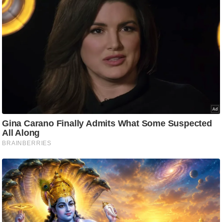
ति
ष
प्र
भु
म
हि
मा
/
ध
र्म
स्थ
ल
व्र
त
त्यो
हा
र