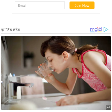
ट
ने
स
मं
त्रा
रि
ले
श
न
शि
प
रा
ज
नी
ति
वि
श्ले