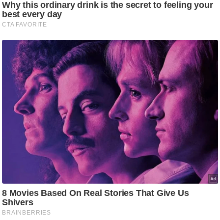
ष
ण
स
म
सा
म
यि
क
मा
तृ
भू
मि
स्तं
भ
ए
म
.