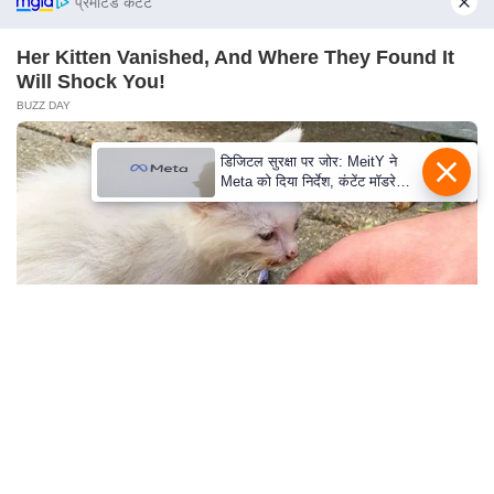
प्रमोटेड कंटेंट
e
l
Her Kitten Vanished, And Where They Found It
L
Will Shock You!
o
BUZZ DAY
k
s
डिजिटल सुरक्षा पर जोर: MeitY ने
Meta को दिया निर्देश, कंटेंट मॉडरेशन
a
मजबूत करे
b
h
a
c
h
u
n
Pick A Ring And Nail Shape To Reveal Your
a
Darkest Secrets!
v
BUZZ DAY
A