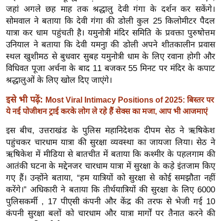
र्ल्ड
जहां अगले छह माह तक श्रद्धालु देवी गंगा के दर्शन कर सकेंगे।
सोमवाल ने बताया कि देवी गंगा की डोली कुल 25 किलोमीटर पैदल
न्यू
यात्रा कर धाम पहुंचती है। यमुनोत्री मंदिर समिति के प्रवक्ता पुरुषोत्तम
ज
उनियाल ने बताया कि देवी यमनुा की डोली अपने शीतकालीन प्रवास
ब्री
स्थल खुशीमठ से बुधवार सुबह यमुनोत्री धाम के लिए रवाना होगी और
फ
विधिवत पूजा अर्चना के बाद 11 बजकर 55 मिनट पर मंदिर के कपाट
म
श्रद्धालुओं के लिए खोल दिए जाएंगे।
नो
इसे भी पढ़ें:
Most Viral Intimacy Positions of 2025: बिस्तर पर
रं
ये नई पोजीशन ट्राई करके लोग ले रहे हैं सेक्स का मजा, आप भी आजमाएं
ज
न
इस बीच, उत्तराखंड के पुलिस महानिदेशक दीपम सेठ ने ऋषिकेश
ज
पहुंचकर चारधाम यात्रा की सुरक्षा व्यवस्था का जायजा लिया। सेठ ने
ग
ऋषिकेश में मीडिया से बातचीत में बताया कि कश्मीर के पहलगाम की
आतंकी घटना के मद्देनजर चारधाम यात्रा में सुरक्षा के कड़े इंतजाम किए
त
गए हैं। उन्होंने बताया, “हम यात्रियों को सुरक्षा से कोई समझौता नहीं
बॉ
करेंगे।” अधिकारी ने बताया कि तीर्थयात्रियों की सुरक्षा के लिए 6000
ली
पुलिसकर्मी , 17 पीएसी कंपनी और केंद्र की तरफ से भेजी गई 10
वु
कंपनी सुरक्षा बलों को चारधाम और यात्रा मार्गों पर तैनात करने की