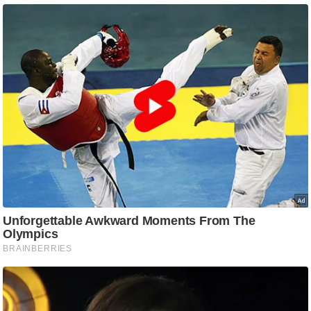
आ
र
.
आ
ई
.
चा
य
प
र
स
मी
क्षा
ध
र्म
ज्यो