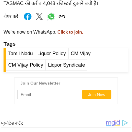
g
TASMAC की करीब 4,048 रजिस्टर्ड दुकानें बची हैं।
N
शेयर करें
e
w
We're now on WhatsApp.
Click to join.
s
ला
Tags
इ
Tamil Nadu
Liquor Policy
CM Vijay
फ
CM Vijay Policy
Liquor Syndicate
स्टा
इ
ल
टे
क्नॉ
लॉ
जी
ब्यू
टी