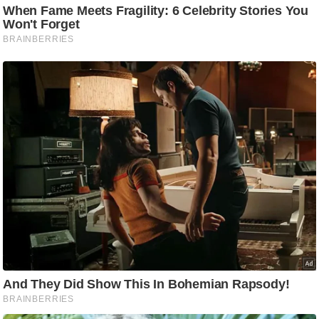
/
फै
श
न
घ
रे
लू
नु
स्खे
प
र्य
ट
न
स्थ
ल
फि