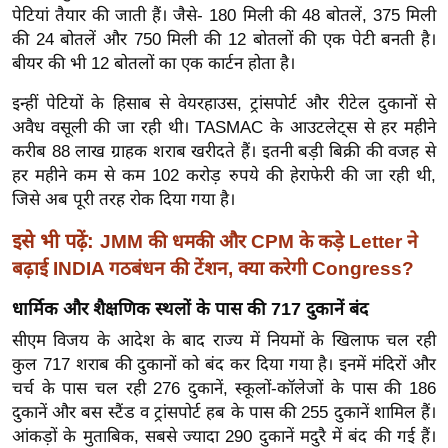
पेटियां तैयार की जाती हैं। जैसे- 180 मिली की 48 बोतलें, 375 मिली
र्ल्ड
की 24 बोतलें और 750 मिली की 12 बोतलों की एक पेटी बनती है।
न्यू
बीयर की भी 12 बोतलों का एक कार्टन होता है।
ज
ब्री
इन्हीं पेटियों के हिसाब से वेयरहाउस, ट्रांसपोर्ट और रीटेल दुकानों से
फ
अवैध वसूली की जा रही थी। TASMAC के आउटलेट्स से हर महीने
करीब 88 लाख ग्राहक शराब खरीदते हैं। इतनी बड़ी बिक्री की वजह से
म
हर महीने कम से कम 102 करोड़ रुपये की हेराफेरी की जा रही थी,
नो
जिसे अब पूरी तरह रोक दिया गया है।
रं
ज
इसे भी पढ़ें:
JMM की धमकी और CPM के कड़े Letter ने
न
बढ़ाई INDIA गठबंधन की टेंशन, क्या करेगी Congress?
ज
धार्मिक और शैक्षणिक स्थलों के पास की 717 दुकानें बंद
ग
त
सीएम विजय के आदेश के बाद राज्य में नियमों के खिलाफ चल रही
कुल 717 शराब की दुकानों को बंद कर दिया गया है। इनमें मंदिरों और
बॉ
चर्च के पास चल रही 276 दुकानें, स्कूलों-कॉलेजों के पास की 186
ली
दुकानें और बस स्टैंड व ट्रांसपोर्ट हब के पास की 255 दुकानें शामिल हैं।
वु
आंकड़ों के मुताबिक, सबसे ज्यादा 290 दुकानें मदुरै में बंद की गई हैं।