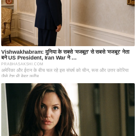
आ
र
.
आ
ई
.
चा
य
प
र
स
मी
क्षा
ध
र्म
ज्यो