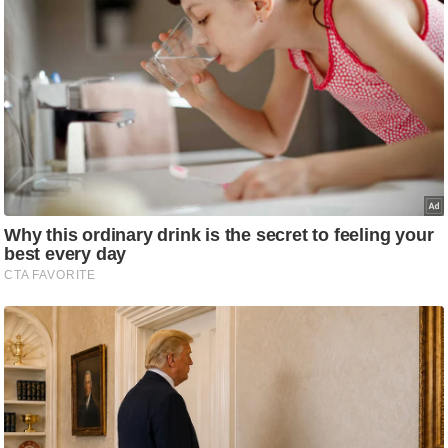
ष
ण
स
म
सा
म
यि
क
मा
तृ
भू
मि
स्तं
भ
ए
म
.