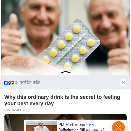
s
a
l
C
o
d
e
O
f
E
t
प्रमोटेड कंटेंट
h
i
Why this ordinary drink is the secret to feeling
c
your best every day
s
CTA FAVORITE
R
S
PM Modi का बड़ा संकेत:
Delimitation Bill अब आकर रहेगा!