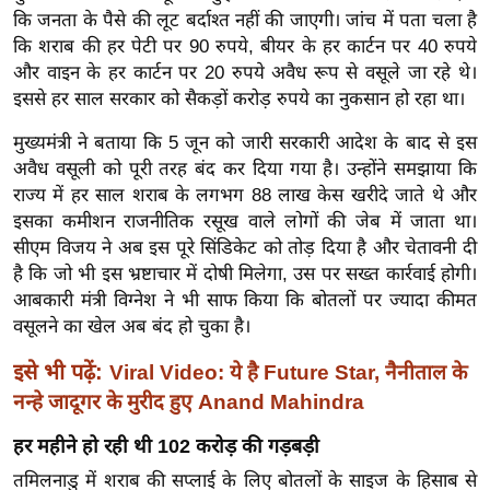
ख्सि
कि जनता के पैसे की लूट बर्दाश्त नहीं की जाएगी। जांच में पता चला है
य
कि शराब की हर पेटी पर 90 रुपये, बीयर के हर कार्टन पर 40 रुपये
त
और वाइन के हर कार्टन पर 20 रुपये अवैध रूप से वसूले जा रहे थे।
यं
इससे हर साल सरकार को सैकड़ों करोड़ रुपये का नुकसान हो रहा था।
ग
मुख्यमंत्री ने बताया कि 5 जून को जारी सरकारी आदेश के बाद से इस
इं
अवैध वसूली को पूरी तरह बंद कर दिया गया है। उन्होंने समझाया कि
डि
राज्य में हर साल शराब के लगभग 88 लाख केस खरीदे जाते थे और
या
इसका कमीशन राजनीतिक रसूख वाले लोगों की जेब में जाता था।
सा
सीएम विजय ने अब इस पूरे सिंडिकेट को तोड़ दिया है और चेतावनी दी
है कि जो भी इस भ्रष्टाचार में दोषी मिलेगा, उस पर सख्त कार्रवाई होगी।
हि
आबकारी मंत्री विग्नेश ने भी साफ किया कि बोतलों पर ज्यादा कीमत
त्य
वसूलने का खेल अब बंद हो चुका है।
ज
ग
इसे भी पढ़ें:
Viral Video: ये है Future Star, नैनीताल के
त
नन्हे जादूगर के मुरीद हुए Anand Mahindra
ऑ
हर महीने हो रही थी 102 करोड़ की गड़बड़ी
टो
व
तमिलनाडु में शराब की सप्लाई के लिए बोतलों के साइज के हिसाब से