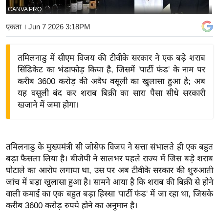
CANVA PRO
य
बि
एकता
। Jun 7 2026 3:18PM
ज़
ने
तमिलनाडु में सीएम विजय की टीवीके सरकार ने एक बड़े शराब
स
सिंडिकेट का भंडाफोड़ किया है, जिसमें 'पार्टी फंड' के नाम पर
उ
करीब 3600 करोड़ की अवैध वसूली का खुलासा हुआ है; अब
द्यो
यह वसूली बंद कर शराब बिक्री का सारा पैसा सीधे सरकारी
ग
खजाने में जमा होगा।
ज
ग
त
तमिलनाडु के मुख्यमंत्री सी जोसेफ विजय ने सत्ता संभालते ही एक बहुत
वि
बड़ा फैसला लिया है। बीजेपी ने सालभर पहले राज्य में जिस बड़े शराब
घोटाले का आरोप लगाया था, उस पर अब टीवीके सरकार की शुरुआती
शे
जांच में बड़ा खुलासा हुआ है। सामने आया है कि शराब की बिक्री से होने
ष
वाली कमाई का एक बहुत बड़ा हिस्सा 'पार्टी फंड' में जा रहा था, जिसके
ज्ञ
करीब 3600 करोड़ रुपये होने का अनुमान है।
रा