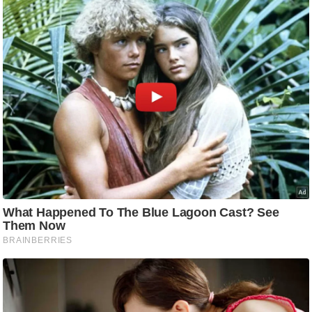
ट
ने
स
मं
त्रा
रि
ले
श
न
शि
प
रा
ज
नी
ति
वि
श्ले