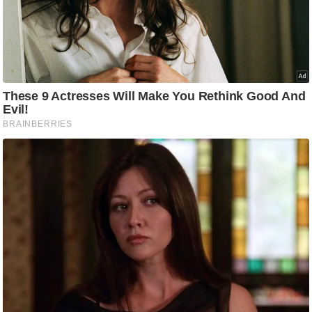
ति
ष
प्र
भु
म
हि
मा
/
ध
र्म
स्थ
ल
व्र
त
त्यो
हा
र