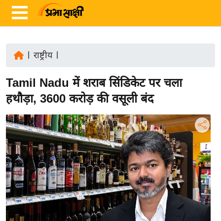
|
राष्ट्रीय
|
ता
Tamil Nadu में शराब सिंडिकेट पर चला
ज़ा
ख
हथौड़ा, 3600 करोड़ की वसूली बंद
ब
र
रा
ष्ट्री
य
अं
त
र्रा
ष्ट्री