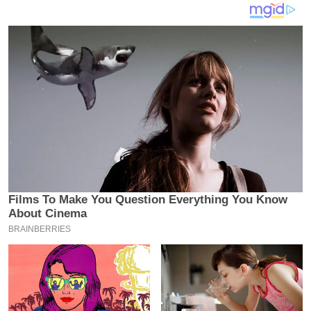
य
ब
ज
ट
खे
ल
क्रि
के
ट
I
P
L
2
0
2
6
क्रा