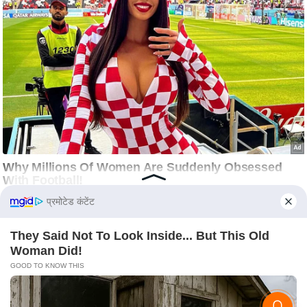
C
o
n
t
a
c
t
E
d
i
t
प्रमोटेड कंटेंट
o
r
They Said Not To Look Inside... But This Old
Woman Did!
A
GOOD TO KNOW THIS
d
v