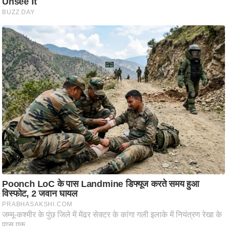
ष
ण
स
म
सा
म
यि
क
मा
तृ
भू
मि
स्तं
भ
ए
म
.