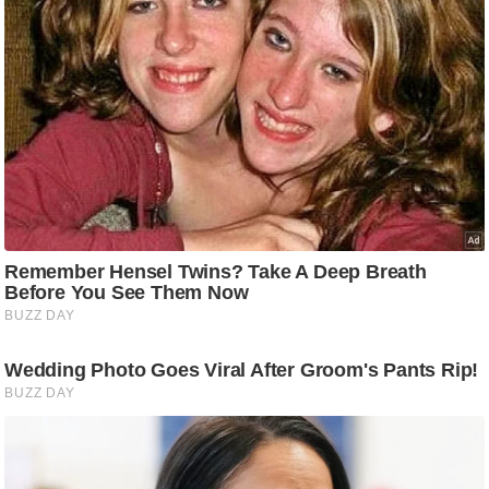
र्ल्ड
न्यू
ज
ब्री
फ
म
नो
रं
ज
न
ज
ग
त
बॉ
ली
वु