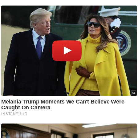
आ
र
.
आ
ई
.
चा
य
प
र
स
मी
क्षा
ध
र्म
ज्यो