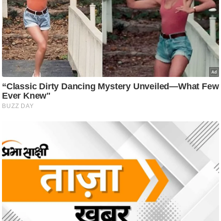
g
N
e
w
s
ला
इ
फ
स्टा
इ
ल
टे
क्नॉ
लॉ
जी
ब्यू
टी