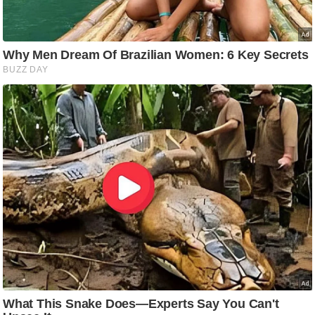
ट
ने
स
मं
त्रा
रि
ले
श
न
शि
प
रा
ज
नी
ति
वि
श्ले