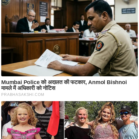
ति
ष
प्र
भु
म
हि
मा
/
ध
र्म
स्थ
ल
व्र
त
त्यो
हा
र