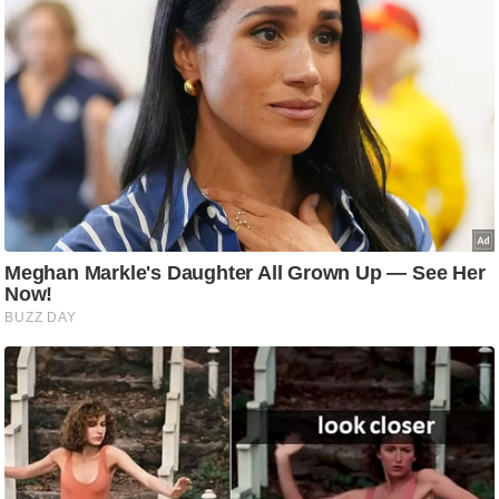
ड
हॉ
ली
वु
ड
फि
ल्म
स
मी
क्षा
B
r
e
a
k
i
n