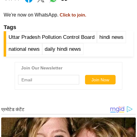
ख्सि
य
We're now on WhatsApp.
Click to join.
त
Tags
यं
ग
Uttar Pradesh Pollution Control Board
hindi news
इं
national news
daily hindi news
डि
या
सा
हि
त्य
ज
ग
त
ऑ
टो
व