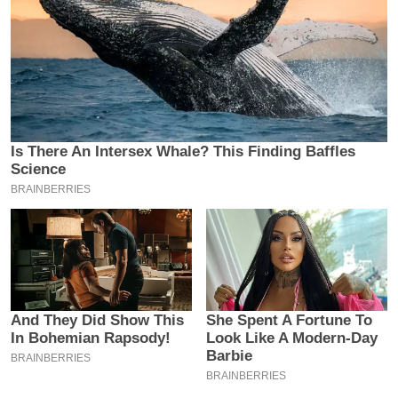
य
ब
ज
ट
खे
ल
क्रि
के
ट
I
P
L
2
0
2
6
क्रा