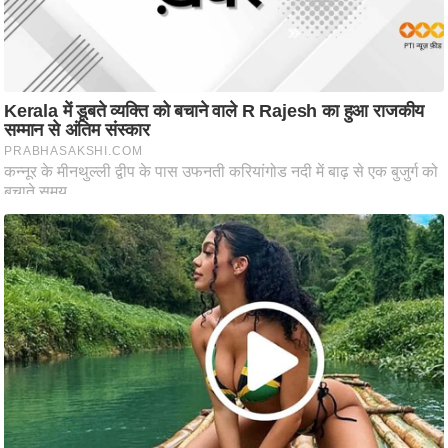
/
फै
श
न
घ
रे
लू
नु
स्खे
प
र्य
ट
न
स्थ
ल
फि