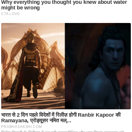
/
फै
श
न
घ
रे
लू
नु
स्खे
प
र्य
ट
न
स्थ
ल
फि