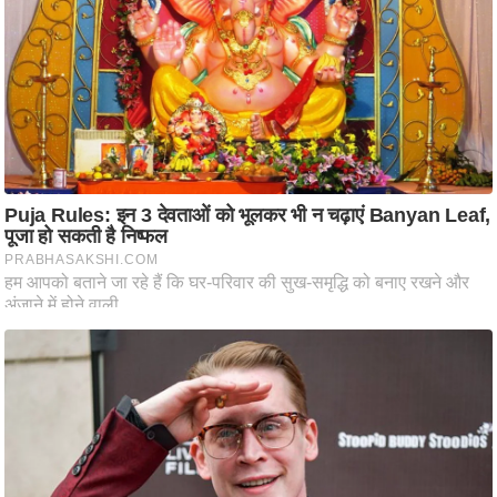
आ
र
.
आ
ई
.
चा
य
प
र
स
मी
क्षा
ध
र्म
ज्यो