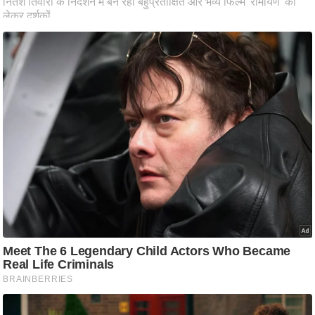
ट
ने
स
मं
त्रा
रि
ले
श
न
शि
प
रा
ज
नी
ति
वि
श्ले