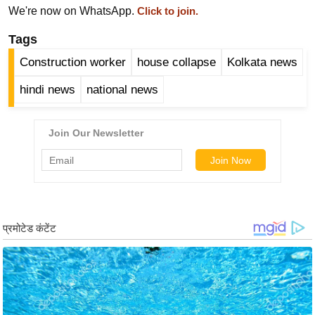
ख्सि
We're now on WhatsApp.
Click to join.
य
Tags
त
Construction worker
house collapse
Kolkata news
यं
ग
hindi news
national news
इं
डि
या
सा
हि
त्य
ज
ग
त
ऑ
टो
व