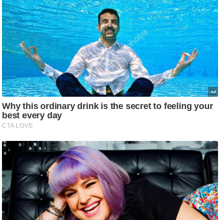
र्ल्ड
न्यू
ज
ब्री
फ
म
नो
रं
ज
न
ज
ग
त
बॉ
ली
वु