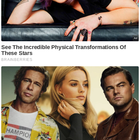
ड
हॉ
ली
वु
ड
फि
ल्म
स
मी
क्षा
B
r
e
a
k
i
n