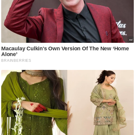
ति
ष
प्र
भु
म
हि
मा
/
ध
र्म
स्थ
ल
व्र
त
त्यो
हा
र