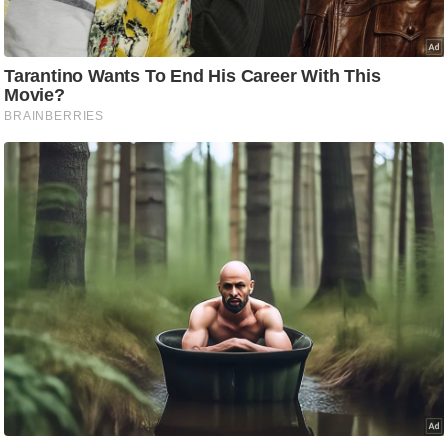
g
N
e
w
s
ला
इ
फ
स्टा
इ
ल
टे
क्नॉ
लॉ
जी
ब्यू
टी