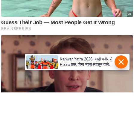
e
r
t
i
s
e
P
r
Kanwar Yatra 2026: शाही पनीर से
i
Pizza तक, बिना प्याज-लहसुन वाले
Modern Menu का बढ़ा क्रेज
v
a
c
y
P
o
l
i