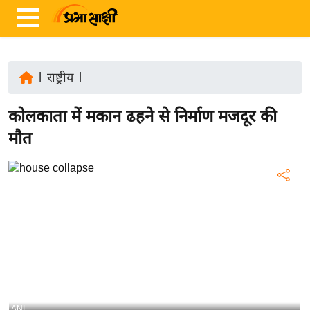
|
राष्ट्रीय
|
ता
कोलकाता में मकान ढहने से निर्माण मजदूर की
ज़ा
ख
मौत
ब
र
रा
ष्ट्री
य
अं
त
र्रा
ष्ट्री
ANI