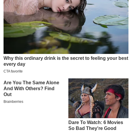
य
ब
ज
ट
खे
ल
क्रि
के
ट
I
P
L
2
0
2
6
क्रा