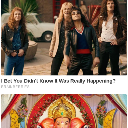
ष
ण
स
म
सा
म
यि
क
मा
तृ
भू
मि
स्तं
भ
ए
म
.