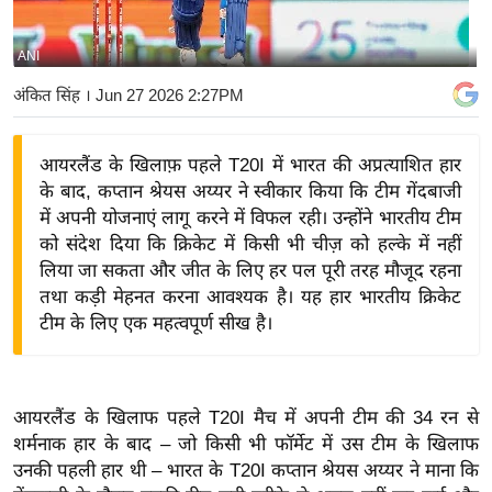
य
बि
ANI
ज़
अंकित सिंह
। Jun 27 2026 2:27PM
ने
स
आयरलैंड के खिलाफ़ पहले T20I में भारत की अप्रत्याशित हार
उ
के बाद, कप्तान श्रेयस अय्यर ने स्वीकार किया कि टीम गेंदबाजी
द्यो
में अपनी योजनाएं लागू करने में विफल रही। उन्होंने भारतीय टीम
ग
को संदेश दिया कि क्रिकेट में किसी भी चीज़ को हल्के में नहीं
ज
लिया जा सकता और जीत के लिए हर पल पूरी तरह मौजूद रहना
ग
तथा कड़ी मेहनत करना आवश्यक है। यह हार भारतीय क्रिकेट
त
टीम के लिए एक महत्वपूर्ण सीख है।
वि
शे
ष
आयरलैंड के खिलाफ पहले T20I मैच में अपनी टीम की 34 रन से
ज्ञ
शर्मनाक हार के बाद – जो किसी भी फॉर्मेट में उस टीम के खिलाफ
रा
उनकी पहली हार थी – भारत के T20I कप्तान श्रेयस अय्यर ने माना कि