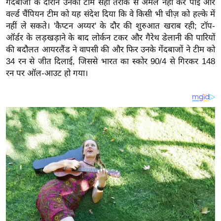
गेंदबाजी के दौरान उनकी टीम सही तरीके से अमल नहीं कर पाई और
य
वर्ल्ड चैंपियन टीम को यह संदेश दिया कि वे किसी भी चीज़ को हल्के में
ब
नहीं ले सकते। 'कैप्टन अय्यर' के दौर की शुरुआत खराब रही; टॉप-
ज
ऑर्डर के लड़खड़ाने के बाद लोर्कन टकर और गैरेथ डेलानी की पारियों
ट
की बदौलत आयरलैंड ने वापसी की और फिर उनके गेंदबाजों ने टीम को
खे
34 रन से जीत दिलाई, जिससे भारत का स्कोर 90/4 से गिरकर 148
ल
रन पर ऑल-आउट हो गया।
क्रि
के
ट
I
P
L
2
0
2
6
क्रा