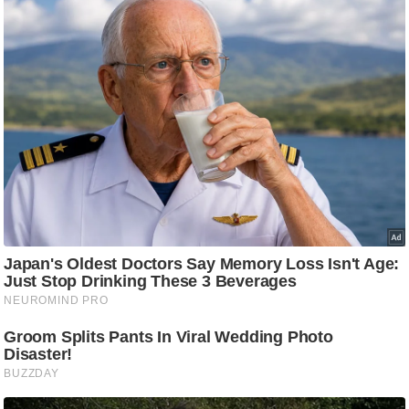
/
फै
श
न
घ
रे
लू
नु
स्खे
प
र्य
ट
न
स्थ
ल
फि