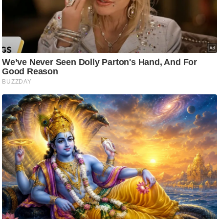
ति
ष
प्र
भु
म
हि
मा
/
ध
र्म
स्थ
ल
व्र
त
त्यो
हा
र