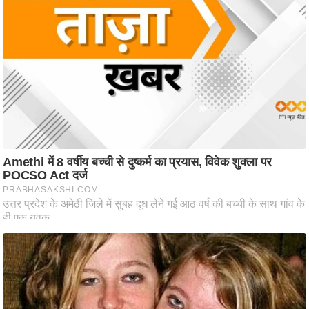
ष
ण
स
म
सा
म
यि
क
मा
तृ
भू
मि
स्तं
भ
ए
म
.