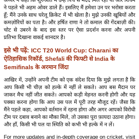
अय्यर ने कहा कि शुरुआत में उन्हें पिच से मदद मिल रही थी और शिवम
र्ल्ड
ने पहले भी अहम ओवर डाले हैं। इसलिए मैं हमेशा उन पर भरोसा करता
न्यू
हूँ; मैंने उनके साथ घरेलू क्रिकेट में भी खेला है। मुझे उनकी खूबियों और
कमज़ोरियों का पता है। और हर्षित राणा ने तो कमाल की गेंदबाज़ी की।
ज
चोट से उबरने के बाद इस स्तर पर ऐसा प्रदर्शन करना और अपनी
ब्री
प्रतिभा दिखाना वाकई शानदार है।
फ
म
इसे भी पढ़ें:
ICC T20 World Cup: Charani का
नो
ऐतिहासिक रिकॉर्ड, Shefali की फिफ्टी से India के
रं
Semifinals के अरमान जिंदा
ज
आखिर में, उन्होंने अपनी टीम को एक संदेश दिया कि मुझे लगता है कि
न
आप किसी भी चीज़ को हल्के में नहीं ले सकते। आप बस मैदान पर
ज
जाकर मैच नहीं जीत सकते। आपको कड़ी मेहनत करनी होगी और यह
ग
पक्का करना होगा कि आप उस पल में पूरी तरह मौजूद रहें। जैसा कि
त
मैंने पहले कहा, आपको वर्तमान में रहना होगा और अगर आपको विरोधी
बॉ
टीम पर दबाव बनाने का मौका मिले, तो उसका पूरा फ़ायदा उठाना होगा।
ली
और हाँ, किसी भी पल या स्थिति को कभी भी हल्के में न लें।
वु
For more updates and in-depth coverage on cricket, visit