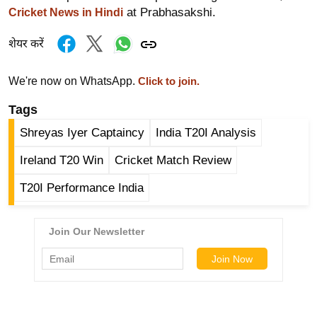
ड
at Prabhasakshi.
Cricket News in Hindi
हॉ
ली
शेयर करें
वु
ड
We're now on WhatsApp.
Click to join.
फि
Tags
ल्म
Shreyas Iyer Captaincy
India T20I Analysis
स
मी
Ireland T20 Win
Cricket Match Review
क्षा
T20I Performance India
B
r
e
a
k
i
n