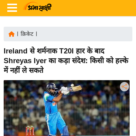
|
क्रिकेट
|
ता
Ireland से शर्मनाक T20I हार के बाद
ज़ा
ख
Shreyas Iyer का कड़ा संदेश: किसी को हल्के
ब
में नहीं ले सकते
र
रा
ष्ट्री
य
अं
त
र्रा
ष्ट्री