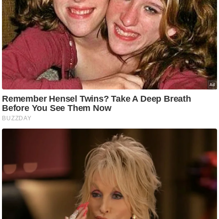
आ
र
.
आ
ई
.
चा
य
प
र
स
मी
क्षा
ध
र्म
ज्यो