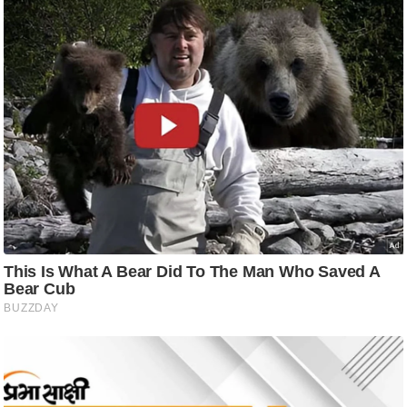
ट
ने
स
मं
त्रा
रि
ले
श
न
शि
प
रा
ज
नी
ति
वि
श्ले