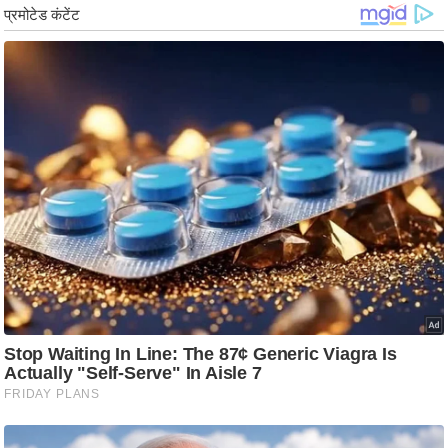
g
N
e
w
s
ला
इ
फ
स्टा
इ
ल
टे
क्नॉ
लॉ
जी
ब्यू
टी