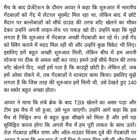
ख्सि
मैच के बाद प्रेजेंटेशन के दौरान अय्यर ने कहा कि शुरुआत में भारतीय
य
गेंदबाज़ों को गेंद में लेटरल मूवमेंट मिल रहा था, लेकिन बाद में छोटे
त
मैदान पर बल्लेबाज़ों को सीधे ग्राउंड की तरफ शॉट खेलने का मौका
यं
देकर उन्होंने अपनी लाइन-लेंथ पर पकड़ खो दी। उन्होंने कहा कि मुझे
ग
लगता है कि शुरुआत में गेंदबाज़ अच्छी गेंदबाज़ी कर रहे थे। उन्हें गेंद
इं
को स्विंग कराने में मदद मिल रही थी और उन्होंने कुछ विकेट भी लिए।
डि
इसलिए हमें बहुत अच्छी शुरुआत मिली, लेकिन बीच में हम अपनी
योजना पर ठीक से अमल नहीं कर पाए। हमने उन्हें सीधे मैदान की तरफ
या
शॉट खेलने दिए, जहाँ हमें पता है कि बाउंड्री छोटी है। लेकिन हाँ, जब
सा
हमें ओवर रोकने थे, तब गेंदबाज़ों ने शानदार काम किया। इसलिए मुझे
हि
लगता है कि जिस तरह की शुरुआत हमें मिली थी, उसे देखते हुए 140
त्य
का स्कोर बहुत अच्छा होता।
ज
अय्यर ने माना कि लंबे ब्रेक के बाद T20I खेलने का असर पड़ा और
ग
टीम इस मैच में जो हुआ, उसे भूल जाएगी। उन्होंने आगे कहा कि इस
त
मैच से निश्चित रूप से बहुत कुछ सीखने को मिला है और हमें यह
ऑ
सुनिश्चित करना होगा कि अगले मैच में हम पूरी ताकत के साथ उतरें।
टो
तेज़ गेंदबाज़ हर्षित राणा और ऑल-राउंडर शिवम दुबे की गेंदबाज़ी पर
व