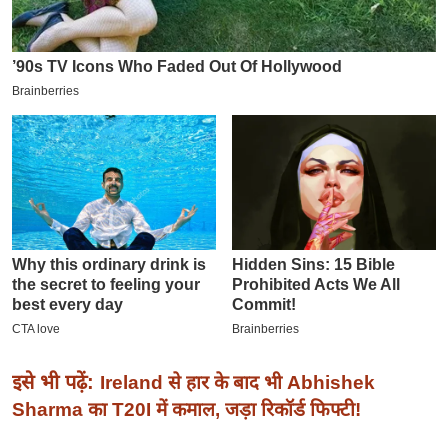
इ
म
ई
-
पे
प
र
मि
सा
ल
बे
मि
सा
इसे भी पढ़ें:
Ireland से हार के बाद भी Abhishek
ल
Sharma का T20I में कमाल, जड़ा रिकॉर्ड फिफ्टी!
श