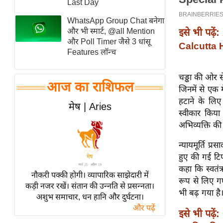
Last Day
स्तंभ
WhatsApp Group Chat बनेगा
एम.
इसे भी पढ़ें:
और भी स्मार्ट, @all Mention
आर.
और Poll Timer जैसे 3 धांसू
Calcutta H
Features लॉन्च
आई.
चाय पर
चड्ढा की ओर से
समीक्षा
आज का राशिफल
जिनमें से एक 
धर्म
हटाने के लिए 
मेष | Aries
स्वीकार किया 
ज्योतिष
अभिव्यक्ति की
प्रभु
महिमा/
न्यायमूर्ति प
धर्मस्थल
हुए की गई टिप
कहा कि स्वतंत
व्रत
नौकरी पक्की होगी। व्यापारिक साझेदारी में
रूप से लिए ग
त्योहार
कड़ी नजर रखें। संतान की उन्नति से प्रसन्नता।
भी बढ़ गया है।
अशुभ समाचार, धन हानि और दुर्घटना।
राशिफल
और पढ़ें
इसे भी पढ़ें:
विशेष