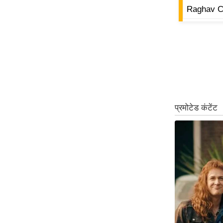
Raghav C
ऑडियो
इंफ़ोग्राफ़िक
राज्यों से
शहरों से
वेब स्टोरी
कार्टून
Short
Videos
iOS App
About us
Contact Editor
Advertise
Privacy Policy
Grievance
Redressal