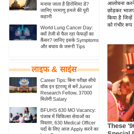
आलोचना करने वा
हॉलीवुड
मनाया जाता है हिरोशिमा डे?
जानिए परमाणु हमले की पूरी
छोड़कर भाजपा
फिल्म समीक्षा
कहानी
किया है जिन्हे
Breaking
को गंभीर रूप स
World Lung Cancer Day:
News
क्यों तेजी से फैल रहा फेफड़ों का
लाइफस्टाइल
कैंसर? जानिए इसके Symptoms
और बचाव के जरूरी Tips
टेक्नॉलॉजी
ब्यूटी/फैशन
घरेलू नुस्खे
लाइफ & साइंस
पर्यटन स्थल
Career Tips: बिना परीक्षा सीधे
फिटनेस मंत्रा
वॉक इन इंटरव्यू से बनें Junior
Research Fellow, 37000
रिलेशनशिप
मिलेगी Salary
राजनीति
BFUHS 630 MO Vacancy:
विश्लेषण
पंजाब में चिकित्सा सेवाओं का
समसामयिक
विस्तार, 630 Medical Officer
पदों के लिए आज Apply करने का
मातृभूमि