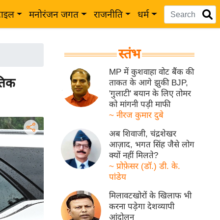
टाइल
मनोरंजन जगत
राजनीति
धर्म
स्तंभ
MP में कुशवाहा वोट बैंक की
तिक
ताकत के आगे झुकी BJP,
'गुलाटी' बयान के लिए तोमर
को मांगनी पड़ी माफी
~ नीरज कुमार दुबे
अब शिवाजी, चंद्रशेखर
आज़ाद, भगत सिंह जैसे लोग
क्यों नहीं मिलते?
~ प्रोफ़ेसर (डॉ.) डी. के.
पांडेय
मिलावटखोरों के खिलाफ भी
करना पड़ेगा देशव्यापी
आंदोलन