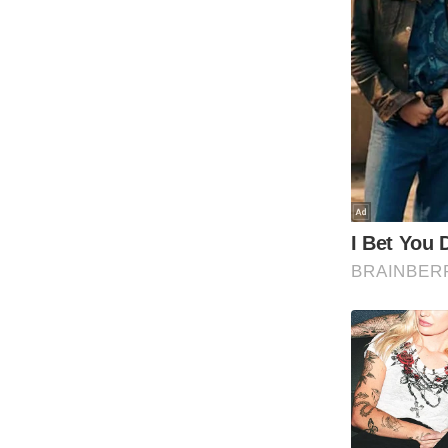
Code Of Ethics
RSS
Our Team
Expert Panel
Loksabhachunav
Android App