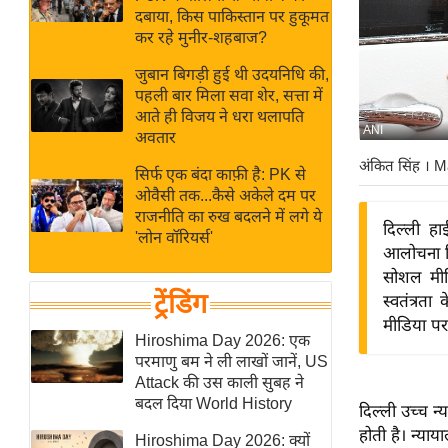
बजट
Hindi
दबाया, किस पाकिस्तान पर हुकूमत
खेल
News
कर रहे मुनीर-शहबाज?
क्रिकेट
जुबान बिगड़ी हुई थी उदयनिधि की,
Hindi
IPL
पहली बार मिला सवा शेर, सत्ता में
आते ही विजय ने धरा थलापति
Videos
2026
ANI
अवतार
क्राइम
अंकित सिंह
। M
सिर्फ एक बंदा काफ़ी है: PK से
ई-पेपर
ओवैसी तक...कैसे अकेले दम पर
मिसाल बेमिसाल
राजनीति का रुख बदलने में लगे ये
दिल्ली ह
'लोन वॉरियर्स'
शख्सियत
आलोचना नि
यंग इंडिया
सोशल मीड
ट्रेंडिंग
स्वतंत्र
साहित्य जगत
मीडिया पर
ऑटो वर्ल्ड
Hiroshima Day 2026: एक
परमाणु बम ने ली लाखों जानें, US
न्यूज ब्रीफ
Attack की उस काली सुबह ने
मनोरंजन जगत
बदल दिया World History
दिल्ली उच्च 
बॉलीवुड
होती है। न्या
Hiroshima Day 2026: क्यों