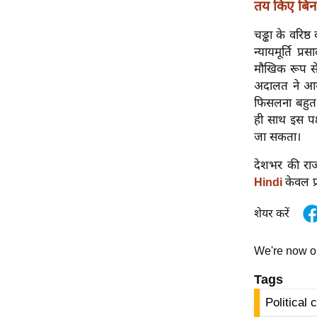
तय किए बिना
विश्लेषण
ट्रेंडिंग
चड्ढा के वरिष
न्यायमूर्ति प
Q
मौखिक रूप से 
u
अदालत ने आग
i
फिसलना बहुत
c
ही साथ इस पक
k
जा सकता।
L
देशभर की राज
i
केवल प
Hindi
n
k
शेयर करें
s
विधानसभा
We're now 
चुनाव
Tags
फोटो
Political 
वीडियो