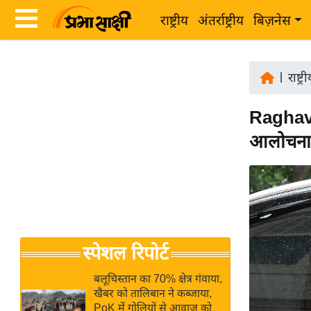
राष्ट्रीय
अंतर्राष्ट्रीय
बिज़नेस
Latest
ता
News
|
राष्ट्र
ज़ा
in
ख
Raghav 
Hindi
ब
आलोचना प
र
Hindi
राष्ट्रीय
News
अंतर्राष्ट्रीय
Live
बिज़नेस
उद्योग
Breaking
स्पेशल रिपोर्ट
जगत
News in
विशेषज्ञ
Hindi
बलूचिस्तान का 70% क्षेत्र गंवाया,
राय
खैबर को तालिबान ने कब्जाया,
PoK में गोलियों से आवाज को