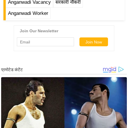
Anganwadi Vacancy
सरकारी नौकरी
g
N
Anganwadi Worker
e
w
s
ला
इ
फ
स्टा
इ
ल
टे
क्नॉ
लॉ
जी
ब्यू
टी