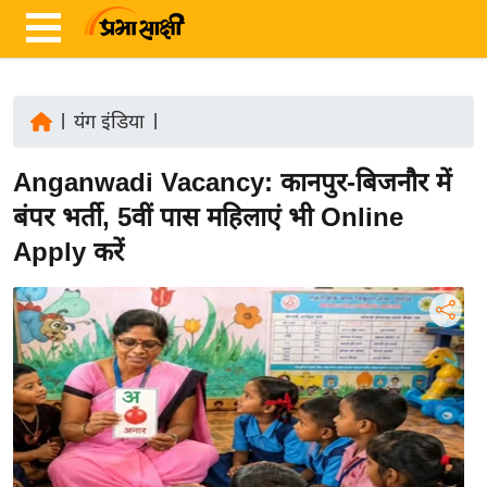
|
यंग इंडिया
|
ता
Anganwadi Vacancy: कानपुर-बिजनौर में
ज़ा
ख
बंपर भर्ती, 5वीं पास महिलाएं भी Online
ब
Apply करें
र
रा
ष्ट्री
य
अं
त
र्रा
ष्ट्री