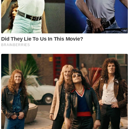
/
फै
श
न
घ
रे
लू
नु
स्खे
प
र्य
ट
न
स्थ
ल
फि