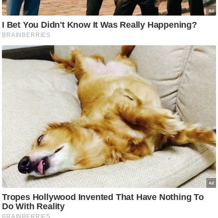
ट
ने
स
मं
त्रा
रि
ले
श
न
शि
प
रा
ज
नी
ति
वि
श्ले