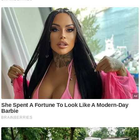
ष
ण
स
म
सा
म
यि
क
मा
तृ
भू
मि
स्तं
भ
ए
म
.