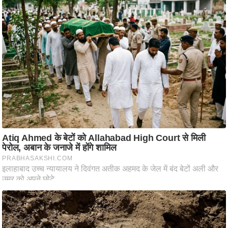
आ
र
.
आ
ई
.
चा
य
प
र
स
मी
क्षा
ध
र्म
ज्यो