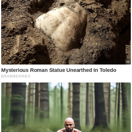
ति
ष
प्र
भु
म
हि
मा
/
ध
र्म
स्थ
ल
व्र
त
त्यो
हा
र