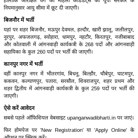
हालांकि आरक्षित वर्ग की महिला कैंडिडेट्स को यूपी सरकार के
र्ल्ड
नियमानुसार आयु सीमा में छूट दी जाएगी।
न्यू
बिजनौर में भर्ती
ज
यहां पर शहर बिजनौर, मऊपुर देवमल, हल्दौर, खारी झालू, जलीलपुर,
ब्री
नूरपुर, अफजलगढ़, स्योहारा, धामपुर, नहटौर, किरतपुर, नजीबाबाद
फ
और कोतवाली में आंगनवाड़ी कार्यकत्री के 268 पदों और आंगनवाड़ी
म
सहायिका के कुल 260 पदों पर भर्ती की जाएगी।
नो
कानपुर नगर में भर्ती
रं
ज
वहीं कानपुर नगर में भीतरगांव, बिधनू, बिल्हौर, चौबेपुर, घाटमपुर,
न
ककवन, कल्याणपुर, पतारा, सरसौल, शिवराजपुर, शहर प्रथम और
ज
शहर द्वितीय में आंगनवाड़ी कार्यकत्री के कुल 259 पदों पर भर्ती की
जाएगी।
ग
त
ऐसे करें आवेदन
बॉ
सबसे पहले ऑफिशियल वेबसाइट upanganwadibharti.in पर जाएं।
ली
वु
फिर होमपेज पर 'New Registration' या 'Apply Online' के
ऑप्शन पर क्लिक करें।