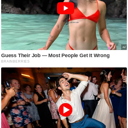
/
फै
श
न
घ
रे
लू
नु
स्खे
प
र्य
ट
न
स्थ
ल
फि