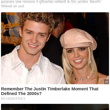
आ
र
.
आ
ई
.
चा
य
प
र
स
मी
क्षा
ध
र्म
ज्यो