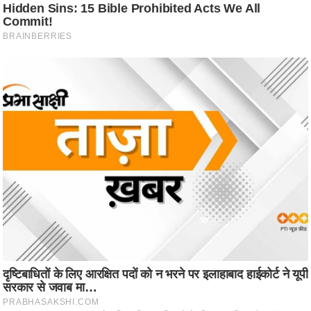
ष
ण
स
म
सा
म
यि
क
मा
तृ
भू
मि
स्तं
भ
ए
म
.