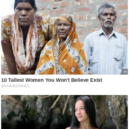
g
N
e
w
s
ला
इ
फ
स्टा
इ
ल
टे
क्नॉ
लॉ
जी
ब्यू
टी