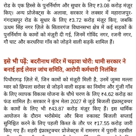
ख्सि
रोड के एक हिस्से के पुनर्निर्माण और सुधार के लिए ₹3.08 करोड़ मंज़ूर
य
किए। अन्य प्रोजेक्ट्स के अलावा, सरकार ने लक्सर में महाराजपुर-
त
गंगदासपुर रोड के सुधार के लिए ₹3.72 करोड़ मंज़ूर किए, जबकि
यं
ऊधम सिंह नगर ज़िले के सितारगंज विधानसभा क्षेत्र में कई सड़कों के
पुनर्निर्माण के कामों को मंज़ूरी दी गई, जिनमें गोविंद नगर, रजनी नगर,
ग
गौ घाट और करधरिया गाँव को जोड़ने वाली सड़कें शामिल हैं।
इं
डि
या
इसे भी पढ़ें:
बदरीनाथ मंदिर में चढ़ावा चोरी: धामी सरकार ने
सा
बनाई हाई लेवल जांच समिति, आरोपी कर्मचारी निलंबित
हि
पिथौरागढ़ ज़िले में, जिन कामों को मंज़ूरी मिली है, उनमें जुम्मा मल्ला
त्य
ग्वार को छिपला सरोवर से जोड़ने वाली सड़क का निर्माण और गुंजी गाँव
ज
के लिए व्यापक विकास योजना के चौथे चरण के लिए ₹4.62 करोड़ का
ग
फंड शामिल है। सरकार ने कुंभ मेला 2027 से जुड़े बिजली इंफ्रास्ट्रक्चर
त
के कामों के लिए भी ₹43.87 करोड़ मंज़ूर किए हैं। इस धार्मिक
आयोजन के दौरान भरोसेमंद और बिना रुकावट बिजली सप्लाई
ऑ
सुनिश्चित करने के लिए पहली किश्त के तौर पर ₹17.55 करोड़ जारी
टो
किए गए हैं। शहरी इंफ्रास्ट्रक्चर प्रोजेक्ट्स में रामनगर में पुरानी तहसील
व