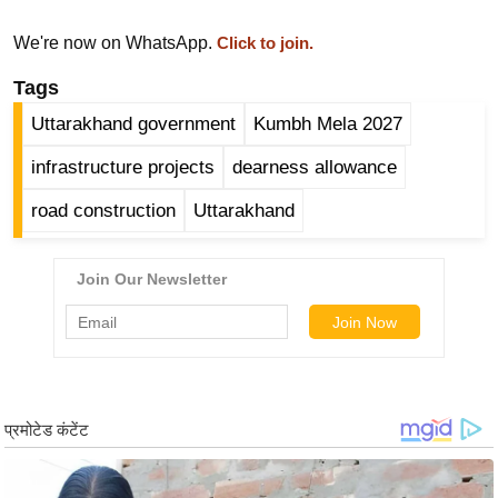
ड
हॉ
We're now on WhatsApp.
Click to join.
ली
Tags
वु
ड
Uttarakhand government
Kumbh Mela 2027
फि
infrastructure projects
dearness allowance
ल्म
road construction
Uttarakhand
स
मी
क्षा
B
r
e
a
k
i
n