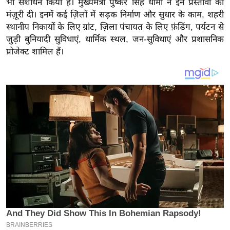
भी संशोधन किया है। मुख्यमंत्री पुष्कर सिंह धामी ने इन प्रस्तावों को
य
मंज़ूरी दी। इनमें कई ज़िलों में सड़क निर्माण और सुधार के काम, शहरी
ब
स्थानीय निकायों के लिए ग्रांट, ज़िला पंचायत के लिए फ़ंडिंग, पर्यटन से
ज
जुड़ी बुनियादी सुविधाएं, धार्मिक स्थल, जन-सुविधाएं और प्रशासनिक
ट
प्रोजेक्ट शामिल हैं।
खे
ल
क्रि
के
ट
I
P
L
2
0
2
6
क्रा