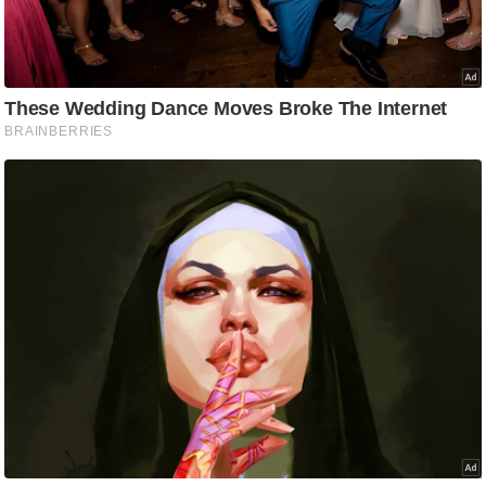
ट
ने
स
मं
त्रा
रि
ले
श
न
शि
प
रा
ज
नी
ति
वि
श्ले