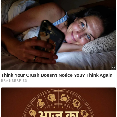
ति
ष
प्र
भु
म
हि
मा
/
ध
र्म
स्थ
ल
व्र
त
त्यो
हा
र