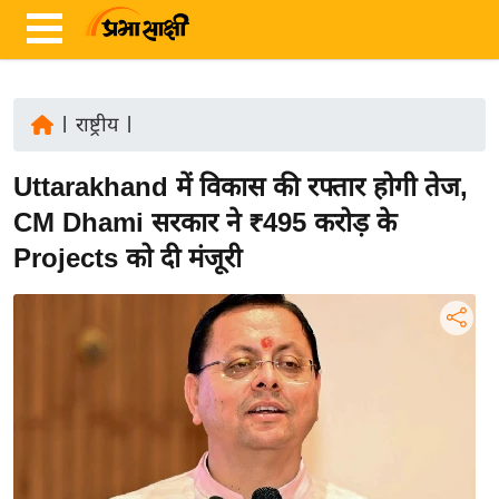
|
राष्ट्रीय
|
ता
Uttarakhand में विकास की रफ्तार होगी तेज,
ज़ा
ख
CM Dhami सरकार ने ₹495 करोड़ के
ब
Projects को दी मंजूरी
र
रा
ष्ट्री
य
अं
त
र्रा
ष्ट्री