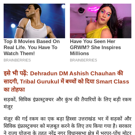
इ
म
ई
-
पे
प
र
मि
इसे भी पढ़ें:
सा
Dehradun DM Ashish Chauhan की
ल
सादगी, Tribal Gurukul में बच्चों को दिया Smart Class
का तोहफा
बे
सड़कों, सिविक इंफ्रास्ट्रक्चर और कुंभ की तैयारियों के लिए बड़ी रकम
मि
मंज़ूर
सा
मंज़ूर की गई रकम का एक बड़ा हिस्सा उत्तराखंड भर में सड़कों और
ल
सिविक इंफ्रास्ट्रक्चर को मज़बूत करने के लिए तय किया गया है। सरकार
श
ने राज्य योजना के तहत नरेंद्र नगर विधानसभा क्षेत्र में भरपुर-पोंथ मोटर