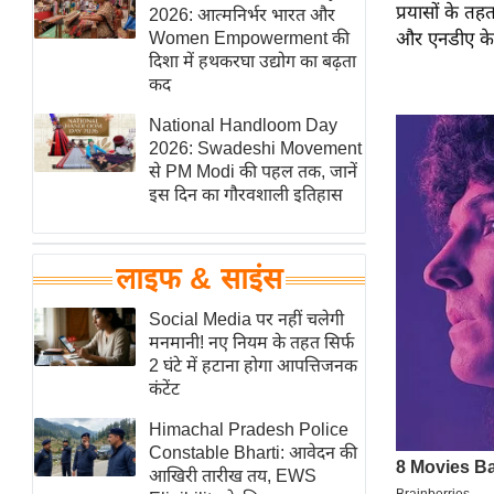
प्रयासों के त
हॉलीवुड
2026: आत्मनिर्भर भारत और
Women Empowerment की
और एनडीए के भ
फिल्म समीक्षा
दिशा में हथकरघा उद्योग का बढ़ता
Breaking
कद
News
National Handloom Day
लाइफस्टाइल
2026: Swadeshi Movement
से PM Modi की पहल तक, जानें
टेक्नॉलॉजी
इस दिन का गौरवशाली इतिहास
ब्यूटी/फैशन
घरेलू नुस्खे
लाइफ & साइंस
पर्यटन स्थल
फिटनेस मंत्रा
Social Media पर नहीं चलेगी
मनमानी! नए नियम के तहत सिर्फ
रिलेशनशिप
2 घंटे में हटाना होगा आपत्तिजनक
राजनीति
कंटेंट
विश्लेषण
Himachal Pradesh Police
समसामयिक
Constable Bharti: आवेदन की
आखिरी तारीख तय, EWS
मातृभूमि