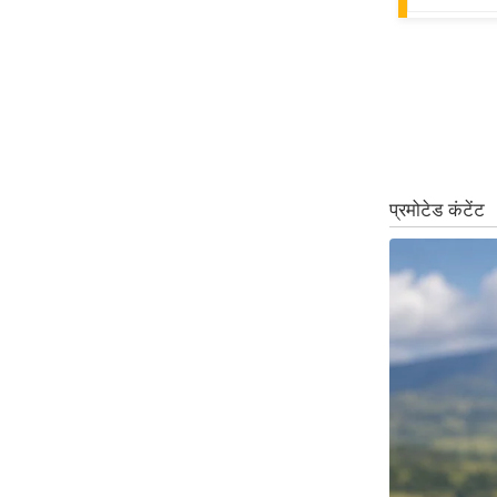
ऑडियो
इंफ़ोग्राफ़िक
राज्यों से
शहरों से
वेब स्टोरी
कार्टून
Short
Videos
iOS App
About us
Contact Editor
Advertise
Privacy Policy
Grievance
Redressal