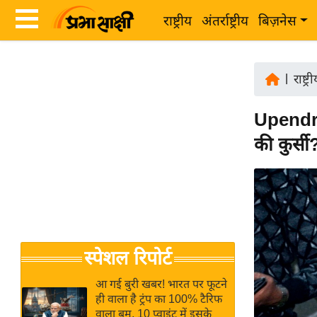
राष्ट्रीय
अंतर्राष्ट्रीय
बिज़नेस
Latest
ता
News
|
राष्ट्र
ज़ा
in
ख
Upendr
Hindi
ब
की कुर्स
र
Hindi
राष्ट्रीय
News
अंतर्राष्ट्रीय
Live
बिज़नेस
उद्योग
Breaking
स्पेशल रिपोर्ट
जगत
News in
विशेषज्ञ
Hindi
आ गई बुरी खबर! भारत पर फूटने
राय
ही वाला है ट्रंप का 100% टैरिफ
वाला बम, 10 प्वाइंट में इसके