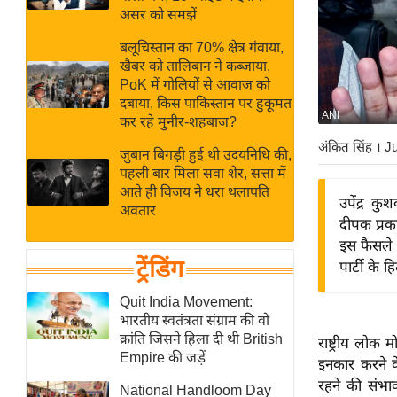
बजट
Hindi
असर को समझें
खेल
News
बलूचिस्तान का 70% क्षेत्र गंवाया,
क्रिकेट
खैबर को तालिबान ने कब्जाया,
Hindi
IPL
PoK में गोलियों से आवाज को
दबाया, किस पाकिस्तान पर हुकूमत
Videos
2026
ANI
कर रहे मुनीर-शहबाज?
क्राइम
अंकित सिंह
। J
जुबान बिगड़ी हुई थी उदयनिधि की,
ई-पेपर
पहली बार मिला सवा शेर, सत्ता में
मिसाल बेमिसाल
आते ही विजय ने धरा थलापति
उपेंद्र कु
अवतार
शख्सियत
दीपक प्रक
यंग इंडिया
इस फैसले 
ट्रेंडिंग
पार्टी के 
साहित्य जगत
ऑटो वर्ल्ड
Quit India Movement:
भारतीय स्वतंत्रता संग्राम की वो
न्यूज ब्रीफ
क्रांति जिसने हिला दी थी British
राष्ट्रीय लोक 
मनोरंजन जगत
Empire की जड़ें
इनकार करने क
बॉलीवुड
रहने की संभा
National Handloom Day