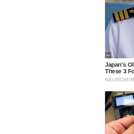
Code Of Ethics
RSS
Our Team
Expert Panel
Loksabhachunav
Android App