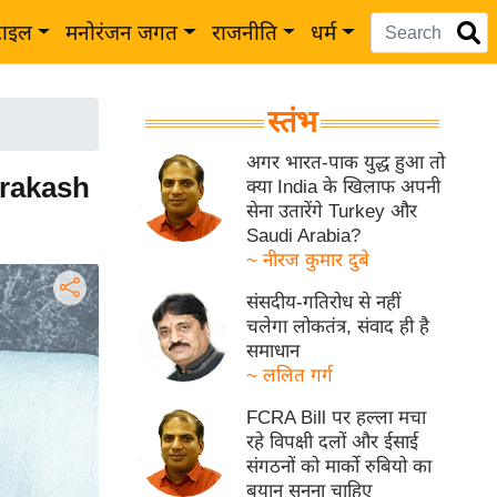
टाइल
मनोरंजन जगत
राजनीति
धर्म
स्तंभ
अगर भारत-पाक युद्ध हुआ तो
Prakash
क्या India के खिलाफ अपनी
सेना उतारेंगे Turkey और
Saudi Arabia?
~ नीरज कुमार दुबे
संसदीय-गतिरोध से नहीं
चलेगा लोकतंत्र, संवाद ही है
समाधान
~ ललित गर्ग
FCRA Bill पर हल्ला मचा
रहे विपक्षी दलों और ईसाई
संगठनों को मार्को रुबियो का
बयान सुनना चाहिए