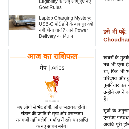
Eligibility के लिए लागू हुए नए
स्तंभ
Govt Rules
एम.
Laptop Charging Mystery:
आर.
USB-C पोर्ट होने के बावजूद क्यों
नहीं होता चार्ज? जानें Power
इसे भी पढ़ें:
आई.
Delivery का विज्ञान
Choudhary 
चाय पर
समीक्षा
आज का राशिफल
धर्म
खबरों के मुता
तब भी ऐसा ही
ज्योतिष
मेष | Aries
था, फिर भी भ
प्रभु
परिदृश्य और 
महिमा/
पुनर्विचार कर
धर्मस्थल
उन्होंने अपने 
व्रत
हैं।
त्योहार
नए लोगों से भेंट होंगी, जो लाभदायक होगी।
सूत्रों के अन
संतान की प्रगति से सुख और प्रसन्नता।
राशिफल
एनडीए गठबंधन 
मनमर्जी नहीं चलेगी, मर्यादा में रहें। धन प्राप्ति
विशेष
अवधि पूरी होन
के नए साधन बनेंगे।