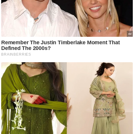
ष
ण
स
म
सा
म
यि
क
मा
तृ
भू
मि
स्तं
भ
ए
म
.