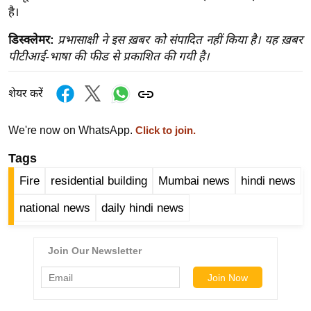
ख्सि
है।
य
डिस्क्लेमर:
प्रभासाक्षी ने इस ख़बर को संपादित नहीं किया है। यह ख़बर
त
पीटीआई-भाषा की फीड से प्रकाशित की गयी है।
यं
ग
शेयर करें
इं
डि
We're now on WhatsApp.
Click to join.
या
सा
Tags
हि
Fire
residential building
Mumbai news
hindi news
त्य
national news
daily hindi news
ज
ग
त
ऑ
टो
व