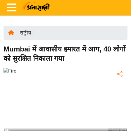
|
राष्ट्रीय
|
ता
Mumbai में आवासीय इमारत में आग, 40 लोगों
ज़ा
ख
को सुरक्षित निकाला गया
ब
र
रा
ष्ट्री
य
अं
त
र्रा
ष्ट्री
ANI
प्रतिरूप फोटो