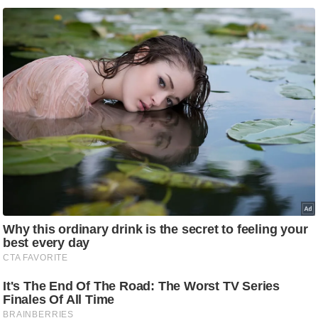
ड
हॉ
ली
वु
ड
फि
ल्म
स
मी
क्षा
B
r
e
a
k
i
n