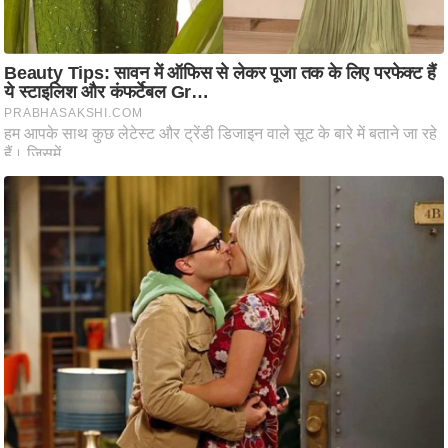
आ
र
.
आ
ई
.
चा
य
प
र
स
मी
क्षा
ध
र्म
ज्यो