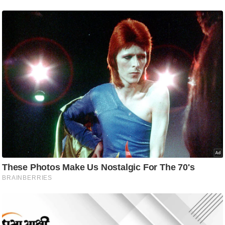
g
N
e
w
s
ला
इ
फ
स्टा
इ
ल
टे
क्नॉ
लॉ
जी
ब्यू
टी