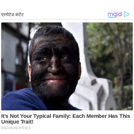
र्ल्ड
न्यू
ज
ब्री
फ
म
नो
रं
ज
न
ज
ग
त
बॉ
ली
वु