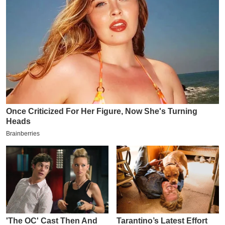
य
ब
ज
ट
खे
ल
क्रि
के
ट
I
P
L
2
0
2
6
क्रा