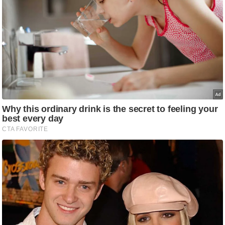
ट
ने
स
मं
त्रा
रि
ले
श
न
शि
प
रा
ज
नी
ति
वि
श्ले