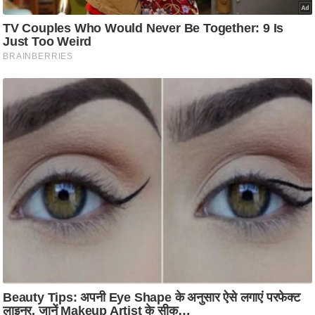
ति
ष
प्र
भु
म
हि
मा
/
ध
र्म
स्थ
ल
व्र
त
त्यो
हा
र