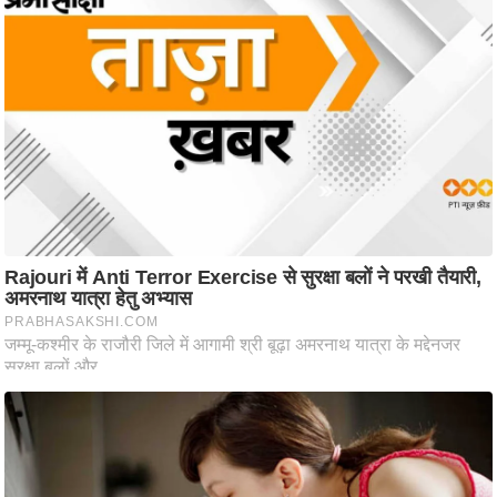
/
फै
श
न
घ
रे
लू
नु
स्खे
प
र्य
ट
न
स्थ
ल
फि