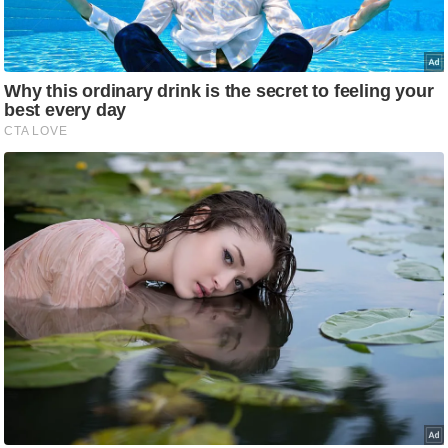
/
फै
श
न
घ
रे
लू
नु
स्खे
प
र्य
ट
न
स्थ
ल
फि