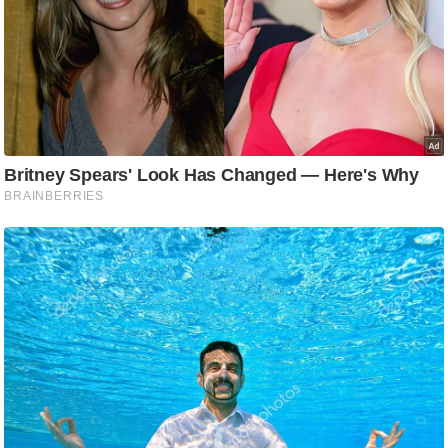
g
N
e
w
s
ला
इ
फ
स्टा
इ
ल
टे
क्नॉ
लॉ
जी
ब्यू
टी