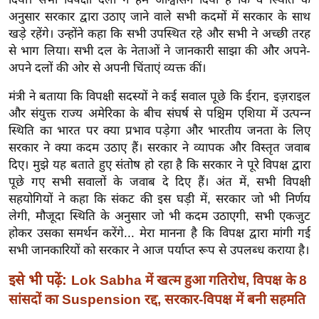
ख्सि
अनुसार सरकार द्वारा उठाए जाने वाले सभी कदमों में सरकार के साथ
य
खड़े रहेंगे। उन्होंने कहा कि सभी उपस्थित रहे और सभी ने अच्छी तरह
त
से भाग लिया। सभी दल के नेताओं ने जानकारी साझा की और अपने-
यं
अपने दलों की ओर से अपनी चिंताएं व्यक्त कीं।
ग
मंत्री ने बताया कि विपक्षी सदस्यों ने कई सवाल पूछे कि ईरान, इज़राइल
इं
और संयुक्त राज्य अमेरिका के बीच संघर्ष से पश्चिम एशिया में उत्पन्न
डि
स्थिति का भारत पर क्या प्रभाव पड़ेगा और भारतीय जनता के लिए
या
सरकार ने क्या कदम उठाए हैं। सरकार ने व्यापक और विस्तृत जवाब
सा
दिए। मुझे यह बताते हुए संतोष हो रहा है कि सरकार ने पूरे विपक्ष द्वारा
हि
पूछे गए सभी सवालों के जवाब दे दिए हैं। अंत में, सभी विपक्षी
त्य
सहयोगियों ने कहा कि संकट की इस घड़ी में, सरकार जो भी निर्णय
ज
लेगी, मौजूदा स्थिति के अनुसार जो भी कदम उठाएगी, सभी एकजुट
होकर उसका समर्थन करेंगे... मेरा मानना ​​है कि विपक्ष द्वारा मांगी गई
ग
सभी जानकारियों को सरकार ने आज पर्याप्त रूप से उपलब्ध कराया है।
त
ऑ
इसे भी पढ़ें:
Lok Sabha में खत्म हुआ गतिरोध, विपक्ष के 8
टो
सांसदों का Suspension रद्द, सरकार-विपक्ष में बनी सहमति
व