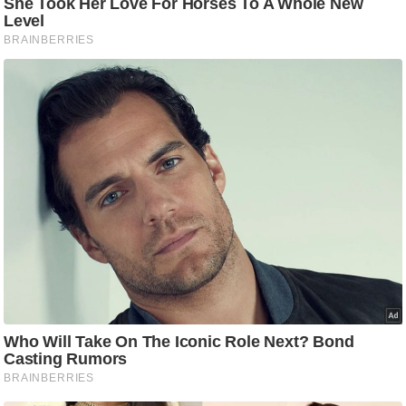
आ
र
.
आ
ई
.
चा
य
प
र
स
मी
क्षा
ध
र्म
ज्यो