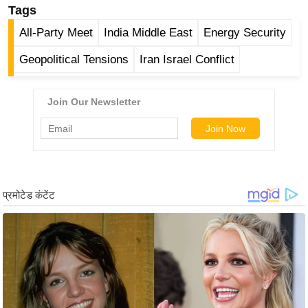
ड
Tags
हॉ
All-Party Meet
India Middle East
Energy Security
ली
वु
Geopolitical Tensions
Iran Israel Conflict
ड
फि
ल्म
स
मी
क्षा
B
r
e
a
k
i
n