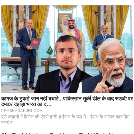
ष
ण
स
म
सा
म
यि
क
मा
तृ
भू
मि
स्तं
भ
ए
म
.