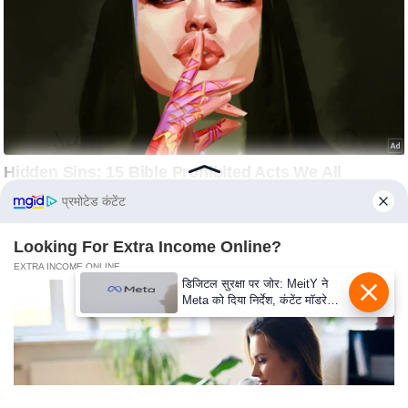
c
y
G
r
i
e
v
a
n
प्रमोटेड कंटेंट
c
e
Looking For Extra Income Online?
R
EXTRA INCOME ONLINE
डिजिटल सुरक्षा पर जोर: MeitY ने
e
Meta को दिया निर्देश, कंटेंट मॉडरेशन
d
मजबूत करे
r
e
s