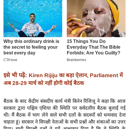
इ
म
ई
-
पे
प
र
मि
सा
इसे भी पढ़ें:
Kiren Rijiju का बड़ा ऐलान, Parliament में
ल
अब 28-29 मार्च को नहीं होगी कोई बैठक
बे
मि
बैठक के बाद केंद्रीय संसदीय कार्य मंत्री किरेन रिजिजू ने कहा कि आज
सा
सरकार द्वारा पश्चिम एशिया की स्थिति पर सर्वदलीय बैठक बुलाई गई
ल
थी। मैं बैठक में भाग लेने वाले सभी दलों के सदस्यों को धन्यवाद देना
चाहता हूं। सरकार ने विपक्षी नेताओं के सभी प्रश्नों और शंकाओं का उत्तर
श
दिया। सभी विपक्षी दलों ने हमें आश्वासन दिया है कि वे स्थिति के