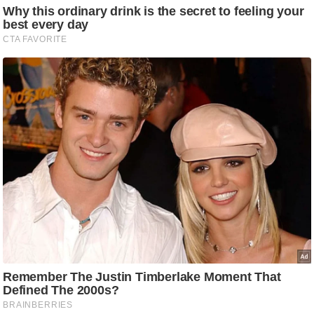
ट
ने
स
मं
त्रा
रि
ले
श
न
शि
प
रा
ज
नी
ति
वि
श्ले