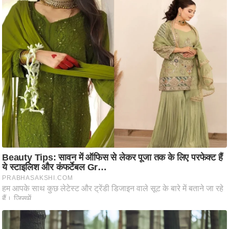
ति
ष
प्र
भु
म
हि
मा
/
ध
र्म
स्थ
ल
व्र
त
त्यो
हा
र