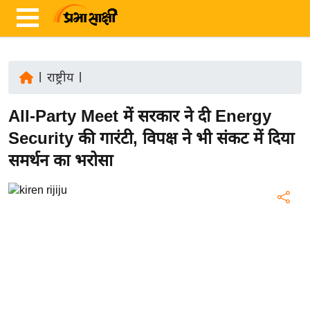
|
राष्ट्रीय
|
ता
All-Party Meet में सरकार ने दी Energy
ज़ा
ख
Security की गारंटी, विपक्ष ने भी संकट में दिया
ब
समर्थन का भरोसा
र
रा
ष्ट्री
य
अं
त
र्रा
ष्ट्री