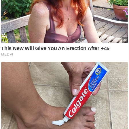
/
फै
श
न
घ
रे
लू
नु
स्खे
प
र्य
ट
न
स्थ
ल
फि