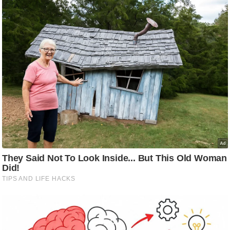
ड
हॉ
ली
वु
ड
फि
ल्म
स
मी
क्षा
B
r
e
a
k
i
n