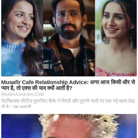
ति
ष
प्र
भु
म
हि
मा
/
ध
र्म
स्थ
ल
व्र
त
त्यो
हा
र