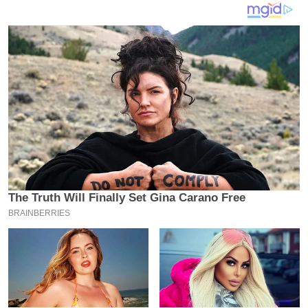
य
ब
ज
ट
खे
ल
क्रि
के
ट
I
P
L
2
0
2
6
क्रा