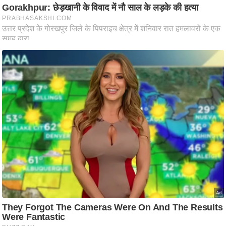
ष
ण
स
म
सा
म
यि
क
मा
तृ
भू
मि
स्तं
भ
ए
म
.