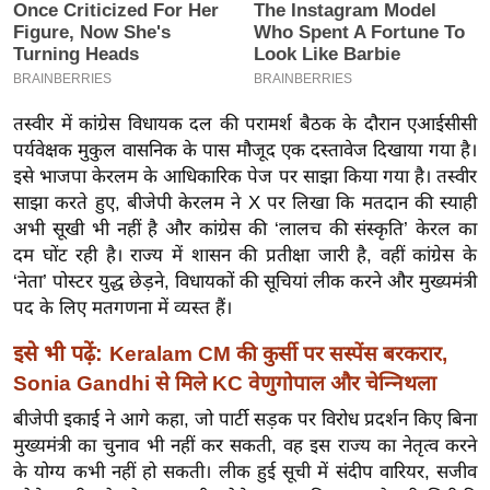
इ
म
ई
-
तस्वीर में कांग्रेस विधायक दल की परामर्श बैठक के दौरान एआईसीसी
पे
पर्यवेक्षक मुकुल वासनिक के पास मौजूद एक दस्तावेज दिखाया गया है।
प
इसे भाजपा केरलम के आधिकारिक पेज पर साझा किया गया है। तस्वीर
र
साझा करते हुए, बीजेपी केरलम ने X पर लिखा कि मतदान की स्याही
अभी सूखी भी नहीं है और कांग्रेस की ‘लालच की संस्कृति’ केरल का
मि
दम घोंट रही है। राज्य में शासन की प्रतीक्षा जारी है, वहीं कांग्रेस के
सा
‘नेता’ पोस्टर युद्ध छेड़ने, विधायकों की सूचियां लीक करने और मुख्यमंत्री
ल
पद के लिए मतगणना में व्यस्त हैं।
बे
इसे भी पढ़ें:
Keralam CM की कुर्सी पर सस्पेंस बरकरार,
मि
Sonia Gandhi से मिले KC वेणुगोपाल और चेन्निथला
सा
बीजेपी इकाई ने आगे कहा, जो पार्टी सड़क पर विरोध प्रदर्शन किए बिना
ल
मुख्यमंत्री का चुनाव भी नहीं कर सकती, वह इस राज्य का नेतृत्व करने
श
के योग्य कभी नहीं हो सकती। लीक हुई सूची में संदीप वारियर, सजीव