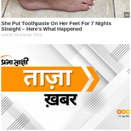
ट
ने
स
मं
त्रा
रि
ले
श
न
शि
प
रा
ज
नी
ति
वि
श्ले