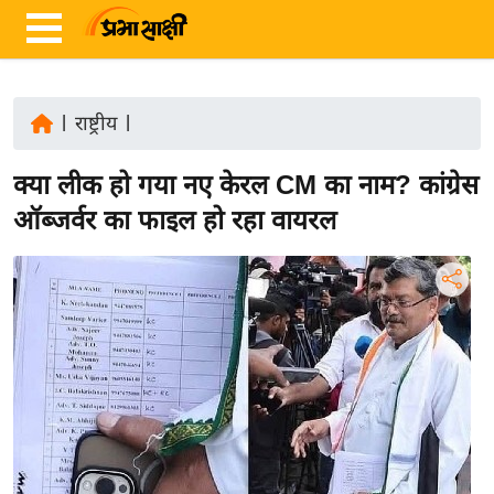
|
राष्ट्रीय
|
ता
क्या लीक हो गया नए केरल CM का नाम? कांग्रेस
ज़ा
ख
ऑब्जर्वर का फाइल हो रहा वायरल
ब
र
रा
ष्ट्री
य
अं
त
र्रा
ष्ट्री