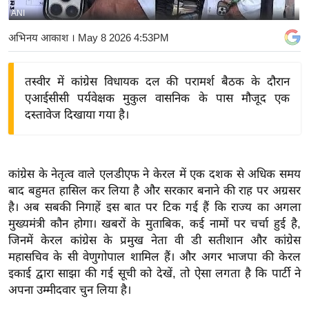
ANI
य
बि
अभिनय आकाश
। May 8 2026 4:53PM
ज़
ने
तस्वीर में कांग्रेस विधायक दल की परामर्श बैठक के दौरान
स
एआईसीसी पर्यवेक्षक मुकुल वासनिक के पास मौजूद एक
उ
दस्तावेज दिखाया गया है।
द्यो
ग
ज
कांग्रेस के नेतृत्व वाले एलडीएफ ने केरल में एक दशक से अधिक समय
ग
बाद बहुमत हासिल कर लिया है और सरकार बनाने की राह पर अग्रसर
त
है। अब सबकी निगाहें इस बात पर टिक गई हैं कि राज्य का अगला
वि
मुख्यमंत्री कौन होगा। खबरों के मुताबिक, कई नामों पर चर्चा हुई है,
जिनमें केरल कांग्रेस के प्रमुख नेता वी डी सतीशान और कांग्रेस
शे
महासचिव के सी वेणुगोपाल शामिल हैं। और अगर भाजपा की केरल
ष
इकाई द्वारा साझा की गई सूची को देखें, तो ऐसा लगता है कि पार्टी ने
ज्ञ
अपना उम्मीदवार चुन लिया है।
रा