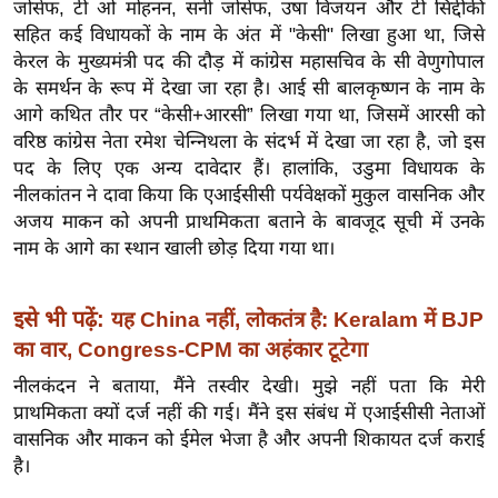
ख्सि
जोसेफ, टी ओ मोहनन, सनी जोसेफ, उषा विजयन और टी सिद्दीकी
सहित कई विधायकों के नाम के अंत में "केसी" लिखा हुआ था, जिसे
य
केरल के मुख्यमंत्री पद की दौड़ में कांग्रेस महासचिव के सी वेणुगोपाल
त
के समर्थन के रूप में देखा जा रहा है। आई सी बालकृष्णन के नाम के
यं
आगे कथित तौर पर “केसी+आरसी” लिखा गया था, जिसमें आरसी को
ग
वरिष्ठ कांग्रेस नेता रमेश चेन्निथला के संदर्भ में देखा जा रहा है, जो इस
इं
पद के लिए एक अन्य दावेदार हैं। हालांकि, उडुमा विधायक के
डि
नीलकांतन ने दावा किया कि एआईसीसी पर्यवेक्षकों मुकुल वासनिक और
या
अजय माकन को अपनी प्राथमिकता बताने के बावजूद सूची में उनके
नाम के आगे का स्थान खाली छोड़ दिया गया था।
सा
हि
त्य
इसे भी पढ़ें:
यह China नहीं, लोकतंत्र है: Keralam में BJP
ज
का वार, Congress-CPM का अहंकार टूटेगा
ग
नीलकंदन ने बताया, मैंने तस्वीर देखी। मुझे नहीं पता कि मेरी
त
प्राथमिकता क्यों दर्ज नहीं की गई। मैंने इस संबंध में एआईसीसी नेताओं
ऑ
वासनिक और माकन को ईमेल भेजा है और अपनी शिकायत दर्ज कराई
टो
है।
व