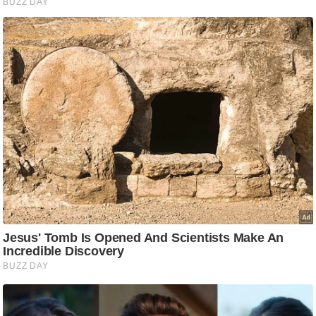
आ
र
.
आ
ई
.
चा
य
प
र
स
मी
क्षा
ध
र्म
ज्यो