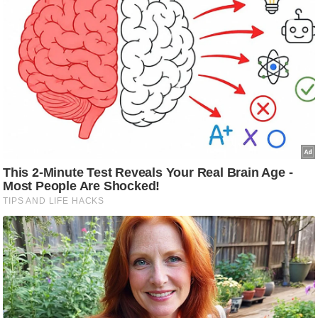
g
N
e
w
s
ला
इ
फ
स्टा
इ
ल
टे
क्नॉ
लॉ
जी
ब्यू
टी