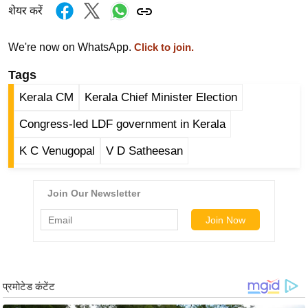
र्ल्ड
शेयर करें
न्यू
We're now on WhatsApp.
Click to join.
ज
ब्री
Tags
फ
Kerala CM
Kerala Chief Minister Election
म
Congress-led LDF government in Kerala
नो
रं
K C Venugopal
V D Satheesan
ज
न
ज
ग
त
बॉ
ली
वु