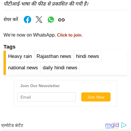
ख्सि
पीटीआई-भाषा की फीड से प्रकाशित की गयी है।
य
त
शेयर करें
यं
ग
We're now on WhatsApp.
Click to join.
इं
Tags
डि
Heavy rain
Rajasthan news
hindi news
या
सा
national news
daily hindi news
हि
त्य
ज
ग
त
ऑ
टो
व