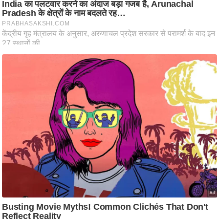
ट
ने
स
मं
त्रा
रि
ले
श
न
शि
प
रा
ज
नी
ति
वि
श्ले