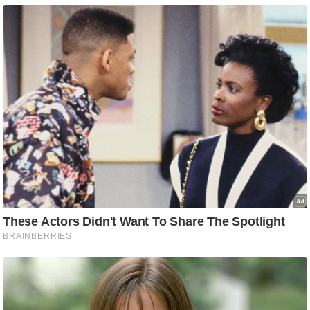
र्ल्ड
न्यू
ज
ब्री
फ
म
नो
रं
ज
न
ज
ग
त
बॉ
ली
वु