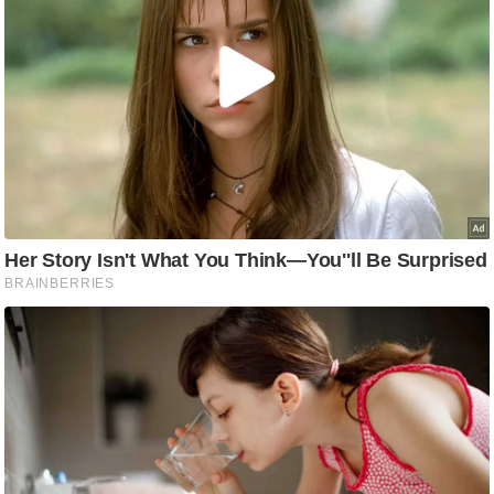
ड
हॉ
ली
वु
ड
फि
ल्म
स
मी
क्षा
B
r
e
a
k
i
n