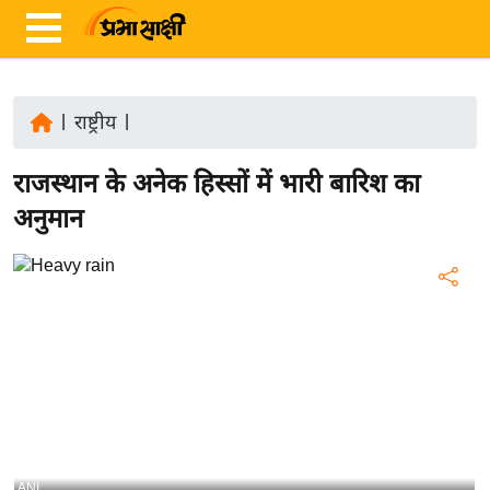
|
राष्ट्रीय
|
ता
राजस्थान के अनेक हिस्सों में भारी बारिश का
ज़ा
ख
अनुमान
ब
र
रा
ष्ट्री
य
अं
त
र्रा
ष्ट्री
ANI