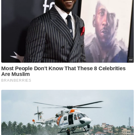
ति
ष
प्र
भु
म
हि
मा
/
ध
र्म
स्थ
ल
व्र
त
त्यो
हा
र