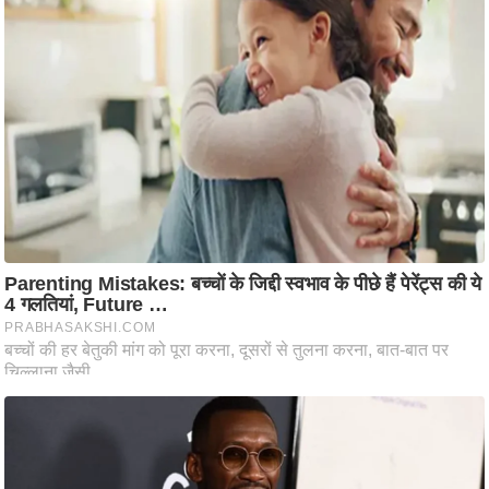
आ
र
.
आ
ई
.
चा
य
प
र
स
मी
क्षा
ध
र्म
ज्यो