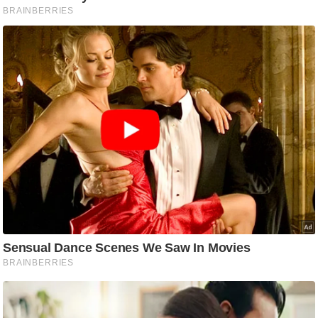
ष
ण
स
म
सा
म
यि
क
मा
तृ
भू
मि
स्तं
भ
ए
म
.