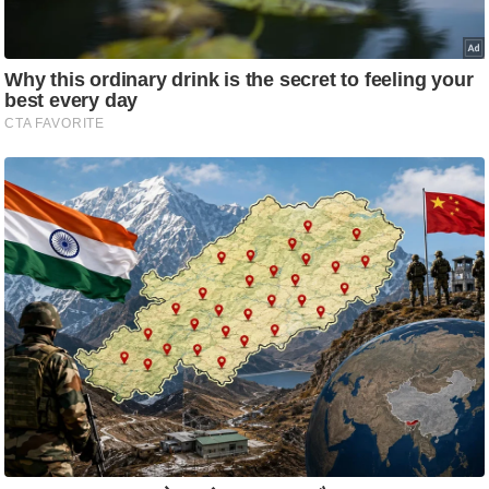
/
फै
श
न
घ
रे
लू
नु
स्खे
प
र्य
ट
न
स्थ
ल
फि