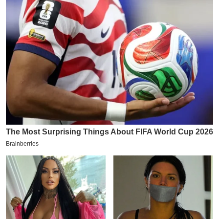
य
ब
ज
ट
खे
ल
क्रि
के
ट
I
P
L
2
0
2
6
क्रा