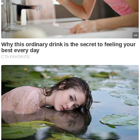
g
N
e
w
s
ला
इ
फ
स्टा
इ
ल
टे
क्नॉ
लॉ
जी
ब्यू
टी