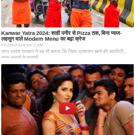
आ
र
.
आ
ई
.
चा
य
प
र
स
मी
क्षा
ध
र्म
ज्यो