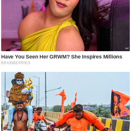
ष
ण
स
म
सा
म
यि
क
मा
तृ
भू
मि
स्तं
भ
ए
म
.