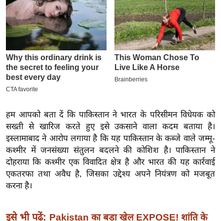
इ
म
ई
-
पे
प
र
मि
हम आपको बता दें कि पाकिस्तान ने भारत के परिसीमन विधेयक को
सा
सख्ती से खारिज करते हुए इसे उकसाने वाला कदम बताया है।
ल
इस्लामाबाद ने आरोप लगाया है कि यह पाकिस्तान के कब्जे वाले जम्मू-
कश्मीर में जनसंख्या संतुलन बदलने की कोशिश है। पाकिस्तान ने
बे
दोहराया कि कश्मीर एक विवादित क्षेत्र है और भारत की यह कार्रवाई
मि
एकतरफा तथा अवैध है, जिसका उद्देश्य अपने नियंत्रण को मजबूत
सा
करना है।
ल
श
इसे भी पढ़ें:
Pakistan का बड़ा खेल EXPOSE! शांति के