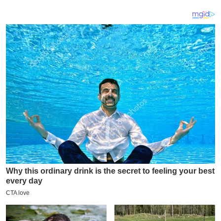
य
ब
ज
ट
खे
ल
क्रि
के
ट
I
P
L
2
0
2
6
क्रा