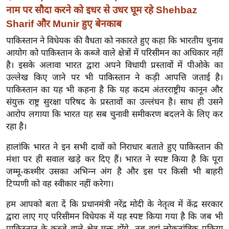
ख्सि
नाम पर सौदा करने को इधर से उधर घूम रहे Shehbaz
य
Sharif और Munir हुए बेनकाब
त
पाकिस्तान ने विधेयक की वैधता को नकारते हुए कहा कि भारतीय चुनाव
यं
आयोग को पाकिस्तान के कब्जे वाले क्षेत्रों में परिसीमन का अधिकार नहीं
ग
है। इसके अलावा भारत द्वारा अपने विधायी प्रस्तावों में पीओके का
इं
उल्लेख किए जाने पर भी पाकिस्तान ने कड़ी आपत्ति जताई है।
डि
पाकिस्तान का यह भी कहना है कि यह कदम अंतरराष्ट्रीय कानून और
या
संयुक्त राष्ट्र सुरक्षा परिषद के प्रस्तावों का उल्लंघन है। साथ ही उसने
आरोप लगाया कि भारत यह सब चुनावी समीकरण बदलने के लिए कर
सा
रहा है।
हि
त्य
हालांकि भारत ने इन सभी दावों को निराधार बताते हुए पाकिस्तान की
ज
मंशा पर ही सवाल खड़े कर दिए हैं। भारत ने स्पष्ट किया है कि पूरा
ग
जम्मू-कश्मीर उसका अभिन्न अंग है और इस पर किसी भी बाहरी
त
टिप्पणी को वह स्वीकार नहीं करेगा।
ऑ
हम आपको बता दें कि प्रधानमंत्री नरेंद्र मोदी के नेतृत्व में केंद्र सरकार
टो
द्वारा लाए गए परिसीमन विधेयक में यह स्पष्ट किया गया है कि जब भी
व
पाकिस्तान के कब्जे वाले क्षेत्र मुक्त होंगे, तब वहां लोकतांत्रिक प्रक्रिया