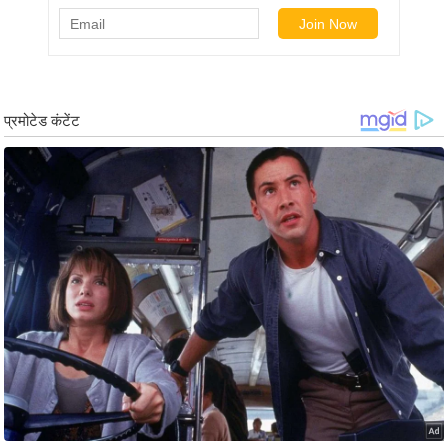
g
N
e
w
s
ला
इ
फ
स्टा
इ
ल
टे
क्नॉ
लॉ
जी
ब्यू
टी