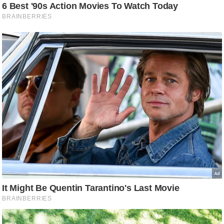
/
फै
श
न
घ
रे
लू
नु
स्खे
प
र्य
ट
न
स्थ
ल
फि