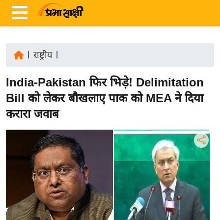
|
राष्ट्रीय
|
ता
India-Pakistan फिर भिड़े! Delimitation
ज़ा
ख
Bill को लेकर बौखलाए पाक को MEA ने दिया
ब
करारा जवाब
र
रा
ष्ट्री
य
अं
त
र्रा
ष्ट्री