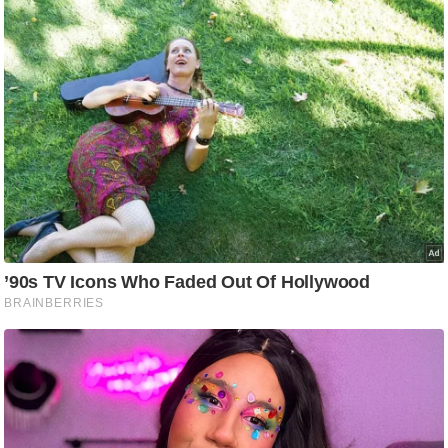
ट
ने
स
मं
त्रा
रि
ले
श
न
शि
प
रा
ज
नी
ति
वि
श्ले