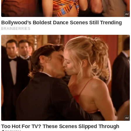
ति
ष
प्र
भु
म
हि
मा
/
ध
र्म
स्थ
ल
व्र
त
त्यो
हा
र