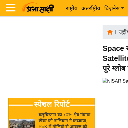
राष्ट्रीय
अंतर्राष्ट्रीय
बिज़नेस
Latest
ता
News
|
राष्ट्र
ज़ा
in
ख
Space 
Hindi
ब
Satellit
र
Hindi
पूरे ग्लो
राष्ट्रीय
News
अंतर्राष्ट्रीय
Live
बिज़नेस
उद्योग
Breaking
स्पेशल रिपोर्ट
जगत
News in
विशेषज्ञ
Hindi
बलूचिस्तान का 70% क्षेत्र गंवाया,
राय
खैबर को तालिबान ने कब्जाया,
PoK में गोलियों से आवाज को