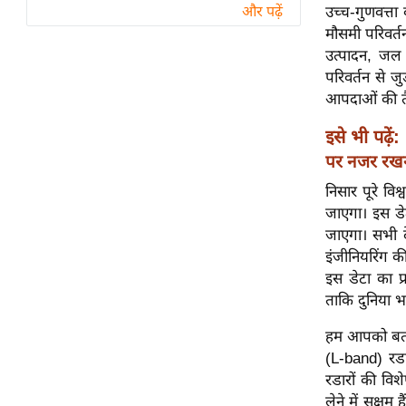
विश्लेषण
उच्च-गुणवत्ता 
और पढ़ें
मौसमी परिवर्त
ट्रेंडिंग
उत्पादन, जल 
परिवर्तन से जु
Q
आपदाओं की तैय
u
i
इसे भी पढ़ें:
c
पर नजर रखने
k
निसार पूरे वि
L
जाएगा। इस डेट
i
जाएगा। सभी दे
n
इंजीनियरिंग क
k
इस डेटा का प
s
ताकि दुनिया भ
विधानसभा
हम आपको बता द
चुनाव
(L-band) रडा
फोटो
रडारों की विश
वीडियो
लेने में सक्षम