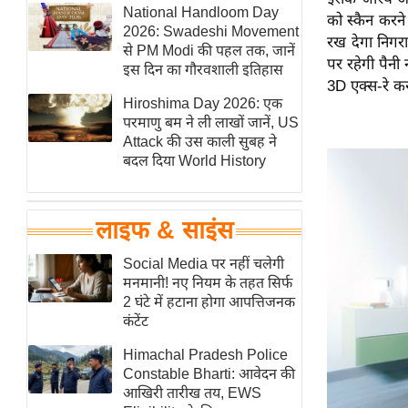
हॉलीवुड
National Handloom Day
को स्कैन करन
2026: Swadeshi Movement
फिल्म समीक्षा
रख देगा निग
से PM Modi की पहल तक, जानें
पर रहेगी पैन
Breaking
इस दिन का गौरवशाली इतिहास
3D एक्स-रे क
News
Hiroshima Day 2026: एक
लाइफस्टाइल
परमाणु बम ने ली लाखों जानें, US
Attack की उस काली सुबह ने
टेक्नॉलॉजी
बदल दिया World History
ब्यूटी/फैशन
घरेलू नुस्खे
लाइफ & साइंस
पर्यटन स्थल
फिटनेस मंत्रा
Social Media पर नहीं चलेगी
मनमानी! नए नियम के तहत सिर्फ
रिलेशनशिप
2 घंटे में हटाना होगा आपत्तिजनक
राजनीति
कंटेंट
विश्लेषण
Himachal Pradesh Police
समसामयिक
Constable Bharti: आवेदन की
आखिरी तारीख तय, EWS
मातृभूमि