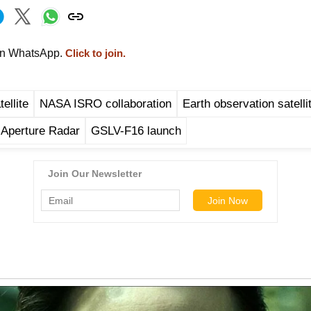
on WhatsApp.
Click to join.
ellite
NASA ISRO collaboration
Earth observation satelli
 Aperture Radar
GSLV-F16 launch