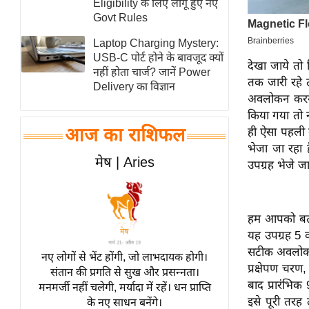
Eligibility के लिए लागू हुए नए
स्तंभ
Govt Rules
एम.
Laptop Charging Mystery:
आर.
USB-C पोर्ट होने के बावजूद क्यों
देखा जाये तो
नहीं होता चार्ज? जानें Power
आई.
तक जारी रहे त
Delivery का विज्ञान
चाय पर
अवलोकन करने 
समीक्षा
किया गया तो 
आज का राशिफल
ही ऐसा पहली ब
धर्म
भेजा जा रहा ह
ज्योतिष
मेष | Aries
उपग्रह भेजे जात
प्रभु
महिमा/
धर्मस्थल
हम आपको बता द
यह उपग्रह 5 व
व्रत
सटीक अवलोकन 
त्योहार
नए लोगों से भेंट होंगी, जो लाभदायक होगी।
प्रक्षेपण चर
संतान की प्रगति से सुख और प्रसन्नता।
राशिफल
बाद प्रारंभिक
मनमर्जी नहीं चलेगी, मर्यादा में रहें। धन प्राप्ति
विशेष
इसे पूरी तरह
के नए साधन बनेंगे।