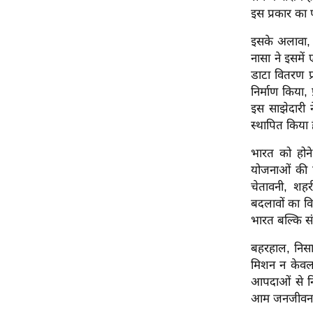
इस प्रकार का 
ऑडियो
इंफ़ोग्राफ़िक
इसके अलावा, न
नासा ने इसमें
राज्यों से
डाटा वितरण प
शहरों से
निर्माण किया,
वेब स्टोरी
इस साझेदारी न
कार्टून
स्थापित किया 
Short
भारत को होन
Videos
योजनाओं की न
iOS App
चेतावनी, शह
बदलावों का व
About us
भारत बल्कि संप
Contact Editor
बहरहाल, निसार
Advertise
मिशन न केवल प
Privacy Policy
आपदाओं से निप
Grievance
आम जनजीवन तक
Redressal