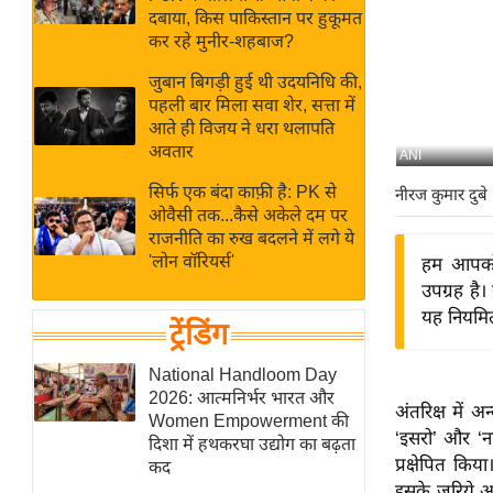
बजट
Hindi
दबाया, किस पाकिस्तान पर हुकूमत
खेल
News
कर रहे मुनीर-शहबाज?
क्रिकेट
जुबान बिगड़ी हुई थी उदयनिधि की,
Hindi
IPL
पहली बार मिला सवा शेर, सत्ता में
आते ही विजय ने धरा थलापति
Videos
2026
अवतार
ANI
क्राइम
सिर्फ एक बंदा काफ़ी है: PK से
नीरज कुमार दुबे
ई-पेपर
ओवैसी तक...कैसे अकेले दम पर
मिसाल बेमिसाल
राजनीति का रुख बदलने में लगे ये
'लोन वॉरियर्स'
हम आपको 
शख्सियत
उपग्रह है।
यंग इंडिया
यह नियमि
ट्रेंडिंग
साहित्य जगत
ऑटो वर्ल्ड
National Handloom Day
2026: आत्मनिर्भर भारत और
न्यूज ब्रीफ
अंतरिक्ष में अ
Women Empowerment की
‘इसरो’ और ‘न
मनोरंजन जगत
दिशा में हथकरघा उद्योग का बढ़ता
प्रक्षेपित कि
कद
बॉलीवुड
इसके जरिये अब