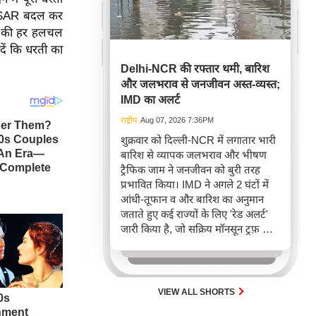
 NISAR बदल कर
ी की हर हलचल
ें कि धरती का
Delhi-NCR की रफ्तार थमी, बारिश
और जलभराव से जनजीवन अस्त-व्यस्त;
IMD का अलर्ट
राष्ट्रीय
Aug 07, 2026 7:36PM
शुक्रवार को दिल्ली-NCR में लगातार भारी
बारिश से व्यापक जलभराव और भीषण
ट्रैफिक जाम ने जनजीवन को बुरी तरह
प्रभावित किया। IMD ने अगले 2 घंटों में
आंधी-तूफान व और बारिश का अनुमान
जताते हुए कई राज्यों के लिए 'रेड अलर्ट'
जारी किया है, जो सक्रिय मॉनसून ट्रफ़ और
चक्रवाती हवाओं के घेरे का परिणाम है,
जिससे यातायात बाधित होने के साथ-साथ
सफदरजंग अस्पताल में भी जलभराव की
स्थिति बनी।
VIEW ALL SHORTS