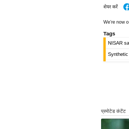
शेयर करें
Code Of Ethics
RSS
We're now 
Our Team
Tags
Expert Panel
NISAR sat
Loksabhachunav
Android App
Synthetic