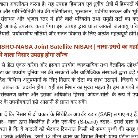
वाला अवलोकन करना है। यह उपग्रह हिमालय एवं ध्रुवीय क्षेत्रों में हिमनदों 
न और पारिस्थितिकी तंत्र की गतिशीलता, भूस्खलन, पर्वतीय सरकन और भूम
संसाधन और भूजल स्तर में होने वाले परिवर्तन तथा समुद्री तटों का
ड़े आंकड़े उपलब्ध करवायेगा। इस उपग्रह द्वारा प्राप्त आंकड़े जलवायु परिव
ारी, पर्यावरणीय नीतियों और सतत विकास के लिए अत्यंत महत्वपूर्ण होंगे।
ISRO-NASA Joint Satellite NISAR | नासा-इसरो का महामि
 वाला निसार उपग्रह होगा लॉन्च
श्व से डेटा एकत्र करेगा और इसका उपयोग व्यावसायिक तथा वैज्ञानिक उद्देश्य
ा का उपयोग दुनिया भर की सरकारों और वाणिज्यिक संस्थाओं द्वारा बड़े 
श विभिन्न अनुप्रयोगों के लिए निसार के डेटा का लाभ उठाएंगे, जिससे भ
ी ताकत का प्रदर्शन होगा। यही इस मिशन का मुख्य महत्व है। हम आपको ब
्रसंस्करण करेगा और इसका अधिकांश हिस्सा ‘ओपन-सोर्स’ के रूप में उ
र के उपयोगकर्ता इसे आसानी से प्राप्त कर सकें।
ें कि निसार में दो प्रकार के सिंथेटिक अपर्चर रडार (SAR) लगाए गए हैं।
र– नासा द्वारा विकसित है और एस-बैंड (S-band) रडार– इसरो द्वारा 
ेषता है कि ये बादलों को भेदकर दिन-रात किसी भी समय पृथ्वी की सतह की स
 हैं। इसके अतिरिक्त, इसमें 12 मीटर व्यास का विशाल तैनाती योग्य एंटीना ल