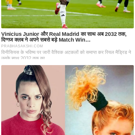
ट
ने
स
मं
त्रा
रि
ले
श
न
शि
प
रा
ज
नी
ति
वि
श्ले