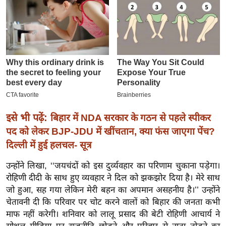
इ
म
ई
-
पे
प
र
मि
इसे भी पढ़ें:
बिहार में NDA सरकार के गठन से पहले स्पीकर
सा
पद को लेकर BJP-JDU में खींचतान, क्या फंस जाएगा पेंच?
ल
दिल्ली में हुई हलचल- सूत्र
बे
उन्होंने लिखा, ‘‘जयचंदों को इस दुर्व्यवहार का परिणाम चुकाना पड़ेगा।
मि
रोहिणी दीदी के साथ हुए व्यवहार ने दिल को झकझोर दिया है। मेरे साथ
सा
जो हुआ, सह गया लेकिन मेरी बहन का अपमान असहनीय है।’’ उन्होंने
ल
चेतावनी दी कि परिवार पर चोट करने वालों को बिहार की जनता कभी
माफ नहीं करेगी। शनिवार को लालू प्रसाद की बेटी रोहिणी आचार्य ने
श