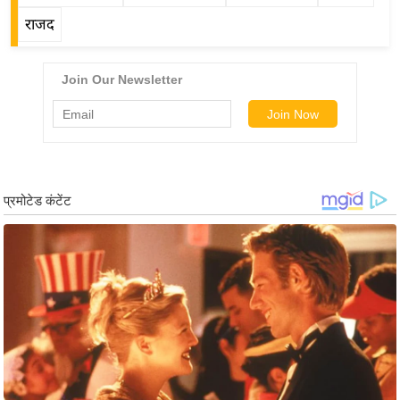
ड
राजद
हॉ
ली
वु
ड
फि
ल्म
स
मी
क्षा
B
r
e
a
k
i
n