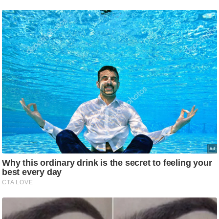
ति
ष
प्र
भु
म
हि
मा
/
ध
र्म
स्थ
ल
व्र
त
त्यो
हा
र