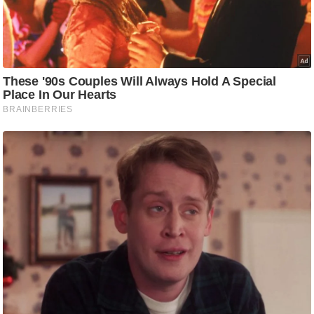
g
N
e
w
s
ला
इ
फ
स्टा
इ
ल
टे
क्नॉ
लॉ
जी
ब्यू
टी