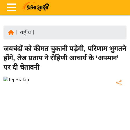
|
राष्ट्रीय
|
ता
जयचंदों को कीमत चुकानी पड़ेगी, परिणाम भुगतने
ज़ा
ख
होंगे, तेज प्रताप ने रोहिणी आचार्य के ‘अपमान’
ब
पर दी चेतावनी
र
रा
ष्ट्री
य
अं
त
र्रा
ष्ट्री