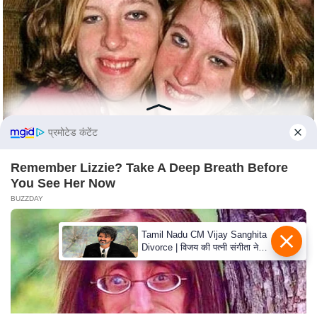
e
r
t
i
s
e
P
प्रमोटेड कंटेंट
r
i
Remember Lizzie? Take A Deep Breath Before
v
You See Her Now
a
BUZZDAY
c
y
Tamil Nadu CM Vijay Sanghita
P
Divorce | विजय की पत्नी संगीता ने
वापस ली तलाक की अर्जी, कोर्ट ने
o
मामले को किया निपटाया
l
i