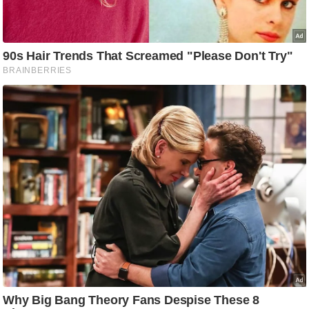
ष
ण
स
म
सा
म
यि
क
मा
तृ
भू
मि
स्तं
भ
ए
म
.