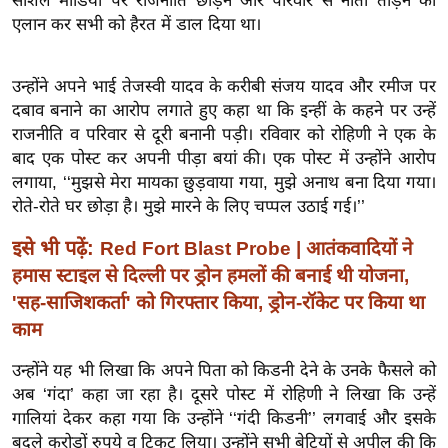
सोशल मीडिया पर राजनीति छोड़ने और परिवार से नाता तोड़ने का
ख्सि
एलान कर सभी को हैरत में डाल दिया था।
य
त
उन्होंने अपने भाई तेजस्वी यादव के करीबी संजय यादव और रमीज पर
यं
दबाव बनाने का आरोप लगाते हुए कहा था कि इन्हीं के कहने पर उन्हें
ग
राजनीति व परिवार से दूरी बनानी पड़ी। रविवार को रोहिणी ने एक के
इं
बाद एक पोस्ट कर अपनी पीड़ा बयां की। एक पोस्ट में उन्होंने आरोप
डि
लगाया, ‘‘मुझसे मेरा मायका छुड़वाया गया, मुझे अनाथ बना दिया गया।
या
रोते-रोते घर छोड़ा है। मुझे मारने के लिए चप्पल उठाई गई।’’
सा
इसे भी पढ़ें:
Red Fort Blast Probe | आतंकवादियों ने
हि
हमास स्टाइल से दिल्ली पर ड्रोन हमलों की बनाई थी योजना,
त्य
'सह-साजिशकर्ता' को गिरफ्तार किया, ड्रोन-रॉकेट पर किया था
ज
काम
ग
त
उन्होंने यह भी लिखा कि अपने पिता को किडनी देने के उनके फैसले को
ऑ
अब ‘गंदा’ कहा जा रहा है। दूसरे पोस्ट में रोहिणी ने लिखा कि उन्हें
टो
गालियां देकर कहा गया कि उन्होंने ‘‘गंदी किडनी’’ लगवाई और इसके
व
बदले करोड़ों रुपये व टिकट लिया। उन्होंने सभी बेटियों से अपील की कि