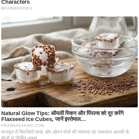
आ
र
.
आ
ई
.
चा
य
प
र
स
मी
क्षा
ध
र्म
ज्यो