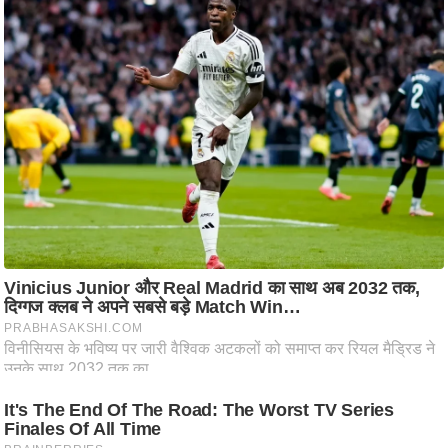
ष
ण
स
म
सा
म
यि
क
मा
तृ
भू
मि
स्तं
भ
ए
म
.