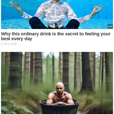
g
N
e
w
s
ला
इ
फ
स्टा
इ
ल
टे
क्नॉ
लॉ
जी
ब्यू
टी