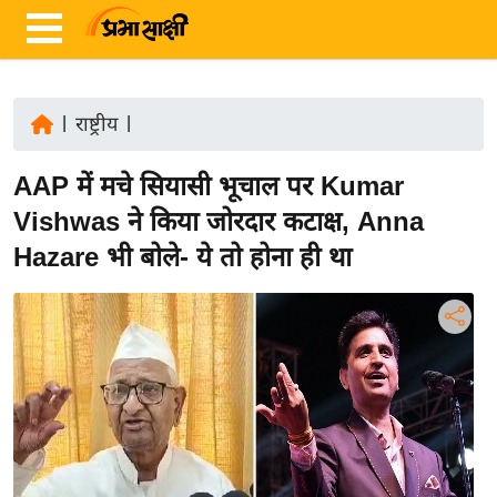
|
राष्ट्रीय
|
ता
AAP में मचे सियासी भूचाल पर Kumar
ज़ा
ख
Vishwas ने किया जोरदार कटाक्ष, Anna
ब
Hazare भी बोले- ये तो होना ही था
र
रा
ष्ट्री
य
अं
त
र्रा
ष्ट्री