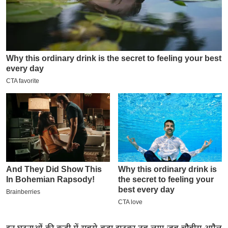
इ
म
ई
-
पे
प
र
मि
सा
ल
बे
मि
सा
ल
श