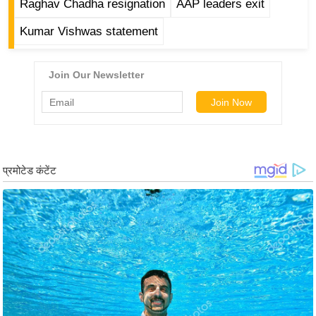
ड
Raghav Chadha resignation
AAP leaders exit
हॉ
Kumar Vishwas statement
ली
वु
ड
फि
ल्म
स
मी
क्षा
B
r
e
a
k
i
n