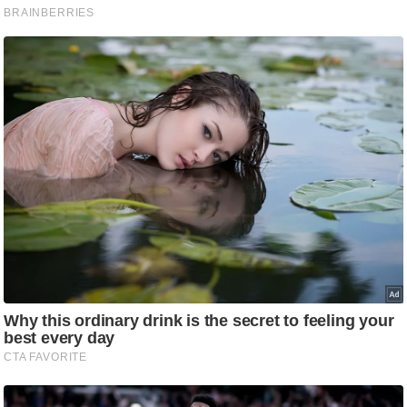
ट
ने
स
मं
त्रा
रि
ले
श
न
शि
प
रा
ज
नी
ति
वि
श्ले