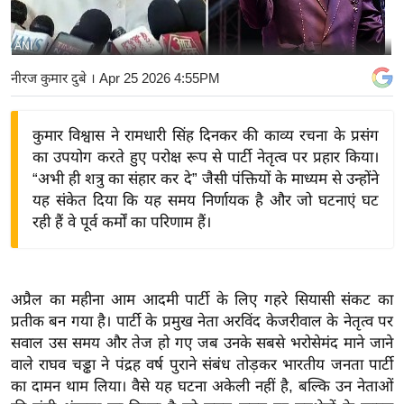
य
बि
ANI
ज़
नीरज कुमार दुबे
। Apr 25 2026 4:55PM
ने
स
कुमार विश्वास ने रामधारी सिंह दिनकर की काव्य रचना के प्रसंग
उ
का उपयोग करते हुए परोक्ष रूप से पार्टी नेतृत्व पर प्रहार किया।
द्यो
“अभी ही शत्रु का संहार कर दे” जैसी पंक्तियों के माध्यम से उन्होंने
ग
यह संकेत दिया कि यह समय निर्णायक है और जो घटनाएं घट
ज
रही हैं वे पूर्व कर्मों का परिणाम हैं।
ग
त
वि
अप्रैल का महीना आम आदमी पार्टी के लिए गहरे सियासी संकट का
शे
प्रतीक बन गया है। पार्टी के प्रमुख नेता अरविंद केजरीवाल के नेतृत्व पर
ष
सवाल उस समय और तेज हो गए जब उनके सबसे भरोसेमंद माने जाने
ज्ञ
वाले राघव चड्ढा ने पंद्रह वर्ष पुराने संबंध तोड़कर भारतीय जनता पार्टी
रा
का दामन थाम लिया। वैसे यह घटना अकेली नहीं है, बल्कि उन नेताओं