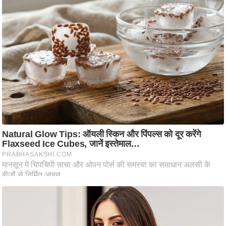
ति
ष
प्र
भु
म
हि
मा
/
ध
र्म
स्थ
ल
व्र
त
त्यो
हा
र