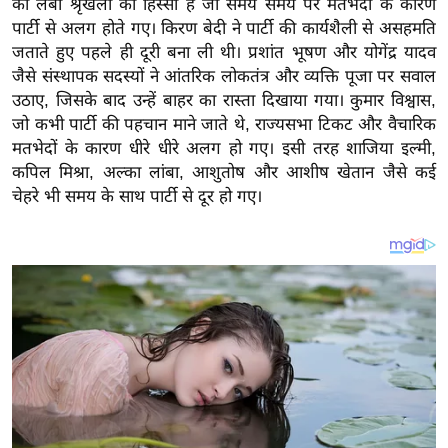
की लंबी श्रृंखला का हिस्सा है जो समय समय पर मतभेदों के कारण
य
पार्टी से अलग होते गए। किरण बेदी ने पार्टी की कार्यशैली से असहमति
ब
जताते हुए पहले ही दूरी बना ली थी। प्रशांत भूषण और योगेंद्र यादव
ज
जैसे संस्थापक सदस्यों ने आंतरिक लोकतंत्र और व्यक्ति पूजा पर सवाल
ट
उठाए, जिसके बाद उन्हें बाहर का रास्ता दिखाया गया। कुमार विश्वास,
खे
जो कभी पार्टी की पहचान माने जाते थे, राज्यसभा टिकट और वैचारिक
ल
मतभेदों के कारण धीरे धीरे अलग हो गए। इसी तरह शाजिया इल्मी,
कपिल मिश्रा, अल्का लांबा, आशुतोष और आशीष खेतान जैसे कई
क्रि
चेहरे भी समय के साथ पार्टी से दूर हो गए।
के
ट
I
P
L
2
0
2
6
क्रा