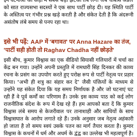
इन घटनाओं की कड़ी में सबसे बड़ा झटका तब लगा जब चौबीस अप्रैल
ख्सि
को सात राज्यसभा सदस्यों ने एक साथ पार्टी छोड़ दी। यह स्थिति पार्टी
य
के अस्तित्व पर गंभीर प्रश्न खड़े करती है और संकेत देती है कि अंदरूनी
त
असंतोष लंबे समय से पनप रहा था।
यं
ग
इसे भी पढ़ें:
AAP में 'बगावत' पर Anna Hazare का तंज,
इं
'पार्टी सही होती तो Raghav Chadha नहीं छोड़ते'
डि
या
इसी बीच, कुमार विश्वास का एक वीडियो सियासी गलियारों में चर्चा का
केंद्र बन गया। उन्होंने अपनी प्रस्तुति में रामधारी सिंह दिनकर की काव्य
सा
रचना के प्रसंग का उपयोग करते हुए परोक्ष रूप से पार्टी नेतृत्व पर प्रहार
हि
किया। “अभी ही शत्रु का संहार कर दे” जैसी पंक्तियों के माध्यम से
त्य
उन्होंने यह संकेत दिया कि यह समय निर्णायक है और जो घटनाएं घट
ज
रही हैं वे पूर्व कर्मों का परिणाम हैं। उनके इस काव्य पाठ को कई लोग
ग
राजनीतिक संदेश के रूप में देख रहे हैं। हम आपको बता दें कि कुमार
त
विश्वास लंबे समय से केजरीवाल पर तानाशाही और साथियों के साथ
ऑ
विश्वासघात के आरोप लगाते रहे हैं। उनके अनुसार जब नेतृत्व अहंकारी
टो
हो जाता है तो समय स्वयं उसके पतन का मार्ग तैयार करता है। कुमार
विश्वास के कथनों में धर्म और अधर्म के द्वंद्व का उल्लेख भी महत्वपूर्ण है।
व