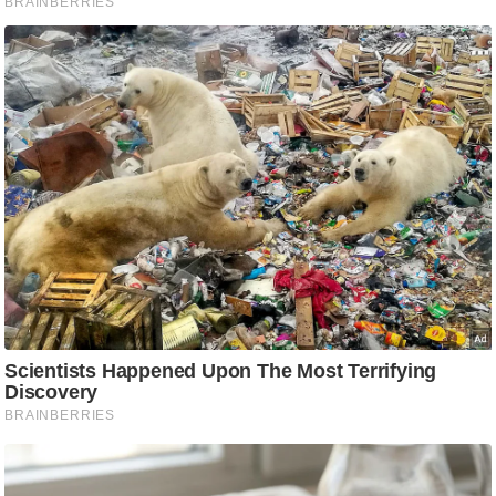
आ
र
.
आ
ई
.
चा
य
प
र
स
मी
क्षा
ध
र्म
ज्यो