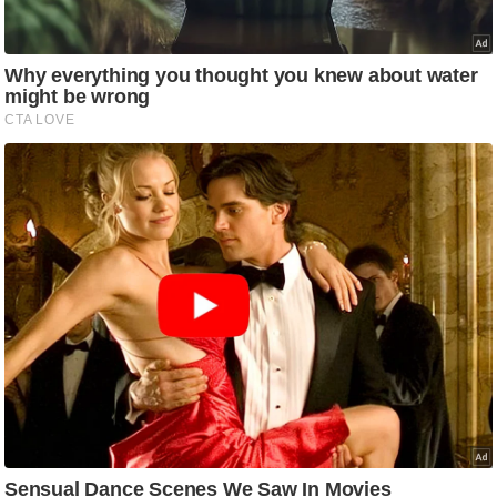
/
फै
श
न
घ
रे
लू
नु
स्खे
प
र्य
ट
न
स्थ
ल
फि