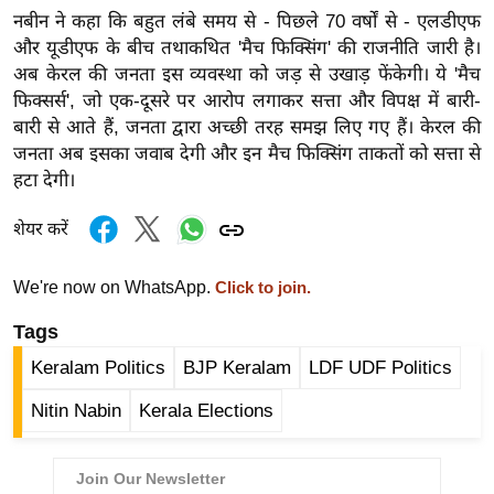
र्ल्ड
नबीन ने कहा कि बहुत लंबे समय से - पिछले 70 वर्षों से - एलडीएफ
और यूडीएफ के बीच तथाकथित 'मैच फिक्सिंग' की राजनीति जारी है।
न्यू
अब केरल की जनता इस व्यवस्था को जड़ से उखाड़ फेंकेगी। ये 'मैच
ज
फिक्सर्स', जो एक-दूसरे पर आरोप लगाकर सत्ता और विपक्ष में बारी-
ब्री
बारी से आते हैं, जनता द्वारा अच्छी तरह समझ लिए गए हैं। केरल की
फ
जनता अब इसका जवाब देगी और इन मैच फिक्सिंग ताकतों को सत्ता से
म
हटा देगी।
नो
रं
शेयर करें
ज
न
We're now on WhatsApp.
Click to join.
ज
Tags
ग
Keralam Politics
BJP Keralam
LDF UDF Politics
त
बॉ
Nitin Nabin
Kerala Elections
ली
वु