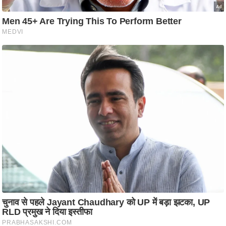
ति
ष
प्र
भु
म
हि
मा
/
ध
र्म
स्थ
ल
व्र
त
त्यो
हा
र