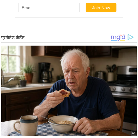
ड
हॉ
ली
वु
ड
फि
ल्म
स
मी
क्षा
B
r
e
a
k
i
n