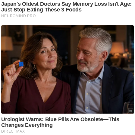
g
N
e
w
s
ला
इ
फ
स्टा
इ
ल
टे
क्नॉ
लॉ
जी
ब्यू
टी