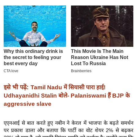
इ
म
ई
-
पे
प
र
मि
सा
ल
इसे भी पढ़ें:
Tamil Nadu में सियासी पारा हाई!
Udhayanidhi Stalin बोले- Palaniswami हैं BJP के
बे
aggressive slave
मि
सा
ल
एएनआई से बात करते हुए नबीन ने केरल में भाजपा के बढ़ते समर्थन
पर प्रकाश डाला और बताया कि पार्टी का वोट शेयर 2% से बढ़कर
श