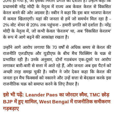
20% हो गया है, जो इसकी निरंतर प्रगति को दर्शाता है। उन्होंने कहा कि
ख्सि
प्रधानमंत्री नरेंद्र मोदी के नेतृत्व में राज्य अब केवल केरल से विकसित
य
केरल बनने की ओर अग्रसर है। नबीन ने कहा कि इस बार भाजपा केरल
त
में कमल खिलाएगी। यहां की जनता से हमें जो समर्थन मिल रहा है -
यं
2% वोट शेयर से 20% तक पहुंचना - हमारी प्रगति को दर्शाता है। नरेंद्र
ग
मोदी के नेतृत्व में, जो कभी केवल 'केरलम' था, अब 'विकसित केरलम'
इं
के रूप में आगे बढ़ने की आकांक्षा रखता है।
डि
उन्होंने आगे आरोप लगाया कि 70 वर्षों से अधिक समय से केरल की
या
राजनीति एलडीएफ और यूडीएफ के बीच मैच फिक्सिंग के चक्र से
सा
प्रभावित रही है। उनके अनुसार, दोनों गठबंधन एक-दूसरे पर आरोप
हि
लगाकर बारी-बारी से सत्ता में आते रहे हैं, और जनता अब इस पैटर्न को
त्य
अच्छी तरह समझ चुकी है। नबीन ने जोर देकर कहा कि केरल की
ज
जनता इन मैच फिक्सर्स को नकारने और उन्हें सत्ता से बेदखल करके इस
ग
राजनीतिक चक्र को समाप्त करने के लिए तैयार है।
त
इसे भी पढ़ें:
Leander Paes का जोरदार स्मैश, TMC छोड़
ऑ
BJP में हुए शामिल, West Bengal में राजनीतिक समीकरण
टो
गड़बड़ाए
व