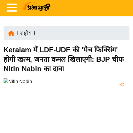
|
राष्ट्रीय
|
ता
Keralam में LDF-UDF की 'मैच फिक्सिंग'
ज़ा
ख
होगी खत्म, जनता कमल खिलाएगी: BJP चीफ
ब
Nitin Nabin का दावा
र
रा
ष्ट्री
य
अं
त
र्रा
ष्ट्री