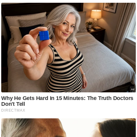
/
फै
श
न
घ
रे
लू
नु
स्खे
प
र्य
ट
न
स्थ
ल
फि