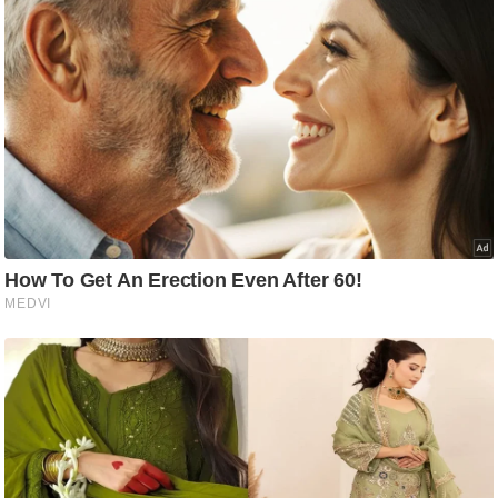
ट
ने
स
मं
त्रा
रि
ले
श
न
शि
प
रा
ज
नी
ति
वि
श्ले