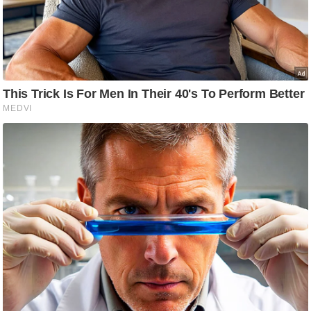
आ
र
.
आ
ई
.
चा
य
प
र
स
मी
क्षा
ध
र्म
ज्यो