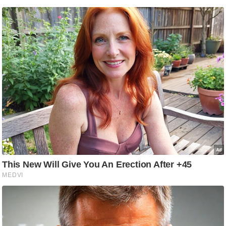
ष
ण
स
म
सा
म
यि
क
मा
तृ
भू
मि
स्तं
भ
ए
म
.