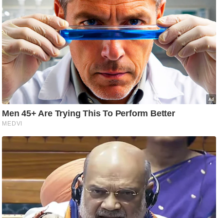
आ
र
.
आ
ई
.
चा
य
प
र
स
मी
क्षा
ध
र्म
ज्यो