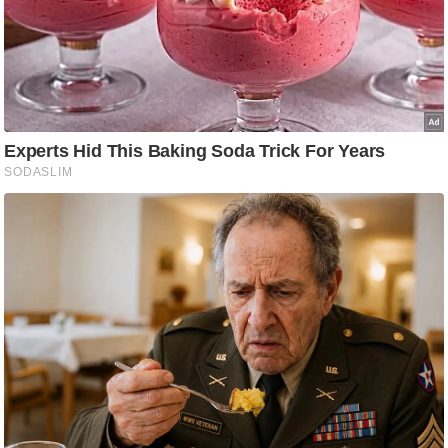
g
N
e
w
s
ला
इ
फ
स्टा
इ
ल
टे
क्नॉ
लॉ
जी
ब्यू
टी