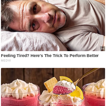
ड
हॉ
ली
वु
ड
फि
ल्म
स
मी
क्षा
B
r
e
a
k
i
n