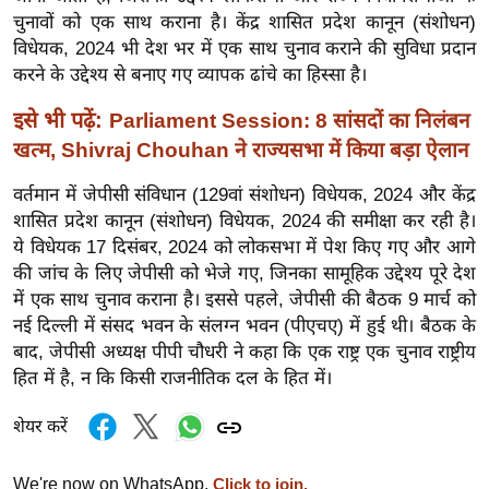
ख्सि
चुनावों को एक साथ कराना है। केंद्र शासित प्रदेश कानून (संशोधन)
य
विधेयक, 2024 भी देश भर में एक साथ चुनाव कराने की सुविधा प्रदान
त
करने के उद्देश्य से बनाए गए व्यापक ढांचे का हिस्सा है।
यं
इसे भी पढ़ें:
Parliament Session: 8 सांसदों का निलंबन
ग
खत्म, Shivraj Chouhan ने राज्यसभा में किया बड़ा ऐलान
इं
डि
वर्तमान में जेपीसी संविधान (129वां संशोधन) विधेयक, 2024 और केंद्र
या
शासित प्रदेश कानून (संशोधन) विधेयक, 2024 की समीक्षा कर रही है।
सा
ये विधेयक 17 दिसंबर, 2024 को लोकसभा में पेश किए गए और आगे
की जांच के लिए जेपीसी को भेजे गए, जिनका सामूहिक उद्देश्य पूरे देश
हि
में एक साथ चुनाव कराना है। इससे पहले, जेपीसी की बैठक 9 मार्च को
त्य
नई दिल्ली में संसद भवन के संलग्न भवन (पीएचए) में हुई थी। बैठक के
ज
बाद, जेपीसी अध्यक्ष पीपी चौधरी ने कहा कि एक राष्ट्र एक चुनाव राष्ट्रीय
ग
हित में है, न कि किसी राजनीतिक दल के हित में।
त
ऑ
शेयर करें
टो
व
We're now on WhatsApp.
Click to join.