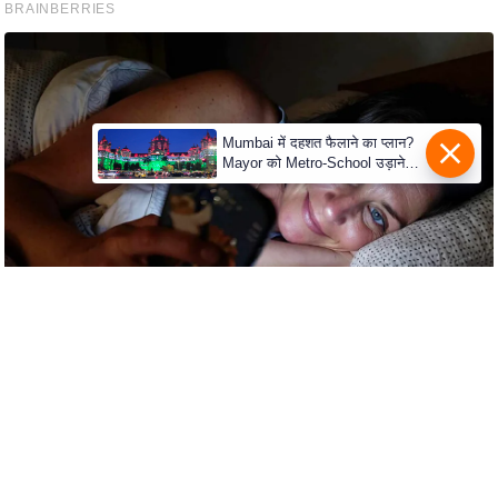
c
y
G
r
i
Mumbai में दहशत फैलाने का प्लान?
e
Mayor को Metro-School उड़ाने
v
की धमकी
a
n
c
e
R
e
d
r
e
s