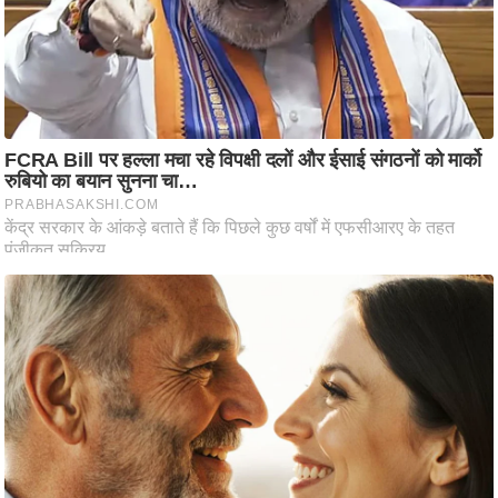
ति
ष
प्र
भु
म
हि
मा
/
ध
र्म
स्थ
ल
व्र
त
त्यो
हा
र