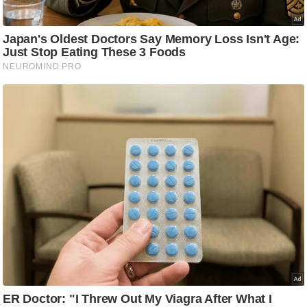
/
फै
श
न
घ
रे
लू
नु
स्खे
प
र्य
ट
न
स्थ
ल
फि