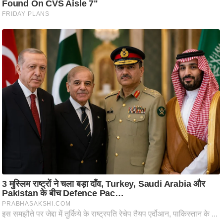
ट
ने
स
मं
त्रा
रि
ले
श
न
शि
प
रा
ज
नी
ति
वि
श्ले