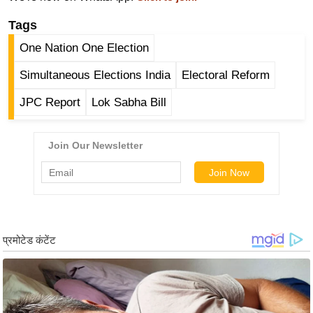
र्ल्ड
Tags
न्यू
One Nation One Election
ज
ब्री
Simultaneous Elections India
Electoral Reform
फ
JPC Report
Lok Sabha Bill
म
नो
रं
ज
न
ज
ग
त
बॉ
ली
वु