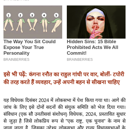
इ
म
ई
-
पे
प
र
मि
सा
इसे भी पढ़ें:
कंगना रनौत का राहुल गांधी पर वार, बोलीं- टपोरी
ल
की तरह करते हैं व्यवहार, उन्हें अपनी बहन से सीखना चाहिए
बे
मि
यह विधेयक दिसंबर 2024 में लोकसभा में पेश किया गया था। आगे की
सा
जांच के लिए इसे दोनों सदनों की संयुक्त समिति को भेज दिया गया।
संविधान (एक सौ उनतीसवां संशोधन) विधेयक, 2024, प्रस्तावित सुधार
ल
से जुड़ा है जिसे लोकप्रिय रूप से "एक राष्ट्र, एक चुनाव" के नाम से
श
जाना जाता है, जिसका उद्देश्य लोकसभा और राज्य विधानसभाओं के