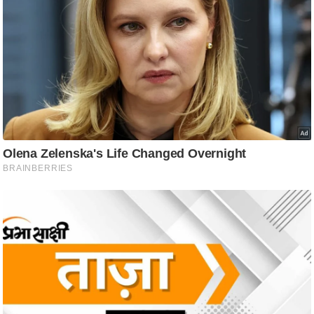
ट
ने
स
मं
त्रा
रि
ले
श
न
शि
प
रा
ज
नी
ति
वि
श्ले