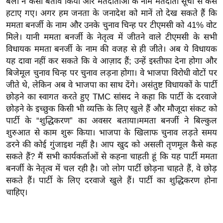
बलों ने कैसा बर्ताव किया और मतदाताओं के नाम मतदाता सूची से कैसे
र्ल्ड
हटाए गए। अगर हम जनता के जनादेश को मानें तो देख सकते हैं कि
न्यू
ममता बनर्जी के नाम और उनके चुनाव चिन्ह पर टीएमसी को 41% वोट
ज
मिले। यानी ममता बनर्जी के नेतृत्व में जीतने वाले टीएमसी के सभी
विधायक ममता बनर्जी के नाम की वजह से ही जीते। अब ये विधायक
ब्री
यह दावा नहीं कर सकते कि वे आज़ाद हैं; उन्हें इस्तीफा देना होगा और
फ
बिजेमूल चुनाव चिन्ह पर चुनाव लड़ना होगा। वे भाजपा विरोधी वोटों पर
म
जीते थे, लेकिन अब वे भाजपा का साथ देंगे। असंतुष्ट विधायकों के पार्टी
नो
छोड़ने का स्वागत करते हुए TMC सांसद ने कहा कि पार्टी के दरवाजे
रं
छोड़ने के इच्छुक किसी भी व्यक्ति के लिए खुले हैं और मौजूदा संकट को
ज
पार्टी के “शुद्धिकरण” का अवसर बताया।ममता बनर्जी ने बिल्कुल
न
शुरुआत से काम शुरू किया। भाजपा के खिलाफ चुनाव लड़ते समय
ज
डरने की कोई गुंजाइश नहीं है। आप खुद को असली तृणमूल कैसे कह
ग
सकते हैं? मैं सभी कार्यकर्ताओं से कहना चाहती हूं कि यह पार्टी ममता
त
बनर्जी के नेतृत्व में चल रही है। जो लोग पार्टी छोड़ना चाहते हैं, वे छोड़
सकते हैं। पार्टी के लिए दरवाजे खुले हैं। पार्टी का शुद्धिकरण होना
बॉ
चाहिए।
ली
वु