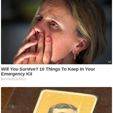
g
N
e
w
s
ला
इ
फ
स्टा
इ
ल
टे
क्नॉ
लॉ
जी
ब्यू
टी