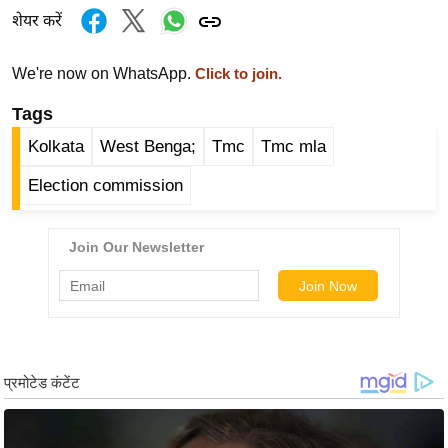
ड
शेयर करें
हॉ
ली
We're now on WhatsApp.
Click to join.
वु
ड
Tags
फि
Kolkata
West Benga;
Tmc
Tmc mla
ल्म
Election commission
स
मी
क्षा
B
r
e
a
k
i
n