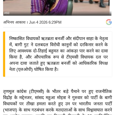
य
बि
ANI
ज़
अभिनय आकाश
। Jun 4 2026 6:29PM
ने
स
निष्कासित विधायकों ऋतब्रता बनर्जी और संदीपान साहा के नेतृत्व
उ
में, बागी गुट ने दलबदल विरोधी कानूनों को दरकिनार करने के
द्यो
लिए आवश्यक दो-तिहाई बहुमत का आंकड़ा पार करने का दावा
ग
किया है, और औपचारिक रूप से टीएमसी विधायक दल पर
ज
अपना दावा जताते हुए ऋतब्रता बनर्जी को आधिकारिक विपक्ष
ग
नेता (एलओपी) घोषित किया है।
त
वि
शे
तृणमूल कांग्रेस (टीएमसी) के भीतर बड़े पैमाने पर हुए राजनीतिक
ष
विद्रोह के मद्देनजर, सांसद महुआ मोइत्रा ने गुरुवार को पार्टी के बागी
ज्ञ
विधायकों पर तीखा हमला करते हुए उन पर भारतीय जनता पार्टी
रा
(भाजपा) के साथ गठबंधन करके मतदाताओं के साथ विश्वासघात करने