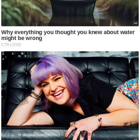
आ
र
.
आ
ई
.
चा
य
प
र
स
मी
क्षा
ध
र्म
ज्यो