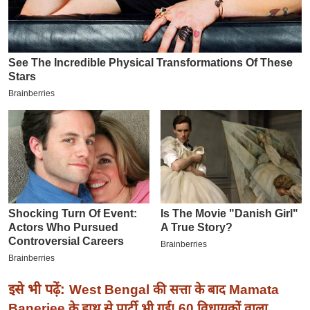
इ
म
ई
-
पे
प
र
मि
सा
ल
बे
मि
सा
ल
इसे भी पढ़ें:
West Bengal की सत्ता के बाद Mamata
श
Banerjee के हाथ से पार्टी भी गई! 60 विधायकों वाला