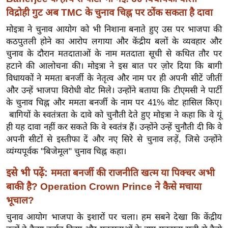
ख्सि
विद्रोही गुट अब TMC के चुनाव चिह्न पर ठोंक सकता है दावा
य
मोइत्रा ने चुनाव आयोग को भी निशाना बनाते हुए उस पर भाजपा की
त
कठपुतली होने का आरोप लगाया और केंद्रीय बलों के व्यवहार और
यं
चुनाव के दौरान मतदाताओं के नाम मतदाता सूची से कथित तौर पर
ग
हटाने की आलोचना की। मोइत्रा ने इस बात पर ज़ोर दिया कि बागी
इं
विधायकों ने ममता बनर्जी के नेतृत्व और नाम पर ही अपनी सीटें जीतीं
डि
और उन्हें भाजपा विरोधी वोट मिले। उन्होंने बताया कि टीएमसी ने पार्टी
या
के चुनाव चिह्न और ममता बनर्जी के नाम पर 41% वोट हासिल किए।
सा
बागियों के स्वतंत्रता के दावे को चुनौती देते हुए मोइत्रा ने कहा कि वे यूं
ही यह दावा नहीं कर सकते कि वे स्वतंत्र हैं। उन्होंने उन्हें चुनौती दी कि वे
हि
अपनी सीटों से इस्तीफा दें और नए सिरे से चुनाव लड़ें, जिसे उन्होंने
त्य
व्यंग्यपूर्वक "बिजेमूल" चुनाव चिह्न कहा।
ज
ग
इसे भी पढ़ें:
ममता बनर्जी की राजनीति खत्म या पिक्चर अभी
त
बाकी है? Operation Crown Prince ने कैसे मचाया
ऑ
भूचाल?
टो
चुनाव आयोग भाजपा के इशारों पर चला। हम सबने देखा कि केंद्रीय
व