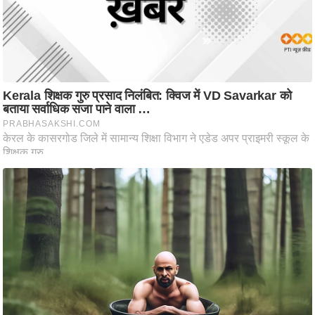
ष
ण
स
म
सा
म
यि
क
मा
तृ
भू
मि
स्तं
भ
ए
म
.