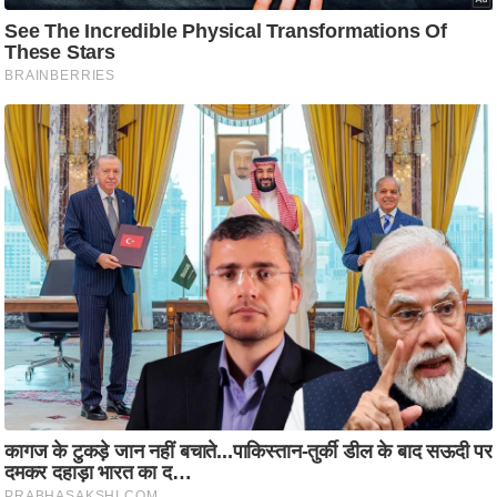
ति
ष
प्र
भु
म
हि
मा
/
ध
र्म
स्थ
ल
व्र
त
त्यो
हा
र