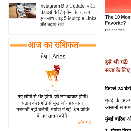
Instagram Bio Update: कंटेंट
स्तंभ
क्रिएटर्स के लिए गेम चेंजर, अब
एम.
एक साथ जोड़ें 5 Multiple Links
आर.
और बढ़ाएं रीच
आई.
चाय पर
आज का राशिफल
समीक्षा
मेष | Aries
धर्म
इसे भी पढ़ें:
ज्योतिष
सजा के लिए
प्रभु
महिमा/
पिछले 24 घंटो
धर्मस्थल
नए लोगों से भेंट होंगी, जो लाभदायक होगी।
व्रत
मुंबई के अलग
संतान की प्रगति से सुख और प्रसन्नता।
आसानी से सम
त्योहार
मनमर्जी नहीं चलेगी, मर्यादा में रहें। धन प्राप्ति
के नए साधन बनेंगे।
राशिफल
मुंबई बारिश 
और पढ़ें
विशेष
1. मौसम विभाग