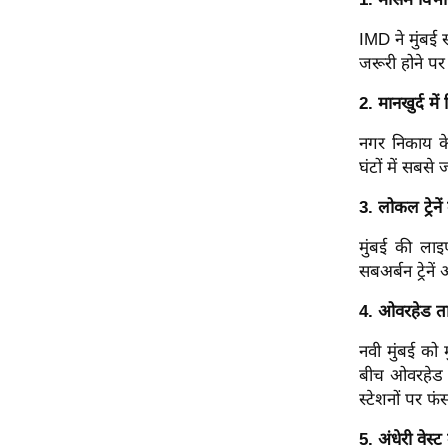
विश्लेषण
ट्रेंडिंग
IMD ने मुंबई 
जरूरी होने पर
Q
2. मानखुर्द में
u
i
नगर निकाय क
c
घंटों में सबसे
k
3. लोकल ट्रेनें
L
i
मुंबई की लाइफ
n
सबअर्बन ट्रेनें
k
s
4. ओवरहेड ता
विधानसभा
नवी मुंबई को 
बीच ओवरहेड त
चुनाव
स्टेशनों पर फ
फोटो
वीडियो
5. अंधेरी वेस