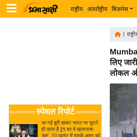
राष्ट्रीय
अंतर्राष्ट्रीय
बिज़नेस
Latest
ता
News
|
राष्ट्र
ज़ा
in
ख
Mumbai 
Hindi
ब
लिए जारी
र
Hindi
लोकल और
राष्ट्रीय
News
अंतर्राष्ट्रीय
Live
बिज़नेस
उद्योग
Breaking
स्पेशल रिपोर्ट
जगत
News in
विशेषज्ञ
Hindi
आ गई बुरी खबर! भारत पर फूटने
राय
ही वाला है ट्रंप का ये खतरनाक
'बम', 10 प्वाइंट में इसके असर को