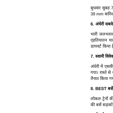
ऑडियो
बुधवार सुबह 7
इंफ़ोग्राफ़िक
39 mm बारिश द
राज्यों से
6. अंधेरी सबवे
शहरों से
भारी जलभराव
वेब स्टोरी
एहतियातन यात
कार्टून
डायवर्ट किया ह
Short
7. स्वामी विव
Videos
अंधेरी में ए
iOS App
गया। रास्ते स
About us
तैनात किया ग
Contact Editor
8. BEST बसें 
Advertise
Privacy Policy
लोकल ट्रेनों 
की बसें सड़कों
Grievance
Redressal