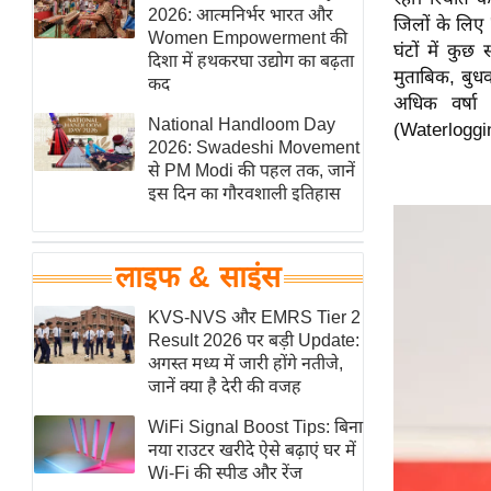
हॉलीवुड
2026: आत्मनिर्भर भारत और
जिलों के लिए 
Women Empowerment की
फिल्म समीक्षा
घंटों में कु
दिशा में हथकरघा उद्योग का बढ़ता
मुताबिक, बुधव
Breaking
कद
अधिक वर्षा
News
National Handloom Day
(Waterloggin
लाइफस्टाइल
2026: Swadeshi Movement
से PM Modi की पहल तक, जानें
टेक्नॉलॉजी
इस दिन का गौरवशाली इतिहास
ब्यूटी/फैशन
घरेलू नुस्खे
लाइफ & साइंस
पर्यटन स्थल
फिटनेस मंत्रा
KVS-NVS और EMRS Tier 2
Result 2026 पर बड़ी Update:
रिलेशनशिप
अगस्त मध्य में जारी होंगे नतीजे,
राजनीति
जानें क्या है देरी की वजह
विश्लेषण
WiFi Signal Boost Tips: बिना
समसामयिक
नया राउटर खरीदे ऐसे बढ़ाएं घर में
Wi-Fi की स्पीड और रेंज
मातृभूमि