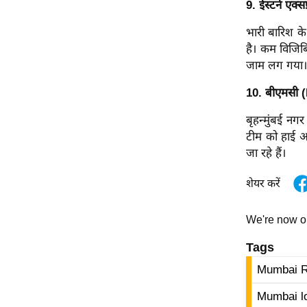
9. ईस्टर्न एक्स
Code Of Ethics
भारी बारिश के
RSS
है। कम विजिबि
Our Team
जाम लग गया। हा
Expert Panel
10. बीएमसी 
Loksabhachunav
बृहन्मुंबई नग
Android App
टीम को हाई अ
जा रहे हैं।
शेयर करें
We're now 
Tags
Mumbai R
Mumbai lo