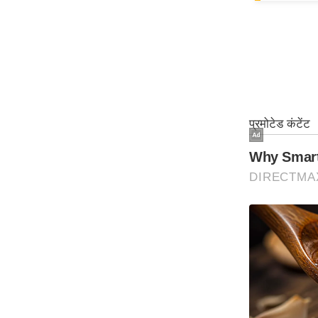
Code Of Ethics
RSS
Our Team
Expert Panel
Loksabhachunav
Android App