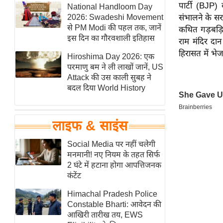
पार्टी (BJP)
हॉलीवुड
National Handloom Day
2026: Swadeshi Movement
संभालने के स
फिल्म समीक्षा
से PM Modi की पहल तक, जानें
कथित गड़बड़िय
Breaking
इस दिन का गौरवशाली इतिहास
राम मंदिर दा
News
हिरासत में भे
Hiroshima Day 2026: एक
लाइफस्टाइल
परमाणु बम ने ली लाखों जानें, US
Attack की उस काली सुबह ने
टेक्नॉलॉजी
बदल दिया World History
ब्यूटी/फैशन
घरेलू नुस्खे
लाइफ & साइंस
पर्यटन स्थल
फिटनेस मंत्रा
Social Media पर नहीं चलेगी
मनमानी! नए नियम के तहत सिर्फ
रिलेशनशिप
2 घंटे में हटाना होगा आपत्तिजनक
राजनीति
कंटेंट
विश्लेषण
Himachal Pradesh Police
समसामयिक
Constable Bharti: आवेदन की
आखिरी तारीख तय, EWS
मातृभूमि