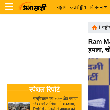
राष्ट्रीय
अंतर्राष्ट्रीय
बिज़नेस
Latest
ता
News
|
राष्ट्र
ज़ा
in
ख
Ram Man
Hindi
ब
हमला, चो
र
Hindi
राष्ट्रीय
News
अंतर्राष्ट्रीय
Live
बिज़नेस
उद्योग
Breaking
स्पेशल रिपोर्ट
जगत
News in
विशेषज्ञ
Hindi
बलूचिस्तान का 70% क्षेत्र गंवाया,
राय
खैबर को तालिबान ने कब्जाया,
PoK में गोलियों से आवाज को