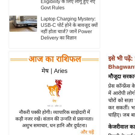
Eligibility के लिए लागू हुए नए
स्तंभ
Govt Rules
एम.
Laptop Charging Mystery:
आर.
USB-C पोर्ट होने के बावजूद क्यों
नहीं होता चार्ज? जानें Power
आई.
Delivery का विज्ञान
चाय पर
समीक्षा
आज का राशिफल
इसे भी पढ़ें:
धर्म
Bhagwant M
ज्योतिष
मेष | Aries
मौजूदा सरकार
प्रभु
महिमा/
प्रेस कॉन्फ्रे
में आरोपी लोगो
धर्मस्थल
चोरों को सज़ा
व्रत
कर सकतीं। भग
त्योहार
नौकरी पक्की होगी। व्यापारिक साझेदारी में
चाहिए। जब ​​ब
कड़ी नजर रखें। संतान की उन्नति से प्रसन्नता।
राशिफल
अशुभ समाचार, धन हानि और दुर्घटना।
केजरीवाल का
विशेष
और पढ़ें