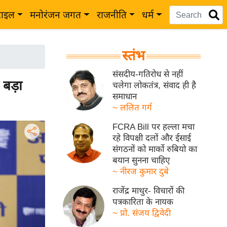
टाइल
मनोरंजन जगत
राजनीति
धर्म
स्तंभ
संसदीय-गतिरोध से नहीं
बड़ा
चलेगा लोकतंत्र, संवाद ही है
समाधान
~ ललित गर्ग
FCRA Bill पर हल्ला मचा
रहे विपक्षी दलों और ईसाई
संगठनों को मार्को रुबियो का
बयान सुनना चाहिए
~ नीरज कुमार दुबे
राजेंद्र माथुर- विचारों की
पत्रकारिता के नायक
~ प्रो. संजय द्विवेदी