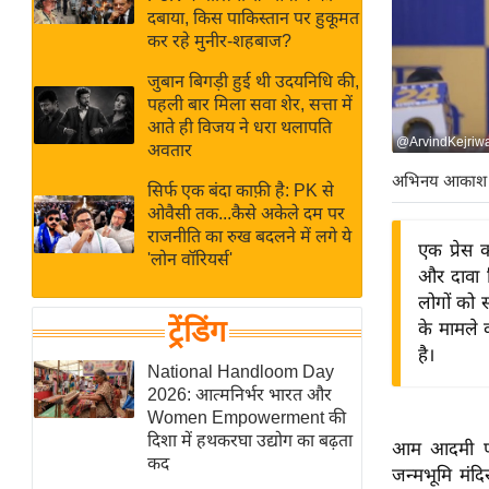
बजट
Hindi
दबाया, किस पाकिस्तान पर हुकूमत
खेल
News
कर रहे मुनीर-शहबाज?
क्रिकेट
जुबान बिगड़ी हुई थी उदयनिधि की,
Hindi
IPL
पहली बार मिला सवा शेर, सत्ता में
आते ही विजय ने धरा थलापति
Videos
2026
@ArvindKejriwa
अवतार
क्राइम
अभिनय आकाश
सिर्फ एक बंदा काफ़ी है: PK से
ई-पेपर
ओवैसी तक...कैसे अकेले दम पर
मिसाल बेमिसाल
राजनीति का रुख बदलने में लगे ये
एक प्रेस 
'लोन वॉरियर्स'
शख्सियत
और दावा 
यंग इंडिया
लोगों को 
ट्रेंडिंग
के मामले 
साहित्य जगत
है।
ऑटो वर्ल्ड
National Handloom Day
2026: आत्मनिर्भर भारत और
न्यूज ब्रीफ
Women Empowerment की
मनोरंजन जगत
दिशा में हथकरघा उद्योग का बढ़ता
आम आदमी पार्
कद
बॉलीवुड
जन्मभूमि मंदि