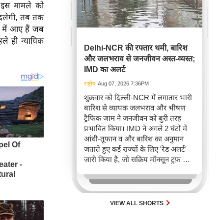
े इस मामले को
बदलेगी, तब तक
 में आए हैं जब
ले ही न्यायिक
Delhi-NCR की रफ्तार थमी, बारिश
और जलभराव से जनजीवन अस्त-व्यस्त;
IMD का अलर्ट
राष्ट्रीय
Aug 07, 2026 7:36PM
शुक्रवार को दिल्ली-NCR में लगातार भारी
बारिश से व्यापक जलभराव और भीषण
ट्रैफिक जाम ने जनजीवन को बुरी तरह
प्रभावित किया। IMD ने अगले 2 घंटों में
आंधी-तूफान व और बारिश का अनुमान
जताते हुए कई राज्यों के लिए 'रेड अलर्ट'
जारी किया है, जो सक्रिय मॉनसून ट्रफ़ और
चक्रवाती हवाओं के घेरे का परिणाम है,
जिससे यातायात बाधित होने के साथ-साथ
सफदरजंग अस्पताल में भी जलभराव की
स्थिति बनी।
VIEW ALL SHORTS