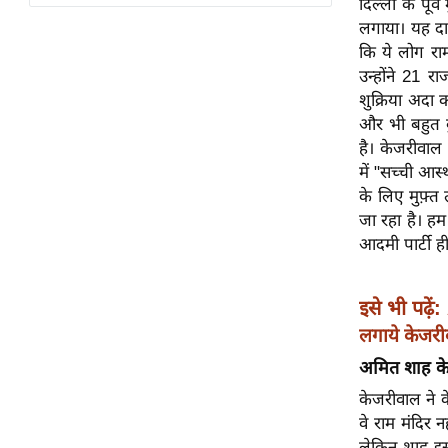
दिल्ली के पूर
विश्लेषण
लगाया। यह दा
ट्रेंडिंग
कि ये लोग राम
उन्होंने 21 र
Q
शुक्रिया अदा
u
और भी बहुत कु
i
है। केजरीवाल
c
में "सच्ची आस्
k
के लिए मुफ़्
L
जा रहा है। हम
i
आदमी पार्टी ही
n
k
इसे भी पढ़ें:
s
लगाये केजर
विधानसभा
अमित शाह के
चुनाव
केजरीवाल ने के
फोटो
वे राम मंदिर 
वीडियो
लेकिन शाह इस 