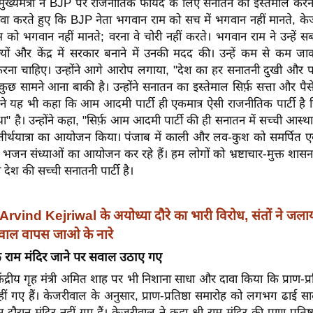
्व मुख्यमंत्री ने BJP पर राजनीतिक फायदे के लिए सनातन का इस्तेमाल क
वा करते हुए कि BJP नेता भगवान राम को सच में भगवान नहीं मानते, के
 को भगवान नहीं मानते; वरना वे चोरी नहीं करते। भगवान राम ने उन्हें स
ाज्यों और केंद्र में सरकार बनाने में उनकी मदद की। उन्हें कम से कम
 करना चाहिए। उन्होंने आगे आरोप लगाया, "देश का हर सनातनी दुखी और प
छ सामने आना बाकी है। उन्होंने सनातन का इस्तेमाल सिर्फ़ सत्ता और पै
 ने यह भी कहा कि आम आदमी पार्टी ही एकमात्र ऐसी राजनीतिक पार्टी ह
था" है। उन्होंने कहा, "सिर्फ़ आम आदमी पार्टी की ही सनातन में सच्ची आस्था
त तीर्थयात्रा का आयोजन किया। पंजाब में काली और लव-कुश को समर्पित ए
 भजन संध्याओं का आयोजन कर रहे हैं। हम लोगों को भ्रष्टाचार-मुक्त शासन 
 देश की सच्ची सनातनी पार्टी है।
Arvind Kejriwal के अयोध्या दौरे का भारी विरोध, संतों ने जला
ीवाल वापस जाओ के नारे
 राम मंदिर जाने पर सवाल उठाए गए
ंद्रीय गृह मंत्री अमित शाह पर भी निशाना साधा और दावा किया कि प्राण-प्रत
नहीं गए हैं। केजरीवाल के अनुसार, प्राण-प्रतिष्ठा समारोह को लगभग ढाई साल
दौरान मंदिर नहीं गए हैं। केजरीवाल ने कहा श्री राम मंदिर की प्राण-प्रतिष