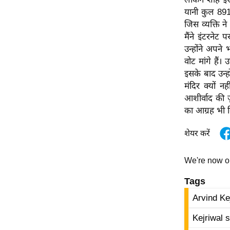
ऑडियो
यानी कुल 891 
जिस व्यक्ति न
इंफ़ोग्राफ़िक
मैंने इंटरने
राज्यों से
उन्होंने अपने
शहरों से
वोट मांगे हैं
इसके बाद उन्हो
वेब स्टोरी
मंदिर क्यों 
कार्टून
आशीर्वाद की 
Short
का आग्रह भी क
Videos
शेयर करें
iOS App
About us
We're now 
Contact Editor
Tags
Advertise
Arvind Ke
Privacy Policy
Grievance
Kejriwal 
Redressal