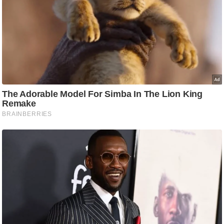
g
N
e
w
s
ला
इ
फ
स्टा
इ
ल
टे
क्नॉ
लॉ
जी
ब्यू
टी