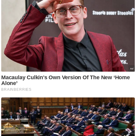
ति
ष
प्र
भु
म
हि
मा
/
ध
र्म
स्थ
ल
व्र
त
त्यो
हा
र