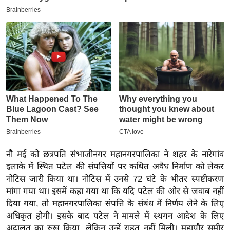
इ
म
ई
-
पे
प
र
मि
सा
ल
नौ मई को छत्रपति संभाजीनगर महानगरपालिका ने शहर के नारेगांव
बे
इलाके में स्थित पटेल की संपत्तियों पर कथित अवैध निर्माण को लेकर
मि
नोटिस जारी किया था। नोटिस में उनसे 72 घंटे के भीतर स्पष्टीकरण
सा
मांगा गया था। इसमें कहा गया था कि यदि पटेल की ओर से जवाब नहीं
दिया गया, तो महानगरपालिका संपत्ति के संबंध में निर्णय लेने के लिए
ल
अधिकृत होगी। इसके बाद पटेल ने मामले में स्थगन आदेश के लिए
श
अदालत का रुख किया, लेकिन उन्हें राहत नहीं मिली। महापौर समीर