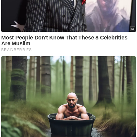
/
फै
श
न
घ
रे
लू
नु
स्खे
प
र्य
ट
न
स्थ
ल
फि