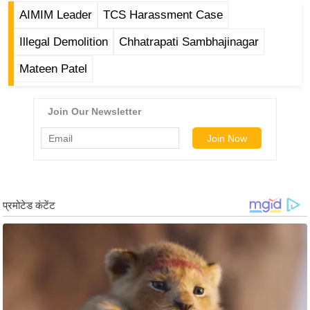
ड
AIMIM Leader
TCS Harassment Case
हॉ
ली
Illegal Demolition
Chhatrapati Sambhajinagar
वु
Mateen Patel
ड
फि
ल्म
स
मी
क्षा
B
r
e
a
k
i
n