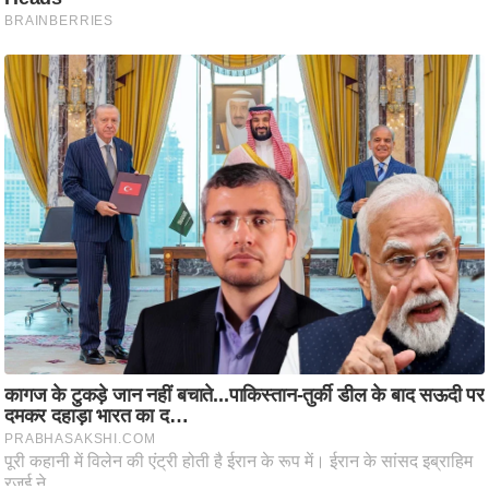
ष
ण
स
म
सा
म
यि
क
मा
तृ
भू
मि
स्तं
भ
ए
म
.