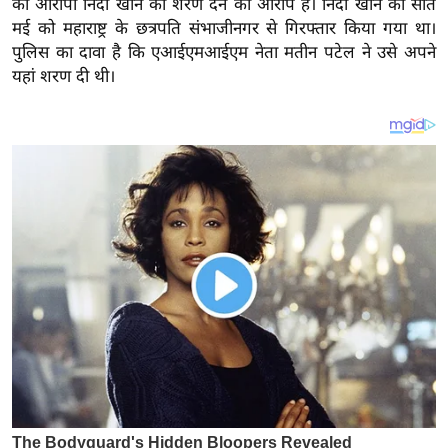
की आरोपी निदा खान को शरण देने का आरोप है। निदा खान को सात
य
मई को महाराष्ट्र के छत्रपति संभाजीनगर से गिरफ्तार किया गया था।
ब
पुलिस का दावा है कि एआईएमआईएम नेता मतीन पटेल ने उसे अपने
ज
यहां शरण दी थी।
ट
खे
ल
क्रि
के
ट
I
P
L
2
0
2
6
क्रा