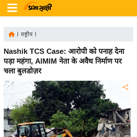
|
राष्ट्रीय
|
ता
Nashik TCS Case: आरोपी को पनाह देना
ज़ा
ख
पड़ा महंगा, AIMIM नेता के अवैध निर्माण पर
ब
चला बुलडोज़र
र
रा
ष्ट्री
य
अं
त
र्रा
ष्ट्री