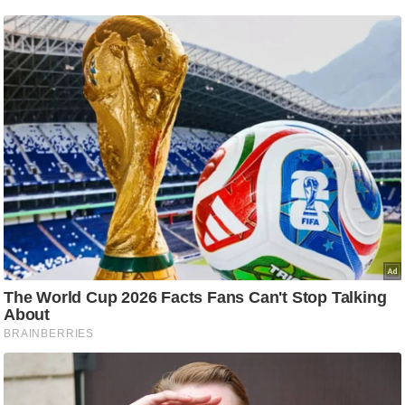
आ
र
.
आ
ई
.
चा
य
प
र
स
मी
क्षा
ध
र्म
ज्यो