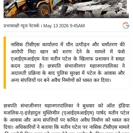
य
बि
ANI
प्रतिरूप फोटो
ज़
प्रभासाक्षी न्यूज नेटवर्क
। May 13 2026 9:45AM
ने
स
नासिक टीसीएस कार्यालय में यौन उत्पीड़न और धर्मांतरण की
उ
आरोपी निदा खान को शरण देने के मामले में फंसे
द्यो
एआईएमआईएम नेता मतीन पटेल के खिलाफ प्रशासन ने सख्त
ग
कदम उठाया है। छत्रपति संभाजीनगर महानगरपालिका ने
ज
अदालती प्रक्रिया के बाद पुलिस सुरक्षा में पटेल के आवास और
ग
अन्य संपत्तियों पर बने अवैध निर्माणों को ध्वस्त कर दिया।
त
वि
शे
छत्रपति संभाजीनगर महानगरपालिका ने बुधवार को ऑल इंडिया
ष
मजलिस-ए-इत्तेहादुल मुस्लिमीन (एआईएमआईएम) पार्षद मतीन पटेल
ज्ञ
के आवास और अन्य संपत्तियों पर कथित अवैध निर्माण को ध्वस्त कर
रा
दिया। अधिकारियों ने बताया कि मतीन पटेल पर नासिक टीसीएस मामले