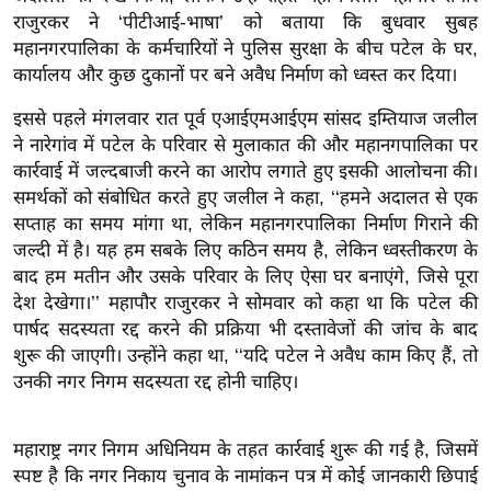
ख्सि
राजुरकर ने ‘पीटीआई-भाषा’ को बताया कि बुधवार सुबह
य
महानगरपालिका के कर्मचारियों ने पुलिस सुरक्षा के बीच पटेल के घर,
त
कार्यालय और कुछ दुकानों पर बने अवैध निर्माण को ध्वस्त कर दिया।
यं
इससे पहले मंगलवार रात पूर्व एआईएमआईएम सांसद इम्तियाज जलील
ग
ने नारेगांव में पटेल के परिवार से मुलाकात की और महानगपालिका पर
इं
कार्रवाई में जल्दबाजी करने का आरोप लगाते हुए इसकी आलोचना की।
डि
समर्थकों को संबोधित करते हुए जलील ने कहा, ‘‘हमने अदालत से एक
या
सप्ताह का समय मांगा था, लेकिन महानगरपालिका निर्माण गिराने की
सा
जल्दी में है। यह हम सबके लिए कठिन समय है, लेकिन ध्वस्तीकरण के
हि
बाद हम मतीन और उसके परिवार के लिए ऐसा घर बनाएंगे, जिसे पूरा
देश देखेगा।’’ महापौर राजुरकर ने सोमवार को कहा था कि पटेल की
त्य
पार्षद सदस्यता रद्द करने की प्रक्रिया भी दस्तावेजों की जांच के बाद
ज
शुरू की जाएगी। उन्होंने कहा था, ‘‘यदि पटेल ने अवैध काम किए हैं, तो
ग
उनकी नगर निगम सदस्यता रद्द होनी चाहिए।
त
ऑ
महाराष्ट्र नगर निगम अधिनियम के तहत कार्रवाई शुरू की गई है, जिसमें
टो
स्पष्ट है कि नगर निकाय चुनाव के नामांकन पत्र में कोई जानकारी छिपाई
व