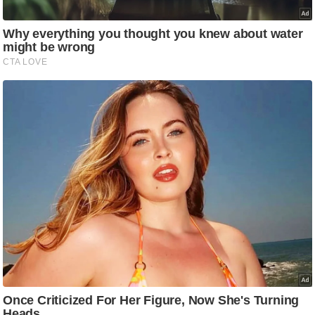
ट
ने
स
मं
त्रा
रि
ले
श
न
शि
प
रा
ज
नी
ति
वि
श्ले