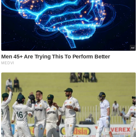
ति
ष
प्र
भु
म
हि
मा
/
ध
र्म
स्थ
ल
व्र
त
त्यो
हा
र