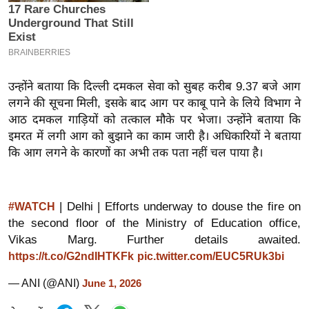
इ
म
ई
-
उन्होंने बताया कि दिल्ली दमकल सेवा को सुबह करीब 9.37 बजे आग
पे
लगने की सूचना मिली, इसके बाद आग पर काबू पाने के लिये विभाग ने
प
आठ दमकल गाड़ियों को तत्काल मौके पर भेजा। उन्होंने बताया कि
र
इमरत में लगी आग को बुझाने का काम जारी है। अधिकारियों ने बताया
मि
कि आग लगने के कारणों का अभी तक पता नहीं चल पाया है।
सा
ल
| Delhi | Efforts underway to douse the fire on
#WATCH
बे
the second floor of the Ministry of Education office,
मि
Vikas Marg. Further details awaited.
सा
https://t.co/G2ndIHTKFk
pic.twitter.com/EUC5RUk3bi
ल
— ANI (@ANI)
June 1, 2026
श