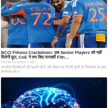
आ
र
.
आ
ई
.
चा
य
प
र
स
मी
क्षा
ध
र्म
ज्यो