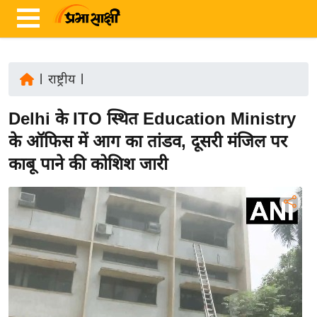
|
राष्ट्रीय
|
ता
Delhi के ITO स्थित Education Ministry
ज़ा
ख
के ऑफिस में आग का तांडव, दूसरी मंजिल पर
ब
काबू पाने की कोशिश जारी
र
रा
ष्ट्री
य
अं
त
र्रा
ष्ट्री