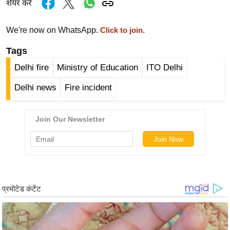
शेयर करें
ख्सि
य
त
We're now on WhatsApp.
Click to join.
यं
Tags
ग
Delhi fire
Ministry of Education
ITO Delhi
इं
डि
Delhi news
Fire incident
या
सा
हि
त्य
ज
ग
त
ऑ
टो
व