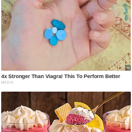
र्ल्ड
न्यू
ज
ब्री
फ
म
नो
रं
ज
न
ज
ग
त
बॉ
ली
वु