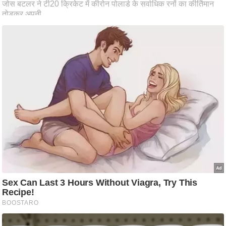
ट
ने
स
मं
त्रा
रि
ले
श
न
शि
प
रा
ज
नी
ति
वि
श्ले