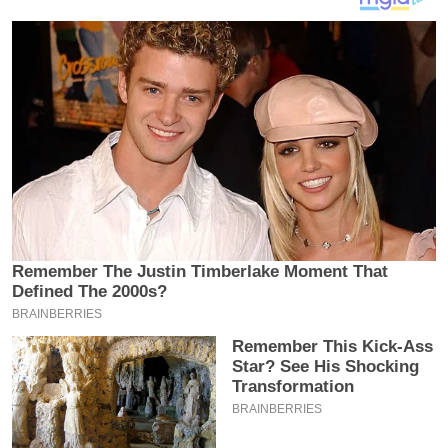
य
ब
ज
ट
खे
ल
क्रि
के
ट
I
P
L
2
0
2
6
क्रा