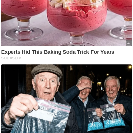
ड
हॉ
ली
वु
ड
फि
ल्म
स
मी
क्षा
B
r
e
a
k
i
n