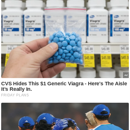
ष
ण
स
म
सा
म
यि
क
मा
तृ
भू
मि
स्तं
भ
ए
म
.