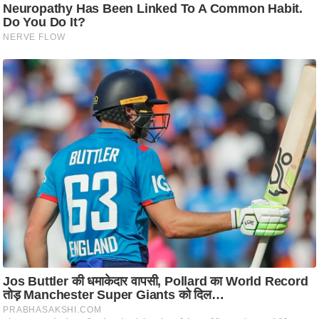
/
फै
श
न
घ
रे
लू
नु
स्खे
प
र्य
ट
न
स्थ
ल
फि