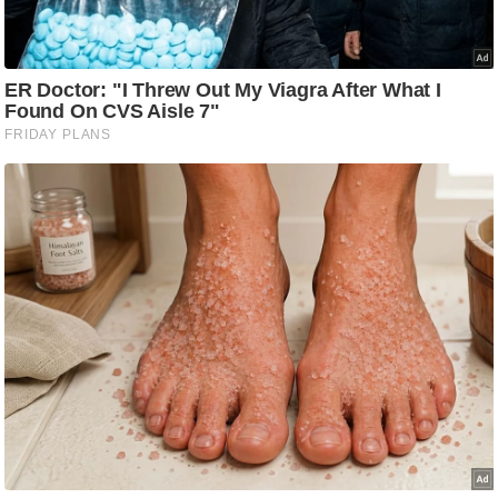
g
N
e
w
s
ला
इ
फ
स्टा
इ
ल
टे
क्नॉ
लॉ
जी
ब्यू
टी