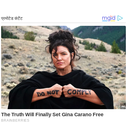
ड
हॉ
ली
वु
ड
फि
ल्म
स
मी
क्षा
B
r
e
a
k
i
n