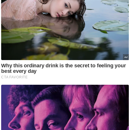
/
फै
श
न
घ
रे
लू
नु
स्खे
प
र्य
ट
न
स्थ
ल
फि