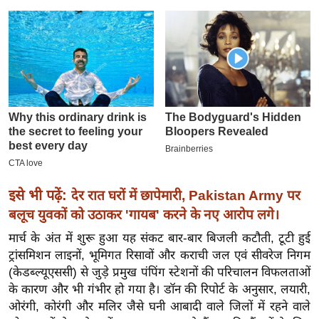
इ
म
ई
-
पे
प
र
मि
सा
ल
इसे भी पढ़ें:
देर रात घरों में छापेमारी, Pakistan Army पर
बलूच युवकों को उठाकर 'गायब' करने के नए आरोप लगे।
बे
मार्च के अंत में शुरू हुआ यह संकट बार-बार बिजली कटौती, टूटी हुई
मि
ट्रांसमिशन लाइनों, भूमिगत रिसावों और कराची जल एवं सीवरेज निगम
सा
(केडब्ल्यूएससी) से जुड़े प्रमुख पंपिंग स्टेशनों की परिचालन विफलताओं
ल
के कारण और भी गंभीर हो गया है। डॉन की रिपोर्ट के अनुसार, लयारी,
श
ओरंगी, कोरंगी और मलिर जैसे घनी आबादी वाले जिलों में रहने वाले