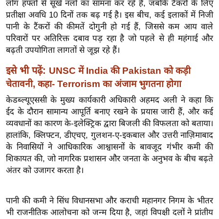
लोग हफ्तों से सूखे नलों का सामना कर रहे हैं, जबकि टैंकरों के लिए
ख्सि
प्रतीक्षा अवधि 10 दिनों तक बढ़ गई है। इस बीच, कई इलाकों में निजी
य
पानी के टैंकरों की कीमतें दोगुनी हो गई हैं, जिससे कम आय वाले
त
परिवारों पर अतिरिक्त दबाव पड़ रहा है जो पहले से ही महंगाई और
यं
बढ़ती उपयोगिता लागतों से जूझ रहे हैं।
ग
इं
इसे भी पढ़ें:
UNSC में India की Pakistan को कड़ी
डि
चेतावनी, कहा- Terrorism का अंजाम भुगतना होगा
या
केडब्ल्यूएससी के मुख्य कार्यकारी अधिकारी अहमद अली ने कहा कि
सा
ईद के दौरान सामान्य आपूर्ति बनाए रखने के प्रयास जारी हैं, और कई
हि
व्यवधानों का कारण के-इलेक्ट्रिक द्वारा बिजली की विफलता को बताया।
हालांकि, क्लिफ्टन, डीएचए, गुलशन-ए-इकबाल और उत्तरी नाज़िमाबाद
त्य
के निवासियों ने आधिकारिक आश्वासनों के बावजूद गंभीर कमी की
ज
शिकायत की, जो नागरिक प्रशासन और जनता के अनुभव के बीच बढ़ते
ग
अंतर को उजागर करता है।
त
ऑ
पानी की कमी ने सिंध विधानसभा और कराची महानगर निगम के भीतर
टो
भी राजनीतिक आलोचना को जन्म दिया है, जहां विपक्षी दलों ने प्रांतीय
व