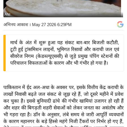
य
बि
ANI
ज़
अभिनय आकाश
। May 27 2026 6:29PM
ने
स
मार्च के अंत में शुरू हुआ यह संकट बार-बार बिजली कटौती,
उ
टूटी हुई ट्रांसमिशन लाइनों, भूमिगत रिसावों और कराची जल एवं
द्यो
सीवरेज निगम (केडब्ल्यूएससी) से जुड़े प्रमुख पंपिंग स्टेशनों की
ग
परिचालन विफलताओं के कारण और भी गंभीर हो गया है।
ज
ग
त
पाकिस्तान में ईद अल-अधा के अवसर पर, इसके वित्तीय केंद्र कराची के
वि
लाखों निवासी बढ़ते जल संकट से जूझ रहे हैं, जो दूसरे महीने में प्रवेश
शे
कर चुका है। इससे बुनियादी ढांचे की गंभीर खामियां उजागर हो रही हैं
ष
और शहर की बिगड़ती शहरी सेवाओं को लेकर जनता का असंतोष और
ज्ञ
भी गहरा रहा है। डॉन के अनुसार, लंबे समय से जारी आपूर्ति व्यवधानों
रा
के कारण महानगर के बड़े हिस्से महंगे निजी टैंकरों पर निर्भर हो गए हैं,