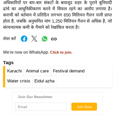
अधिकारियों पर बार-बार संकटों के बावजूद शहर के पुराने बुनियादी
र्ल्ड
ढांचे का आधुनिकीकरण करने में विफल रहने का आरोप लगाया है।
न्यू
कराची को वर्तमान में प्रतिदिन लगभग 650 मिलियन गैलन पानी प्राप्त
ज
होता है, जबकि अनुमानित मांग 1,250 मिलियन गैलन से अधिक है, जो
ब्री
संरचनात्मक कमी के पैमाने को रेखांकित करता है।
फ
शेयर करें
म
नो
We're now on WhatsApp.
Click to join.
रं
ज
Tags
न
Karachi
Animal care
Festival demand
ज
ग
Water crisis
Eidul azha
त
बॉ
ली
वु