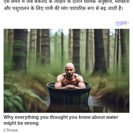
ऐसे समय में जब बकरीद के त्योहार के दौरान धार्मिक अनुष्ठानों, स्वच्छता
य
और पशुपालन के लिए पानी की मांग पारंपरिक रूप से बढ़ जाती है।
ब
ज
ट
खे
ल
क्रि
के
ट
I
P
L
2
0
2
6
क्रा