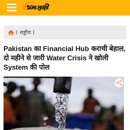
|
राष्ट्रीय
|
ता
Pakistan का Financial Hub कराची बेहाल,
ज़ा
ख
दो महीने से जारी Water Crisis ने खोली
ब
System की पोल
र
रा
ष्ट्री
य
अं
त
र्रा
ष्ट्री