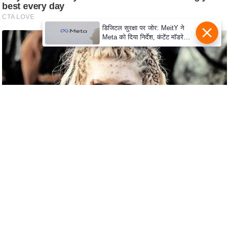
c
y
डिजिटल सुरक्षा पर जोर: MeitY ने
G
Meta को दिया निर्देश, कंटेंट मॉडरेशन
r
मजबूत करे
i
e
v
a
n
c
e
R
e
d
r
e
s