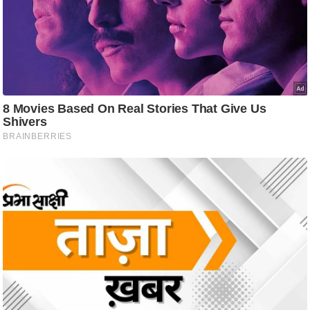
ट
ने
स
मं
त्रा
रि
ले
श
न
शि
प
रा
ज
नी
ति
वि
श्ले