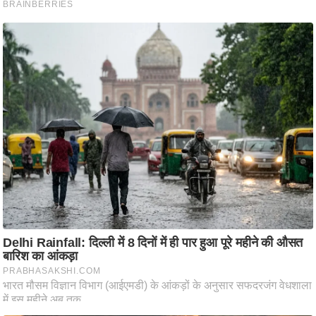
ति
ष
प्र
भु
म
हि
मा
/
ध
र्म
स्थ
ल
व्र
त
त्यो
हा
र