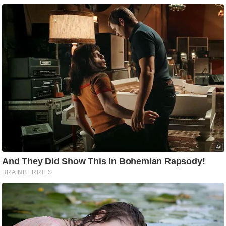
g
N
e
w
s
ला
इ
फ
स्टा
इ
ल
टे
क्नॉ
लॉ
जी
ब्यू
टी