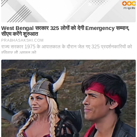
ष
ण
स
म
सा
म
यि
क
मा
तृ
भू
मि
स्तं
भ
ए
म
.