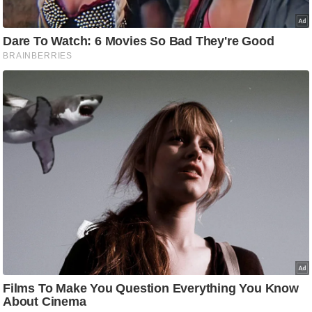
आ
र
.
आ
ई
.
चा
य
प
र
स
मी
क्षा
ध
र्म
ज्यो