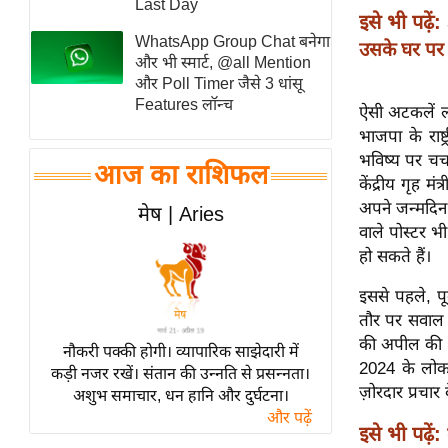
Last Day
इसे भी पढ़ें:
स्तंभ
WhatsApp Group Chat बनेगा
उसके घर पर
एम.
और भी स्मार्ट, @all Mention
आर.
और Poll Timer जैसे 3 धांसू
Features लॉन्च
आई.
ऐसी अटकलें लग
भाजपा के राष्
चाय पर
भविष्य पर चर्
समीक्षा
आज का राशिफल
केंद्रीय गृह 
धर्म
अपने जन्मदिन 
मेष | Aries
ज्योतिष
वाले पोस्टर भ
हो सकते हैं।
प्रभु
महिमा/
इससे पहले, पू
धर्मस्थल
तौर पर सवाल उठ
व्रत
की अपील की थ
नौकरी पक्की होगी। व्यापारिक साझेदारी में
त्योहार
2024 के लोकस
कड़ी नजर रखें। संतान की उन्नति से प्रसन्नता।
ज़ोरदार प्रचार
अशुभ समाचार, धन हानि और दुर्घटना।
राशिफल
और पढ़ें
विशेष
इसे भी पढ़ें: