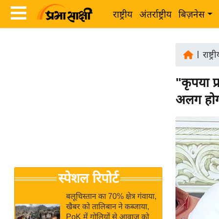
राष्ट्रीय
अंतर्राष्ट्रीय
बिज़नेस
Latest
ता
News
|
राष्ट्र
ज़ा
in
ख
"कृपया प
Hindi
ब
अलग होग
र
Hindi
राष्ट्रीय
News
अंतर्राष्ट्रीय
Live
बिज़नेस
उद्योग
Breaking
स्पेशल रिपोर्ट
जगत
News in
विशेषज्ञ
Hindi
बलूचिस्तान का 70% क्षेत्र गंवाया,
राय
खैबर को तालिबान ने कब्जाया,
PoK में गोलियों से आवाज को