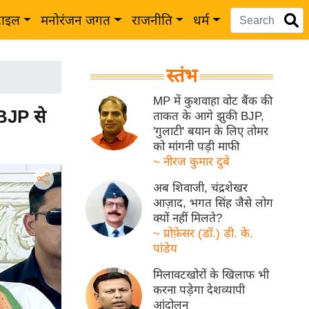
टाइल
मनोरंजन जगत
राजनीति
धर्म
स्तंभ
MP में कुशवाहा वोट बैंक की
 BJP से
ताकत के आगे झुकी BJP,
'गुलाटी' बयान के लिए तोमर
को मांगनी पड़ी माफी
~ नीरज कुमार दुबे
अब शिवाजी, चंद्रशेखर
आज़ाद, भगत सिंह जैसे लोग
क्यों नहीं मिलते?
~ प्रोफ़ेसर (डॉ.) डी. के.
पांडेय
मिलावटखोरों के खिलाफ भी
करना पड़ेगा देशव्यापी
आंदोलन