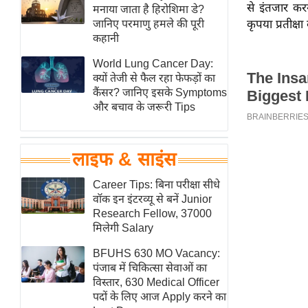
से इंतजार कर
हॉलीवुड
मनाया जाता है हिरोशिमा डे?
जानिए परमाणु हमले की पूरी
कृपया प्रतीक्षा
फिल्म समीक्षा
कहानी
Breaking
World Lung Cancer Day:
News
क्यों तेजी से फैल रहा फेफड़ों का
लाइफस्टाइल
कैंसर? जानिए इसके Symptoms
और बचाव के जरूरी Tips
टेक्नॉलॉजी
ब्यूटी/फैशन
घरेलू नुस्खे
लाइफ & साइंस
पर्यटन स्थल
Career Tips: बिना परीक्षा सीधे
फिटनेस मंत्रा
वॉक इन इंटरव्यू से बनें Junior
Research Fellow, 37000
रिलेशनशिप
मिलेगी Salary
राजनीति
BFUHS 630 MO Vacancy:
विश्लेषण
पंजाब में चिकित्सा सेवाओं का
समसामयिक
विस्तार, 630 Medical Officer
पदों के लिए आज Apply करने का
मातृभूमि