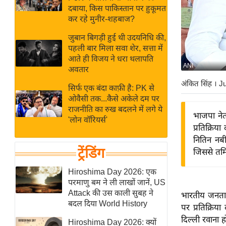
बजट
Hindi
दबाया, किस पाकिस्तान पर हुकूमत
खेल
News
कर रहे मुनीर-शहबाज?
क्रिकेट
जुबान बिगड़ी हुई थी उदयनिधि की,
Hindi
IPL
पहली बार मिला सवा शेर, सत्ता में
आते ही विजय ने धरा थलापति
Videos
2026
ANI
अवतार
क्राइम
अंकित सिंह
। J
सिर्फ एक बंदा काफ़ी है: PK से
ई-पेपर
ओवैसी तक...कैसे अकेले दम पर
मिसाल बेमिसाल
राजनीति का रुख बदलने में लगे ये
भाजपा नेत
'लोन वॉरियर्स'
शख्सियत
प्रतिक्रि
यंग इंडिया
नितिन नबी
ट्रेंडिंग
जिससे तमि
साहित्य जगत
ऑटो वर्ल्ड
Hiroshima Day 2026: एक
परमाणु बम ने ली लाखों जानें, US
न्यूज ब्रीफ
Attack की उस काली सुबह ने
भारतीय जनता प
मनोरंजन जगत
बदल दिया World History
पर प्रतिक्रिय
बॉलीवुड
दिल्ली रवाना ह
Hiroshima Day 2026: क्यों