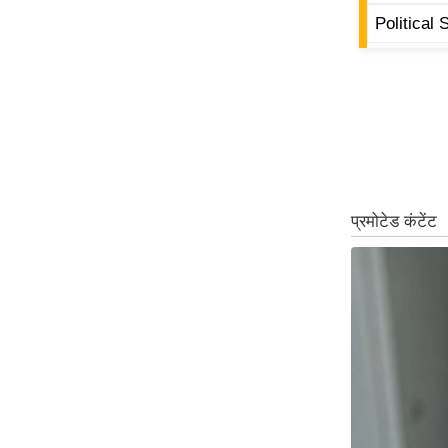
ऑडियो
Political 
इंफ़ोग्राफ़िक
राज्यों से
शहरों से
वेब स्टोरी
कार्टून
Short
Videos
iOS App
About us
Contact Editor
Advertise
Privacy Policy
Grievance
Redressal