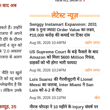
VIEW ALL SHORTS
े बाद अब
लेटेस्ट न्यूज़
Swiggy Instamart Expansion: 2031
 हैं। उन्होंने
तक 5 गुना ज्यादा Order Value का लक्ष्य,
भाजपा में अपने
₹10,000 करोड़ की कमाई पर टिका दांव
 दौरे के दौरान
Aug 06, 2026 10:44PM
उद्योग जगत
ामलाई 4 जून को
के '2.0 अवतार'
US Supreme Court के बड़े फैसले के बाद
ई भाजपा से अलग
Amazon को मिला $600 Million रिफंड,
ग्राहकों को भी होगा भारी फायदा
Aug 06, 2026 10:24PM
उद्योग जगत
ा नीति पर खुले
ति को रद्द करने
Luis Suarez की गैरमौजूदगी में Lionel
्लेखनीय है कि
Messi का जलवा, Inter Miami ने San
Luis को 4-2 से रौंदा
े। लेकिन उनके
Aug 06, 2026 10:11PM
खेल
्रव्यूह, 35
नीरज चोपड़ा ने 10 महीने के Injury संघर्ष पर