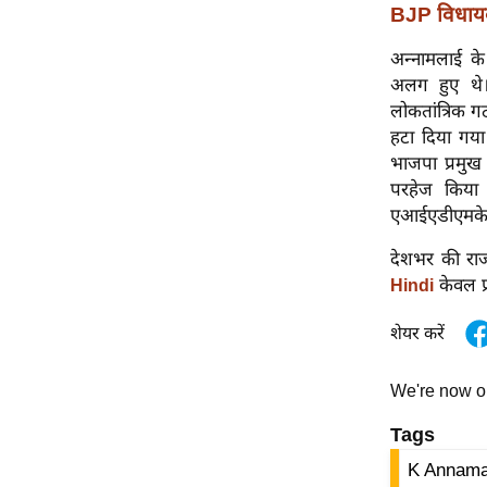
विश्लेषण
BJP विधायकों
ट्रेंडिंग
अन्नामलाई क
अलग हुए थे।
Q
लोकतांत्रिक 
u
हटा दिया गया
i
भाजपा प्रमुख 
c
परहेज किया थ
k
एआईएडीएमके
L
i
देशभर की राज
n
केवल प्
Hindi
k
शेयर करें
s
विधानसभा
We're now 
चुनाव
Tags
फोटो
K Annamal
वीडियो