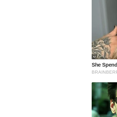
Code Of Ethics
RSS
Our Team
Expert Panel
Loksabhachunav
Android App