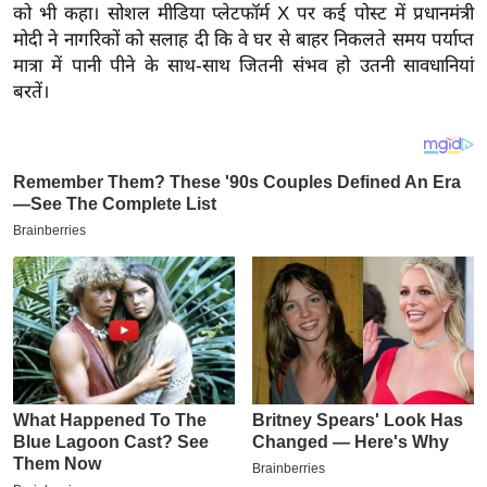
य
को भी कहा। सोशल मीडिया प्लेटफॉर्म X पर कई पोस्ट में प्रधानमंत्री
ब
मोदी ने नागरिकों को सलाह दी कि वे घर से बाहर निकलते समय पर्याप्त
मात्रा में पानी पीने के साथ-साथ जितनी संभव हो उतनी सावधानियां
ज
बरतें।
ट
खे
ल
क्रि
के
ट
I
P
L
2
0
2
6
क्रा