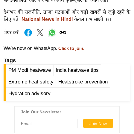
संवेदनशीलता और करुणा के साथ एक-दूसरे का ध्यान रखें।
र्ल्ड
देशभर की राजनीति, ताज़ा घटनाओं और बड़ी खबरों से जुड़े रहने के
न्यू
लिए पढ़ें
केवल प्रभासाक्षी पर।
National News in Hindi
ज
ब्री
शेयर करें
फ
म
We're now on WhatsApp.
Click to join.
नो
Tags
रं
PM Modi heatwave
India heatwave tips
ज
न
Extreme heat safety
Heatstroke prevention
ज
Hydration advisory
ग
त
बॉ
ली
वु