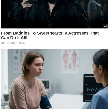
आ
र
.
आ
ई
.
चा
य
प
र
स
मी
क्षा
ध
र्म
ज्यो