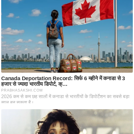
ट
ने
स
मं
त्रा
रि
ले
श
न
शि
प
रा
ज
नी
ति
वि
श्ले