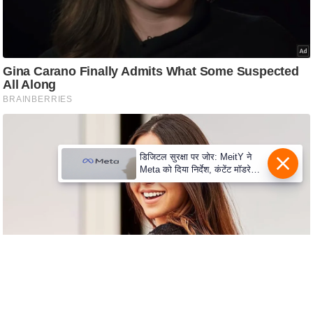
e
r
t
i
s
e
P
r
i
डिजिटल सुरक्षा पर जोर: MeitY ने
v
Meta को दिया निर्देश, कंटेंट मॉडरेशन
मजबूत करे
a
c
y
P
o
l
i