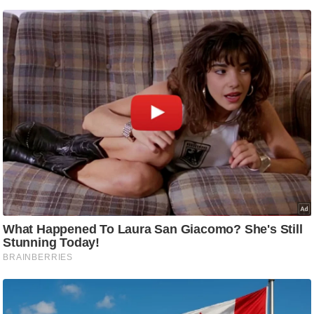
/
फै
श
न
घ
रे
लू
नु
स्खे
प
र्य
ट
न
स्थ
ल
फि