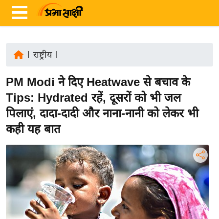
|
राष्ट्रीय
|
ता
PM Modi ने दिए Heatwave से बचाव के
ज़ा
ख
Tips: Hydrated रहें, दूसरों को भी जल
ब
पिलाएं, दादा-दादी और नाना-नानी को लेकर भी
र
कही यह बात
रा
ष्ट्री
य
अं
त
र्रा
ष्ट्री