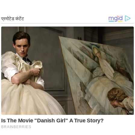
ड
हॉ
ली
वु
ड
फि
ल्म
स
मी
क्षा
B
r
e
a
k
i
n