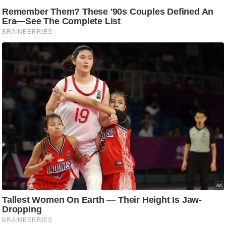
g
N
e
w
s
ला
इ
फ
स्टा
इ
ल
टे
क्नॉ
लॉ
जी
ब्यू
टी