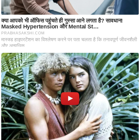
ति
ष
प्र
भु
म
हि
मा
/
ध
र्म
स्थ
ल
व्र
त
त्यो
हा
र