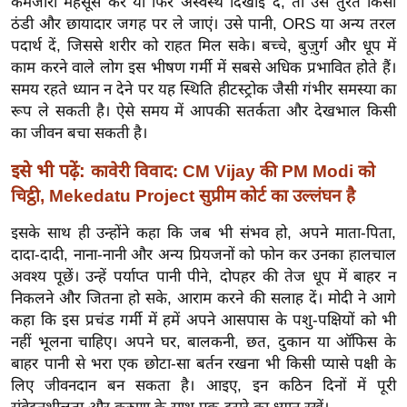
कमजोरी महसूस करे या फिर अस्वस्थ दिखाई दे, तो उसे तुरंत किसी
ख्सि
ठंडी और छायादार जगह पर ले जाएं। उसे पानी, ORS या अन्य तरल
य
पदार्थ दें, जिससे शरीर को राहत मिल सके। बच्चे, बुज़ुर्ग और धूप में
त
काम करने वाले लोग इस भीषण गर्मी में सबसे अधिक प्रभावित होते हैं।
यं
समय रहते ध्यान न देने पर यह स्थिति हीटस्ट्रोक जैसी गंभीर समस्या का
ग
रूप ले सकती है। ऐसे समय में आपकी सतर्कता और देखभाल किसी
इं
का जीवन बचा सकती है।
डि
इसे भी पढ़ें:
कावेरी विवाद: CM Vijay की PM Modi को
या
चिट्ठी, Mekedatu Project सुप्रीम कोर्ट का उल्लंघन है
सा
हि
इसके साथ ही उन्होंने कहा कि जब भी संभव हो, अपने माता-पिता,
त्य
दादा-दादी, नाना-नानी और अन्य प्रियजनों को फोन कर उनका हालचाल
ज
अवश्य पूछें। उन्हें पर्याप्त पानी पीने, दोपहर की तेज धूप में बाहर न
निकलने और जितना हो सके, आराम करने की सलाह दें। मोदी ने आगे
ग
कहा कि इस प्रचंड गर्मी में हमें अपने आसपास के पशु-पक्षियों को भी
त
नहीं भूलना चाहिए। अपने घर, बालकनी, छत, दुकान या ऑफिस के
ऑ
बाहर पानी से भरा एक छोटा-सा बर्तन रखना भी किसी प्यासे पक्षी के
टो
लिए जीवनदान बन सकता है। आइए, इन कठिन दिनों में पूरी
व