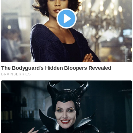
ष
ण
स
म
सा
म
यि
क
मा
तृ
भू
मि
स्तं
भ
ए
म
.