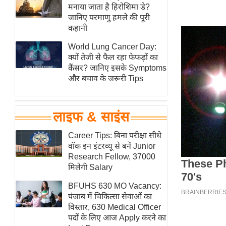
हॉलीवुड
मनाया जाता है हिरोशिमा डे?
जानिए परमाणु हमले की पूरी
फिल्म समीक्षा
कहानी
Breaking
World Lung Cancer Day:
News
क्यों तेजी से फैल रहा फेफड़ों का
लाइफस्टाइल
कैंसर? जानिए इसके Symptoms
और बचाव के जरूरी Tips
टेक्नॉलॉजी
ब्यूटी/फैशन
घरेलू नुस्खे
लाइफ & साइंस
पर्यटन स्थल
Career Tips: बिना परीक्षा सीधे
फिटनेस मंत्रा
वॉक इन इंटरव्यू से बनें Junior
Research Fellow, 37000
रिलेशनशिप
मिलेगी Salary
राजनीति
BFUHS 630 MO Vacancy:
विश्लेषण
पंजाब में चिकित्सा सेवाओं का
समसामयिक
विस्तार, 630 Medical Officer
पदों के लिए आज Apply करने का
मातृभूमि