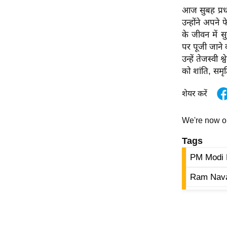
विश्लेषण
आज सुबह प्रधान
ट्रेंडिंग
उन्होंने अपने
के जीवन में सु
Q
पर पूजी जाने व
u
उन्हें तेजस्वी
i
को शांति, समृद
c
शेयर करें
k
L
i
We're now 
n
Tags
k
s
PM Modi
Ram Nava
विधानसभा
चुनाव
फोटो
वीडियो