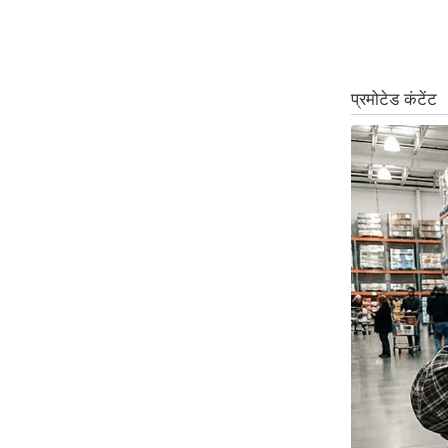
ऑडियो
इंफ़ोग्राफ़िक
राज्यों से
शहरों से
वेब स्टोरी
कार्टून
Short
Videos
iOS App
About us
Contact Editor
Advertise
Privacy Policy
Grievance
Redressal