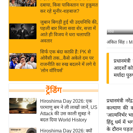
बजट
Hindi
दबाया, किस पाकिस्तान पर हुकूमत
खेल
News
कर रहे मुनीर-शहबाज?
क्रिकेट
जुबान बिगड़ी हुई थी उदयनिधि की,
Hindi
IPL
पहली बार मिला सवा शेर, सत्ता में
ANI
आते ही विजय ने धरा थलापति
Videos
2026
अवतार
अंकित सिंह
। M
क्राइम
सिर्फ एक बंदा काफ़ी है: PK से
ई-पेपर
ओवैसी तक...कैसे अकेले दम पर
प्रधानमंत्
मिसाल बेमिसाल
राजनीति का रुख बदलने में लगे ये
आदर्शों को
'लोन वॉरियर्स'
शख्सियत
मर्यादा पु
यंग इंडिया
ट्रेंडिंग
साहित्य जगत
ऑटो वर्ल्ड
प्रधानमंत्री 
Hiroshima Day 2026: एक
परमाणु बम ने ली लाखों जानें, US
कल्याण की क
न्यूज ब्रीफ
Attack की उस काली सुबह ने
'आत्मनिर्भर भा
मनोरंजन जगत
बदल दिया World History
हिंदू धर्म में
बॉलीवुड
के दौरान पड़त
Hiroshima Day 2026: क्यों