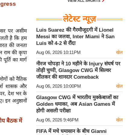
VIEW ALL SHORTS
ngress
लेटेस्ट न्यूज़
Luis Suarez की गैरमौजूदगी में Lionel
 अवसर पर असीम
Messi का जलवा, Inter Miami ने San
मिलती है कि हम
Luis को 4-2 से रौंदा
ल भारत की जनता
Aug 06, 2026 10:11PM
खेल
ान राम की कृपा
ूर्ति का मार्ग
नीरज चोपड़ा ने 10 महीने के Injury संघर्ष पर
तोड़ी चुप्पी, Glasgow CWG में सिल्वर
जीतकर की शानदार Comeback
ोगों को नैतिक
Aug 06, 2026 10:00PM
खेल
आदर्श शासक और
 पर, देश भर के
Glasgow CWG में भारतीय मुक्केबाजों का
ुए। इन अनुष्ठानों
Golden धमाका, अब Asian Games में
होगी असली परीक्षा
Aug 06, 2026 9:46PM
खेल
य बैठक में
FIFA में मचे घमासान के बीच Gianni