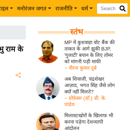
टाइल
मनोरंजन जगत
राजनीति
धर्म
स्तंभ
MP में कुशवाहा वोट बैंक की
ु राम के
ताकत के आगे झुकी BJP,
'गुलाटी' बयान के लिए तोमर
को मांगनी पड़ी माफी
~ नीरज कुमार दुबे
अब शिवाजी, चंद्रशेखर
आज़ाद, भगत सिंह जैसे लोग
क्यों नहीं मिलते?
~ प्रोफ़ेसर (डॉ.) डी. के.
पांडेय
मिलावटखोरों के खिलाफ भी
करना पड़ेगा देशव्यापी
आंदोलन