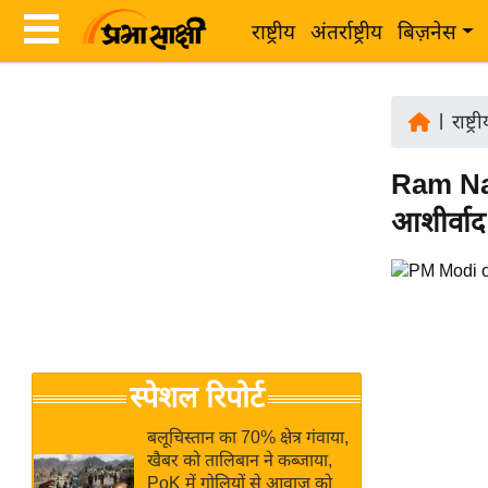
राष्ट्रीय
अंतर्राष्ट्रीय
बिज़नेस
Latest
ता
News
|
राष्ट्र
ज़ा
in
ख
Ram Nava
Hindi
ब
आशीर्वाद
र
Hindi
राष्ट्रीय
News
अंतर्राष्ट्रीय
Live
बिज़नेस
उद्योग
Breaking
स्पेशल रिपोर्ट
जगत
News in
विशेषज्ञ
Hindi
बलूचिस्तान का 70% क्षेत्र गंवाया,
राय
खैबर को तालिबान ने कब्जाया,
PoK में गोलियों से आवाज को