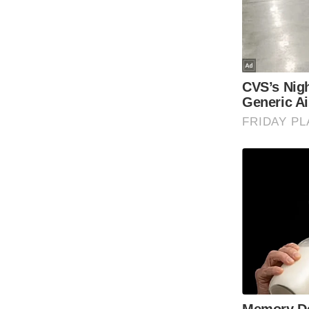
Code Of Ethics
RSS
Our Team
Expert Panel
Loksabhachunav
Android App