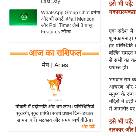
Last Day
इसे भी पढ़ें:
स्तंभ
नकारात्मकता
WhatsApp Group Chat बनेगा
एम.
और भी स्मार्ट, @all Mention
आर.
और Poll Timer जैसे 3 धांसू
एक संदेश में
Features लॉन्च
आई.
शुभकामनाएं। म
चाय पर
हर परिस्थिति 
समीक्षा
आज का राशिफल
बल्कि समस्त म
धर्म
से सभी का कल्
मेष | Aries
प्रशस्त हो।
ज्योतिष
प्रभु
भगवान राम को
महिमा/
आचरण और मूल्
धर्मस्थल
मनुष्य के रूप
मंदिरों में बड़ी
व्रत
नौकरी में पदोन्नति और धन लाभ। परिस्थितियां
में आमतौर पर 
त्योहार
सुधरेगी, सुख प्राप्ति। संघर्ष प्रधान दिन- डटकर
सामना करें। भटकाव और समय व्यर्थ बीतेगा।
राशिफल
इसे भी पढ़ें:
और पढ़ें
सरकार और वि
विशेष